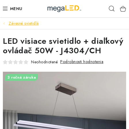
Prejsť
Hľad
na
obsah
Závesné svietidlá
PRIEMYSEL
LED visiace svietidlo + diaľkový
SVIETIDLÁ
ovládač 50W - J4304/CH
ŽIAROVKY A TRUBICE
Podrobnosti hodnotenia
Neohodnotené
PRACOVNÉ SVIETIDLÁ
3 ročná záruka
ELEKTROMATERIÁL
VENTILÁTORY
SAMSUNG SVIETIDLÁ