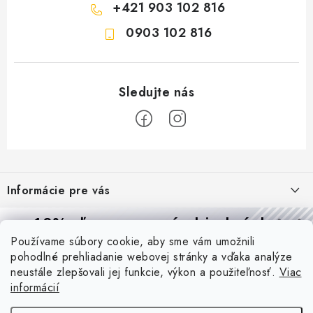
+421 903 102 816
0903 102 816
Z
á
Informácie pre vás
p
ä
Reklamácie a formulár na odstúpenie od zmluvy
10% zľava
na prvú objednávku
Prijímame online platby
t
Používame súbory cookie, aby sme vám umožnili
Obchodné podmienky
Prihláste sa a
získajte
zľavu aj praktické tipy,
vďaka ktorým
i
pohodlné prehliadanie webovej stránky a vďaka analýze
budete svietiť lepšie a platiť menej.
Blog
e
Podmienky ochrany osobných údajov
neustále zlepšovali jej funkcie, výkon a použiteľnosť.
Viac
informácií
PIR vs. mikrovlnný senzor: ktorý je lepší a kedy ho použiť? +
O nás - MEGALED & JANTON Zákamenné
Vernostný program PROfi zľava
vysvetlenie daylight senzoru