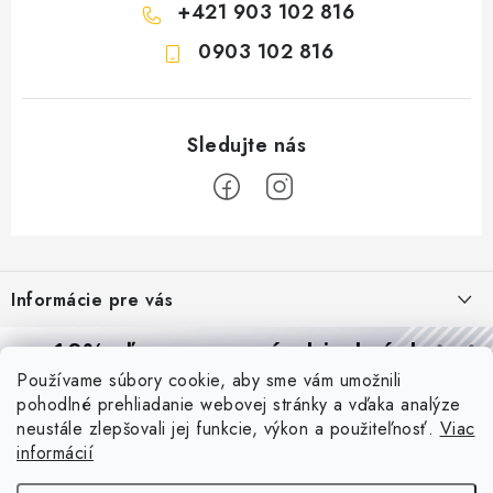
+421 903 102 816
0903 102 816
Z
á
Informácie pre vás
p
ä
Reklamácie a formulár na odstúpenie od zmluvy
10% zľava
na prvú objednávku
Prijímame online platby
t
Používame súbory cookie, aby sme vám umožnili
Obchodné podmienky
Prihláste sa a
získajte
zľavu aj praktické tipy,
vďaka ktorým
i
pohodlné prehliadanie webovej stránky a vďaka analýze
budete svietiť lepšie a platiť menej.
Blog
e
Podmienky ochrany osobných údajov
neustále zlepšovali jej funkcie, výkon a použiteľnosť.
Viac
informácií
PIR vs. mikrovlnný senzor: ktorý je lepší a kedy ho použiť? +
O nás - MEGALED & JANTON Zákamenné
Vernostný program PROfi zľava
vysvetlenie daylight senzoru