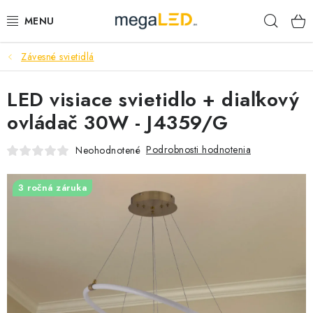
Prejsť
Hľad
na
obsah
Závesné svietidlá
PRIEMYSEL
LED visiace svietidlo + diaľkový
SVIETIDLÁ
ovládač 30W - J4359/G
ŽIAROVKY A TRUBICE
Podrobnosti hodnotenia
Neohodnotené
PRACOVNÉ SVIETIDLÁ
3 ročná záruka
ELEKTROMATERIÁL
VENTILÁTORY
SAMSUNG SVIETIDLÁ