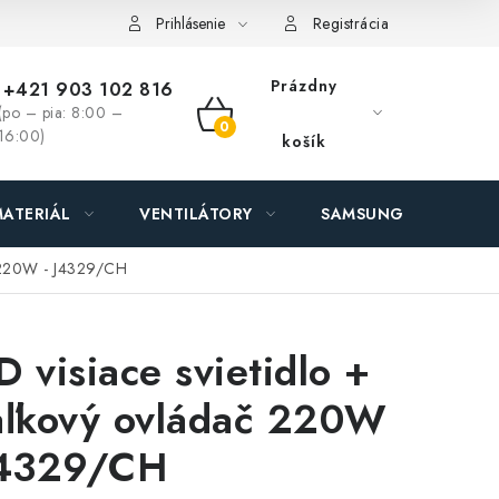
ás - MEGALED & JANTON Zákamenné
Zľavy pre profíkov
Hod
Prihlásenie
Registrácia
Prázdny
+421 903 102 816
(po – pia: 8:00 –
NÁKUPNÝ
16:00)
košík
KOŠÍK
ATERIÁL
VENTILÁTORY
SAMSUNG SVIETIDLÁ
ač 220W - J4329/CH
D visiace svietidlo +
aľkový ovládač 220W
J4329/CH