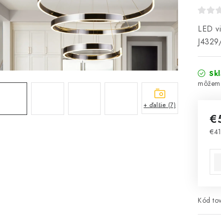
LED vi
J4329
Sk
+ ďalšie (7)
€
€4
Jed
Kód tov