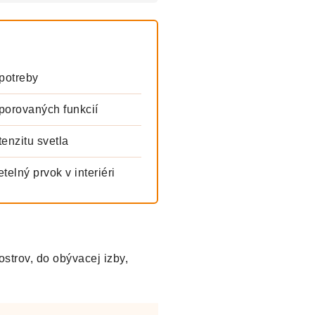
potreby
orovaných funkcií
enzitu svetla
elný prvok v interiéri
strov, do obývacej izby,