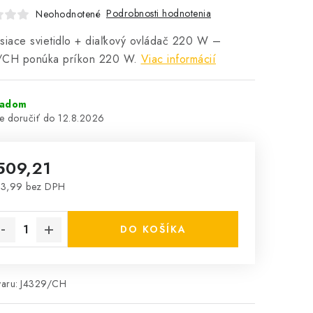
Podrobnosti hodnotenia
Neohodnotené
siace svietidlo + diaľkový ovládač 220 W –
/CH ponúka príkon 220 W.
Viac informácií
ladom
12.8.2026
509,21
13,99 bez DPH
notková cena:
DO KOŠÍKA
aru:
J4329/CH