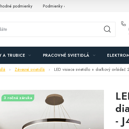
hodné podmienky
Podmienky ochrany osobných údajov
O n
Y A TRUBICE
PRACOVNÉ SVIETIDLÁ
ELEKTROM
idlá
Závesné svietidlá
LED visiace svietidlo + diaľkový ovlád
LE
3 ročná záruka
di
- 