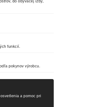
strov, do obývacej izby,
ch funkcií.
odľa pokynov výrobcu.
osvetlenia a pomoc pri