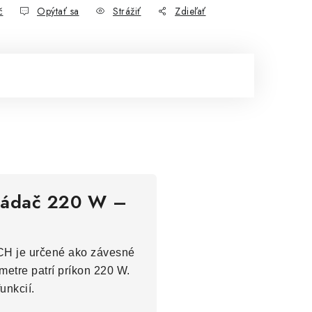
č
Opýtať sa
Strážiť
Zdieľať
ovládač 220 W –
/CH je určené ako závesné
metre patrí príkon 220 W.
unkcií.