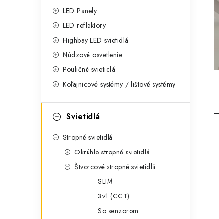
g
ý
LED Panely
ó
LED reflektory
p
r
Highbay LED svietidlá
a
i
Núdzové osvetlenie
e
n
Pouličné svietidlá
Koľajnicové systémy / lištové systémy
e
l
Svietidlá
Stropné svietidlá
Okrúhle stropné svietidlá
Štvorcové stropné svietidlá
SLIM
3v1 (CCT)
So senzorom