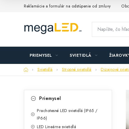
Prejsť
Reklamácie a formulár na odstúpenie od zmluvy
Obc
na
obsah
PRIEMYSEL
SVIETIDLÁ
ŽIAROVK
Domov
Svietidlá
Stropné svietidlá
Dizajnové sviet
B
K
Preskočiť
Priemysel
kategórie
a
o
t
Prachotesné LED svietidlá (IP65 /
č
IP66)
e
n
LED Lineárne svietidlá