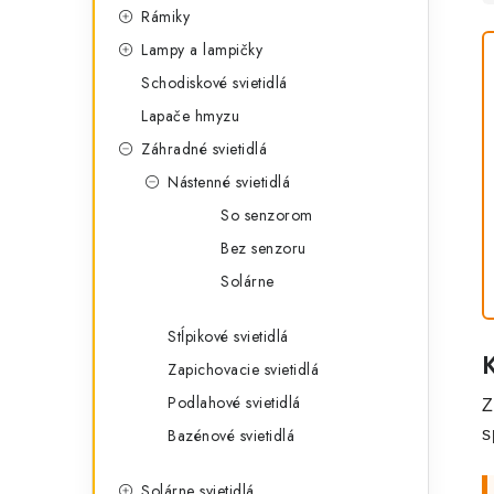
Rámiky
Lampy a lampičky
Schodiskové svietidlá
Lapače hmyzu
Záhradné svietidlá
Nástenné svietidlá
So senzorom
Bez senzoru
Solárne
Stĺpikové svietidlá
Zapichovacie svietidlá
Podlahové svietidlá
Z
Bazénové svietidlá
s
Solárne svietidlá