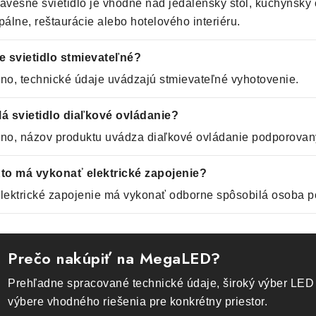
ávesné svietidlo je vhodné nad jedálenský stôl, kuchynský o
pálne, reštaurácie alebo hotelového interiéru.
e svietidlo stmievateľné?
no, technické údaje uvádzajú stmievateľné vyhotovenie.
á svietidlo diaľkové ovládanie?
no, názov produktu uvádza diaľkové ovládanie podporovaný
to má vykonať elektrické zapojenie?
lektrické zapojenie má vykonať odborne spôsobilá osoba p
Prečo nakúpiť na MegaLED?
Prehľadne spracované technické údaje, široký výber LED 
výbere vhodného riešenia pre konkrétny priestor.