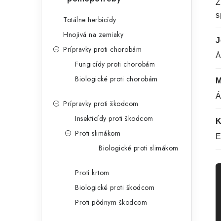
Z
s
Totálne herbicídy
Hnojivá na zemiaky
J
Prípravky proti chorobám
Á
Fungicídy proti chorobám
Biologické proti chorobám
M
Á
Prípravky proti škodcom
Insekticídy proti škodcom
K
Proti slimákom
E
Biologické proti slimákom
Proti krtom
Biologické proti škodcom
Proti pôdnym škodcom