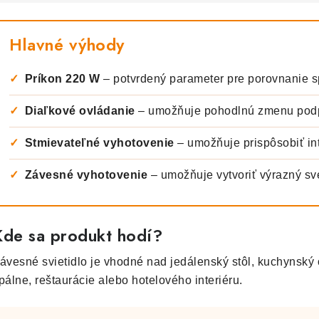
Hlavné výhody
✓
Príkon 220 W
– potvrdený parameter pre porovnanie s
✓
Diaľkové ovládanie
– umožňuje pohodlnú zmenu podp
✓
Stmievateľné vyhotovenie
– umožňuje prispôsobiť int
✓
Závesné vyhotovenie
– umožňuje vytvoriť výrazný svet
Kde sa produkt hodí?
ávesné svietidlo je vhodné nad jedálenský stôl, kuchynský o
pálne, reštaurácie alebo hotelového interiéru.