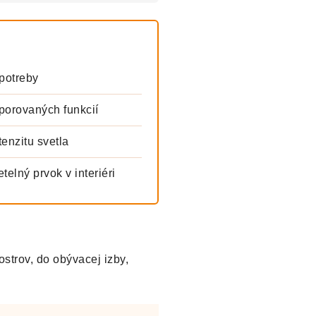
potreby
orovaných funkcií
enzitu svetla
elný prvok v interiéri
strov, do obývacej izby,