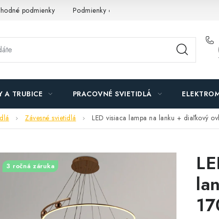
hodné podmienky
Podmienky ochrany osobných údajov
O n
Y A TRUBICE
PRACOVNÉ SVIETIDLÁ
ELEKTROM
idlá
Závesné svietidlá
LED visiaca lampa na lanku + diaľkový
LE
3 ročná záruka
la
17