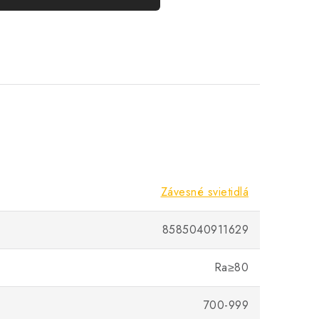
Závesné svietidlá
8585040911629
Ra≥80
700-999