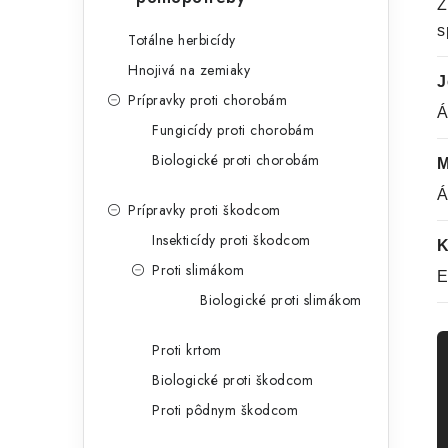
Z
s
Totálne herbicídy
Hnojivá na zemiaky
J
Prípravky proti chorobám
Á
Fungicídy proti chorobám
Biologické proti chorobám
M
Á
Prípravky proti škodcom
Insekticídy proti škodcom
K
Proti slimákom
E
Biologické proti slimákom
Proti krtom
Biologické proti škodcom
Proti pôdnym škodcom