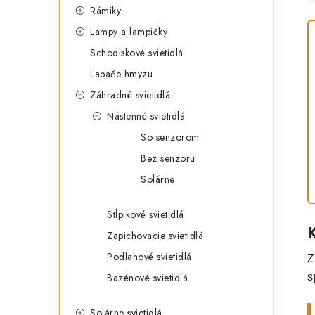
Rámiky
Lampy a lampičky
Schodiskové svietidlá
Lapače hmyzu
Záhradné svietidlá
Nástenné svietidlá
So senzorom
Bez senzoru
Solárne
Stĺpikové svietidlá
Zapichovacie svietidlá
Podlahové svietidlá
Z
Bazénové svietidlá
s
Solárne svietidlá