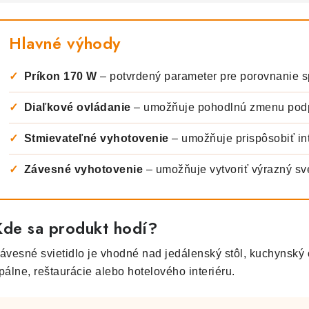
Hlavné výhody
✓
Príkon 170 W
– potvrdený parameter pre porovnanie s
✓
Diaľkové ovládanie
– umožňuje pohodlnú zmenu podp
✓
Stmievateľné vyhotovenie
– umožňuje prispôsobiť int
✓
Závesné vyhotovenie
– umožňuje vytvoriť výrazný svet
Kde sa produkt hodí?
ávesné svietidlo je vhodné nad jedálenský stôl, kuchynský o
pálne, reštaurácie alebo hotelového interiéru.