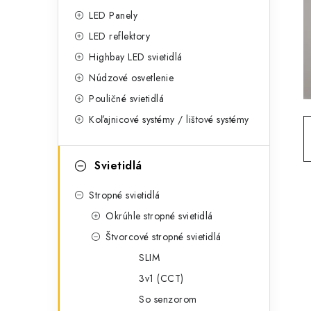
g
ý
LED Panely
ó
LED reflektory
p
r
Highbay LED svietidlá
a
i
Núdzové osvetlenie
e
n
Pouličné svietidlá
Koľajnicové systémy / lištové systémy
e
l
Svietidlá
Stropné svietidlá
Okrúhle stropné svietidlá
Štvorcové stropné svietidlá
SLIM
3v1 (CCT)
So senzorom