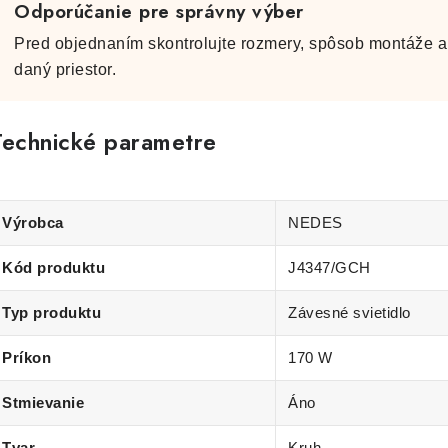
Odporúčanie pre správny výber
Pred objednaním skontrolujte rozmery, spôsob montáže a 
daný priestor.
Technické parametre
Výrobca
NEDES
Kód produktu
J4347/GCH
Typ produktu
Závesné svietidlo
Príkon
170 W
Stmievanie
Áno
Tvar
Kruh