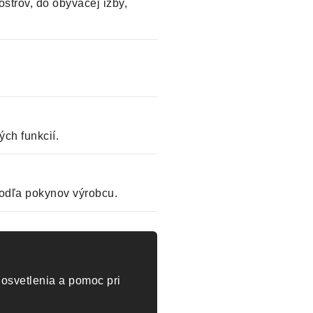
strov, do obývacej izby,
ch funkcií.
odľa pokynov výrobcu.
osvetlenia a pomoc pri