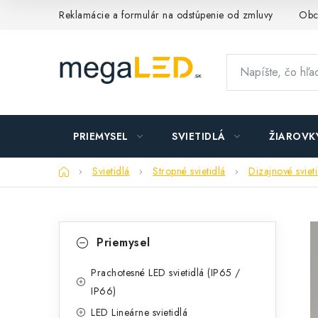
Prejsť
Reklamácie a formulár na odstúpenie od zmluvy
Obc
na
obsah
PRIEMYSEL
SVIETIDLÁ
ŽIAROVK
Domov
Svietidlá
Stropné svietidlá
Dizajnové sviet
B
K
Preskočiť
Priemysel
kategórie
a
o
t
Prachotesné LED svietidlá (IP65 /
č
IP66)
e
n
LED Lineárne svietidlá