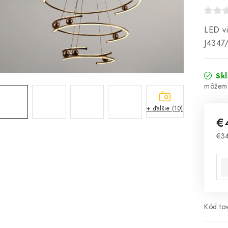
LED vi
J4347
Sk
+ ďalšie (10)
€
€3
Jed
Kód tov