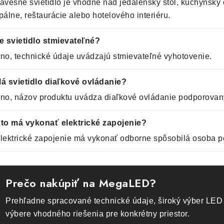
ávesné svietidlo je vhodné nad jedálenský stôl, kuchynský o
pálne, reštaurácie alebo hotelového interiéru.
e svietidlo stmievateľné?
no, technické údaje uvádzajú stmievateľné vyhotovenie.
á svietidlo diaľkové ovládanie?
no, názov produktu uvádza diaľkové ovládanie podporovaný
to má vykonať elektrické zapojenie?
lektrické zapojenie má vykonať odborne spôsobilá osoba p
Prečo nakúpiť na MegaLED?
Prehľadne spracované technické údaje, široký výber LED 
výbere vhodného riešenia pre konkrétny priestor.