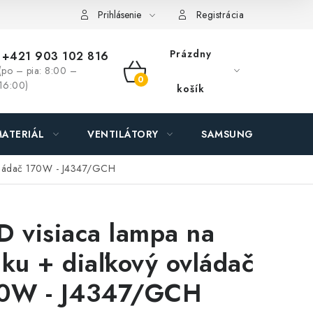
ás - MEGALED & JANTON Zákamenné
Zľavy pre profíkov
Hod
Prihlásenie
Registrácia
Prázdny
+421 903 102 816
(po – pia: 8:00 –
NÁKUPNÝ
16:00)
košík
KOŠÍK
ATERIÁL
VENTILÁTORY
SAMSUNG SVIETIDLÁ
 ovládač 170W - J4347/GCH
D visiaca lampa na
nku + diaľkový ovládač
0W - J4347/GCH