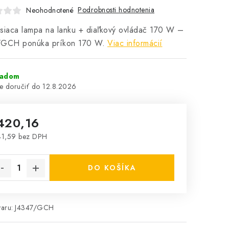
Podrobnosti hodnotenia
Neohodnotené
siaca lampa na lanku + diaľkový ovládač 170 W –
/GCH ponúka príkon 170 W.
Viac informácií
ladom
12.8.2026
420,16
41,59 bez DPH
notková cena:
DO KOŠÍKA
aru:
J4347/GCH