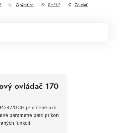
č
Opýtať sa
Strážiť
Zdieľať
kový ovládač 170
 J4347/GCH je určené ako
dené parametre patrí príkon
aných funkcií.