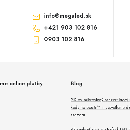
info
@
megaled.sk
+421 903 102 816
!
0903 102 816
ame online platby
Blog
PIR vs. mikrovlnný senzor: ktorý j
kedy ho použiť? + vysvetlenie da
senzoru
Ako vybrať správne trafo k LED 