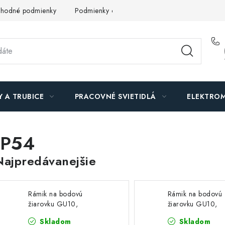
hodné podmienky
Podmienky ochrany osobných údajov
O n
Y A TRUBICE
PRACOVNÉ SVIETIDLÁ
ELEKTROM
IP54
Najpredávanejšie
Rámik na bodovú
Rámik na bodovú
žiarovku GU10,
žiarovku GU10,
zapustený, štvorcový -
zapustený, štvorco
Skladom
Skladom
saténový nikel
biely