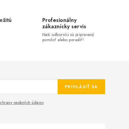
mžitú
Profesionálny
zákaznícky servis
Naši odborníci sú pripravený
pomôcť alebo poradiť!
PRIHLÁSIŤ SA
chrany osobných údajov