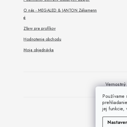
e
O nás - MEGALED & JANTON Zákamenn
é
Zľavy pre profíkov
Hodnotenie obchodu
Moja objednávka
Vernostný
Používame s
prehliadani
jej funkcie,
Nastaven