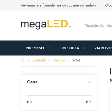
Prejsť
Reklamácie a formulár na odstúpenie od zmluvy
Obc
na
obsah
PRIEMYSEL
SVIETIDLÁ
ŽIAROVK
Domov
Svietidlá
Rámiky
IP54
B
o
Cena
č
n
€
5
€
7
ý