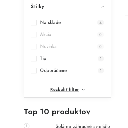
p
Štítky
a
Na sklade
4
n
Akcia
0
e
Novinka
l
0
Tip
1
Odporúčame
1
i
Rozbaliť filter
Top 10 produktov
Solárne záhradné svietidlo