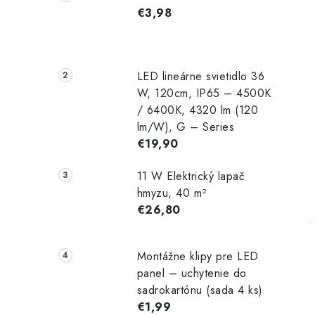
€3,98
LED lineárne svietidlo 36
W, 120cm, IP65 – 4500K
/ 6400K, 4320 lm (120
t
lm/W), G – Series
€19,90
11 W Elektrický lapač
hmyzu, 40 m²
€26,80
Montážne klipy pre LED
panel – uchytenie do
sadrokartónu (sada 4 ks)
€1,99