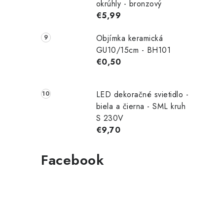
okrúhly - bronzový
€5,99
Objímka keramická
GU10/15cm - BH101
l
€0,50
LED dekoračné svietidlo -
biela a čierna - SML kruh
S 230V
€9,70
i
Facebook
r