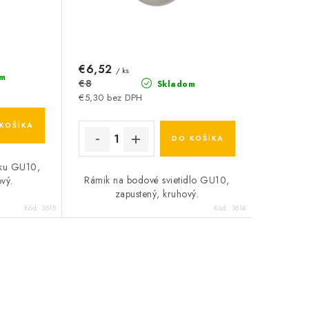
€6,52
/ ks
m
€8
Skladom
€5,30 bez DPH
KOŠÍKA
DO KOŠÍKA
vku GU10,
Rámik na bodové svietidlo GU10,
vý.
zapustený, kruhový.
Kód:
3615
Kód:
3614