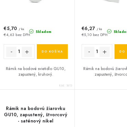
r
o
o
d
d
u
€5,70
€6,27
u
/ ks
/ ks
Skladom
Sklado
€4,63 bez DPH
€5,10 bez DPH
k
k
t
DO KOŠÍKA
DO 
o
o
Rámik na bodové svietidlo GU10,
Rámik na bodovú žiaro
v
v
zapustený, kruhový.
zapustený, štvorco
Kód:
3613
Rámik na bodovú žiarovku
GU10, zapustený, štvorcový
- saténový nikel