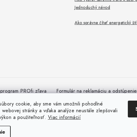
Jednoduchý návod
Ako správne čítať energetický št
 program PROfi zľava
Formulár na reklamáciu a odstúpeni
úbory cookie, aby sme vám umožnili pohodlné
e webovej stránky a vďaka analýze neustále zlepšovali
 výkon a použiteľnosť.
Viac informácií
Copyright 2026
megaLED.sk
. Všetky práva vyhradené.
Vytvoril Shoptet
ie