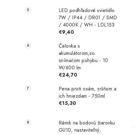
LED podhľadové svietidlo
7W / IP44 / DR01 / SMD
/ 4000K / WH - LDL153
€9,40
Čelovka s
akumulátorom,so
snímačom pohybu - 10
W/600 lm
€24,70
Pena proti osám, sršňom a
ich hniezdam - 750ml
€15,30
Rámik na bodovú žiarovku
GU10, nastaviteľný,