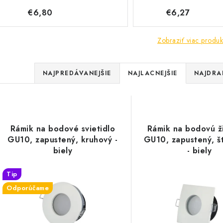
€6,80
€6,27
Zobraziť viac produk
R
NAJPREDÁVANEJŠIE
NAJLACNEJŠIE
NAJDRA
a
V
d
ý
e
Rámik na bodové svietidlo
Rámik na bodovú ž
p
GU10, zapustený, kruhový -
GU10, zapustený, š
n
biely
- biely
i
s
Tip
e
Odporúčame
p
p
r