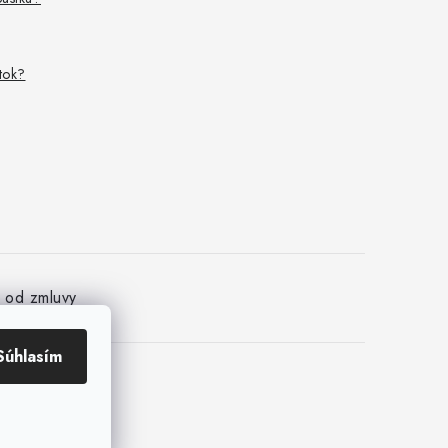
ítok?
e od zmluvy
Súhlasím