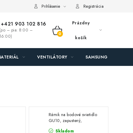
ás - MEGALED & JANTON Zákamenné
Zľavy pre profíkov
Hod
Prihlásenie
Registrácia
Prázdny
+421 903 102 816
(po – pia: 8:00 –
NÁKUPNÝ
16:00)
košík
KOŠÍK
ATERIÁL
VENTILÁTORY
SAMSUNG SVIETIDLÁ
Rámik na bodové svietidlo
GU10, zapustený,
vý -
kruhový - saténový nikel
Skladom