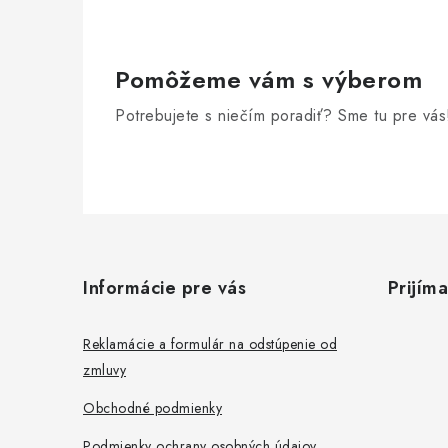
Pomôžeme vám s výberom
Potrebujete s niečím poradiť? Sme tu pre vás
Z
á
Informácie pre vás
Prijím
p
ä
Reklamácie a formulár na odstúpenie od
zmluvy
t
Obchodné podmienky
i
Podmienky ochrany osobných údajov