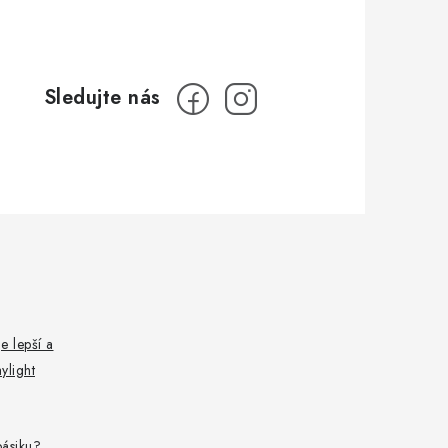
e lepší a
ylight
pásiku?