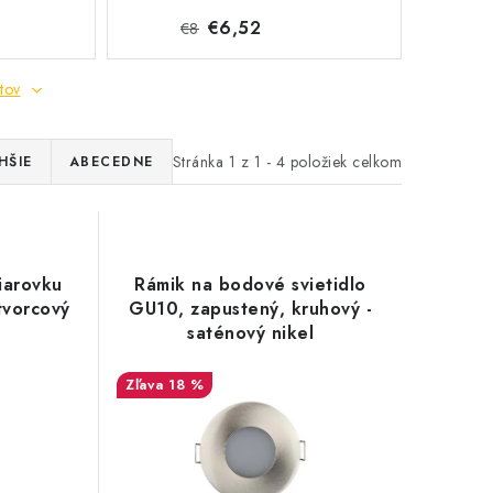
€6,52
€8
tov
Stránka
1
z
1
-
4
položiek celkom
HŠIE
ABECEDNE
iarovku
Rámik na bodové svietidlo
tvorcový
GU10, zapustený, kruhový -
saténový nikel
18 %