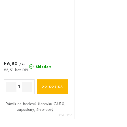
€6,80
/ ks
Skladom
€5,53 bez DPH
DO KOŠÍKA
Rámik na bodovú žiarovku GU10,
zapustený, štvorcový.
Kód:
3616