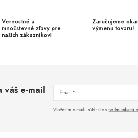
k
y
v
Vernostné a
Zaručujeme oka
ý
množstevné zľavy pre
výmenu tovaru!
našich zákazníkov!
p
s
u
 váš e-mail
Email
Vložením e-mailu súhlasíte s
podmienkami o