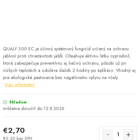
SOLÁRNE SYSTÉMY
SEZÓNNE VÝPREDAJE POĽNOPOTREBY
DOM A ZÁHRADA
QUALY 300 EC je účinný systémový fungicíd určený na ochranu
OBCHODNÉ PODMIENKY
jabloní proti chrastavitosti jabĺk. Obsahuje aktívnu látku cyprodinil,
ktorá zabezpečuje preventívnu aj liečivú ochranu, pôsobí už pri
KONTAKTY
nízkych teplotách a odoláva dažďu 2 hodiny po aplikácii. Vhodný aj
pre ekologické pestovanie bez negatívneho vplyvu na včely.
O NÁS - MEGALED & JANTON ZÁKAMENNÉ
Viac informácií
Reklamácie a formulár na odstúpenie od zmluvy
Skladom
12.8.2026
Obchodné podmienky
Podmienky ochrany osobných údajov
O nás - MEGALED & JANTON Zákamenné
€2,70
Zľavy pre profíkov
Hodnotenie obchodu
Moja objednávka
€2,20 bez DPH