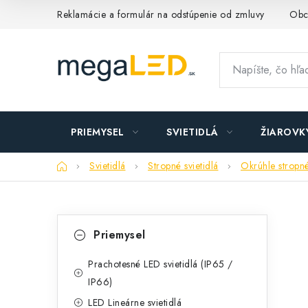
Prejsť
Reklamácie a formulár na odstúpenie od zmluvy
Obc
na
obsah
PRIEMYSEL
SVIETIDLÁ
ŽIAROVK
Domov
Svietidlá
Stropné svietidlá
Okrúhle stropné
B
K
Preskočiť
Priemysel
kategórie
a
o
t
Prachotesné LED svietidlá (IP65 /
č
IP66)
e
n
LED Lineárne svietidlá