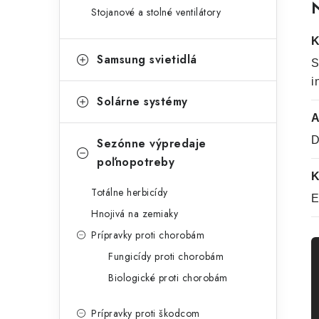
N
Stojanové a stolné ventilátory
K
Samsung svietidlá
S
i
Solárne systémy
A
D
Sezónne výpredaje
poľnopotreby
K
Totálne herbicídy
E
Hnojivá na zemiaky
Prípravky proti chorobám
Fungicídy proti chorobám
Biologické proti chorobám
Prípravky proti škodcom