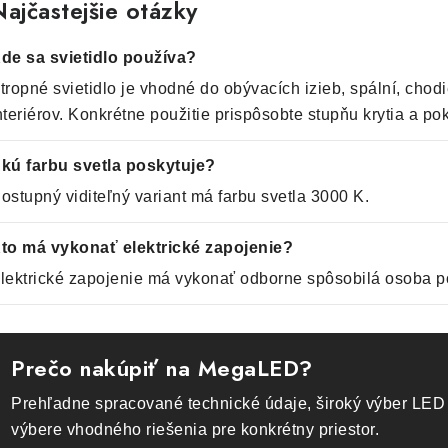
ajčastejšie otázky
de sa svietidlo používa?
tropné svietidlo je vhodné do obývacích izieb, spální, chodi
nteriérov. Konkrétne použitie prispôsobte stupňu krytia a p
kú farbu svetla poskytuje?
ostupný viditeľný variant má farbu svetla 3000 K.
to má vykonať elektrické zapojenie?
lektrické zapojenie má vykonať odborne spôsobilá osoba p
Prečo nakúpiť na MegaLED?
Prehľadne spracované technické údaje, široký výber LED 
výbere vhodného riešenia pre konkrétny priestor.