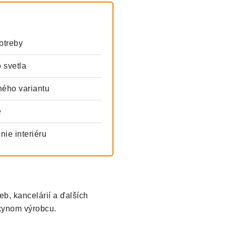
otreby
 svetla
ného variantu
e
nie interiéru
eb, kancelárií a ďalších
okynom výrobcu.