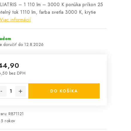
LIATRIS – 1 110 lm – 3000 K ponúka príkon 25
telný tok 1110 lm, farba svetla 3000 K, krytie
Viac informácií
ladom
12.8.2026
44,90
6,50 bez DPH
notková cena:
DO KOŠÍKA
aru:
RB71121
5 rokov