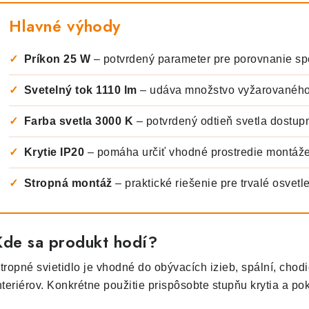
Hlavné výhody
✓
Príkon 25 W
– potvrdený parameter pre porovnanie sp
✓
Svetelný tok 1110 lm
– udáva množstvo vyžarovaného
✓
Farba svetla 3000 K
– potvrdený odtieň svetla dostup
✓
Krytie IP20
– pomáha určiť vhodné prostredie montáž
✓
Stropná montáž
– praktické riešenie pre trvalé osvetle
Kde sa produkt hodí?
tropné svietidlo je vhodné do obývacích izieb, spální, chodi
nteriérov. Konkrétne použitie prispôsobte stupňu krytia a p