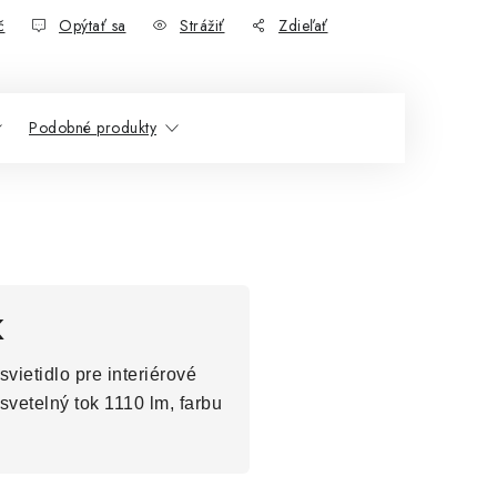
č
Opýtať sa
Strážiť
Zdieľať
Podobné produkty
K
vietidlo pre interiérové
svetelný tok 1110 lm, farbu