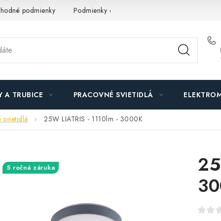
hodné podmienky
Podmienky ochrany osobných údajov
O n
Y A TRUBICE
PRACOVNÉ SVIETIDLÁ
ELEKTROM
 svietidlá
25W LIATRIS - 1110lm - 3000K
25
5 ročná záruka
30