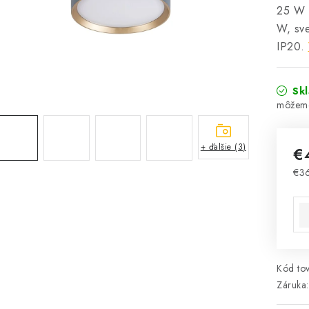
25 W 
W, sve
IP20.
Sk
+ ďalšie (3)
€
€3
Jed
Kód tov
Záruka
: