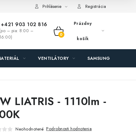
ás - MEGALED & JANTON Zákamenné
Zľavy pre profíkov
Hod
Prihlásenie
Registrácia
Prázdny
+421 903 102 816
(po – pia: 8:00 –
NÁKUPNÝ
16:00)
košík
KOŠÍK
ATERIÁL
VENTILÁTORY
SAMSUNG SVIETIDLÁ
W LIATRIS - 1110lm -
00K
Podrobnosti hodnotenia
Neohodnotené