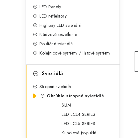
g
ý
LED Panely
ó
LED reflektory
p
r
Highbay LED svietidlá
a
i
Núdzové osvetlenie
e
n
Pouličné svietidlá
Koľajnicové systémy / lištové systémy
e
l
Svietidlá
Stropné svietidlá
Okrúhle stropné svietidlá
SLIM
LED LCL4 SERIES
LED LCL5 SERIES
Kupolové (vypuklé)