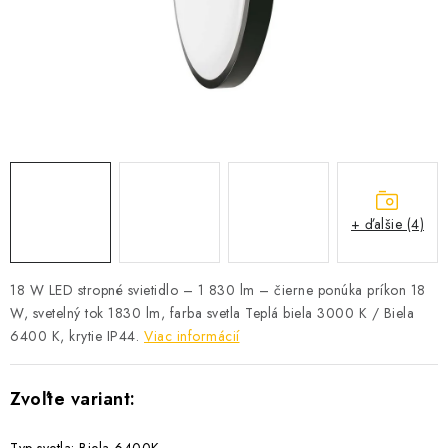
SOLÁRNE SYSTÉMY
SEZÓNNE VÝPREDAJE POĽNOPOTREBY
DOM A ZÁHRADA
OBCHODNÉ PODMIENKY
KONTAKTY
+ ďalšie (4)
O NÁS - MEGALED & JANTON ZÁKAMENNÉ
18 W LED stropné svietidlo – 1 830 lm – čierne ponúka príkon 18
W, svetelný tok 1830 lm, farba svetla Teplá biela 3000 K / Biela
Reklamácie a formulár na odstúpenie od zmluvy
6400 K, krytie IP44.
Viac informácií
Obchodné podmienky
Podmienky ochrany osobných údajov
O nás - MEGALED & JANTON Zákamenné
Zľavy pre profíkov
Hodnotenie obchodu
Moja objednávka