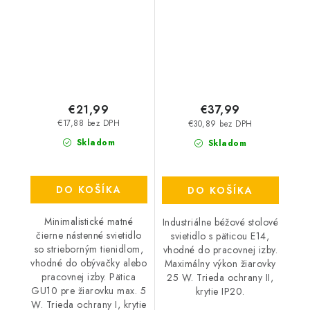
5 W – IP20
IP20
€21,99
€37,99
€17,88 bez DPH
€30,89 bez DPH
Skladom
Skladom
DO KOŠÍKA
DO KOŠÍKA
Minimalistické matné
Industriálne béžové stolové
čierne nástenné svietidlo
svietidlo s päticou E14,
so strieborným tienidlom,
vhodné do pracovnej izby.
vhodné do obývačky alebo
Maximálny výkon žiarovky
pracovnej izby. Pätica
25 W. Trieda ochrany II,
GU10 pre žiarovku max. 5
krytie IP20.
W. Trieda ochrany I, krytie