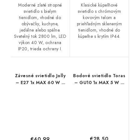
Moderné zlaté stropné
Klasické kúpeľňové
svietidlo s bielym
svietidlo s chrómovým
tienidlom, vhodné do
kovovým telom a
obývačky, kuchyne,
priehľadným skleneným
jedálne alebo spálne.
tienidlom, vhodné do
Svetelný tok 2800 lm, LED
kúpeľne s krytím IP44.
výkon 40 W, ochrana
IP20, trieda ochrany I.
Závesné svietidlo Jolly
Bodové svietidlo Toras
– E27 1x MAX 60 W –
– GU10 1x MAX 5 W –
IP20
IP20
€28,50
€40,99