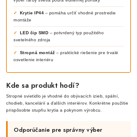
výber farby svetla podľa viditeľnej ponuky
✓
Krytie IP44
– pomáha určiť vhodné prostredie
montáže
✓
LED čip SMD
– potvrdený typ použitého
svetelného zdroja
✓
Stropná montáž
– praktické riešenie pre trvalé
osvetlenie interiéru
Kde sa produkt hodí?
Stropné svietidlo je vhodné do obývacích izieb, spální,
chodieb, kancelárií a ďalších interiérov. Konkrétne použitie
prispôsobte stupňu krytia a pokynom výrobcu.
Odporúčanie pre správny výber