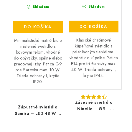
Skladom
Skladom
DO KOŠÍKA
DO KOŠÍKA
Klasické chrómové
Minimalistické matné biele
kúpeľňové svietidlo s
nástenné svietidlo s
priehľadným tienidlom,
kovovým telom, vhodné
vhodné do kúpeľne. Pätica
do obývačky, spálne alebo
E14 pre tri žiarovky max.
pracovnej izby. Pätica G9
40 W. Trieda ochrany I,
pre žiarovku max. 10 W.
krytie IP44.
Trieda ochrany I, krytie
IP20.
Závesné svietidlo
Zápustné svietidlo
Ninelle – G9 –
Samira – LED 48 W –
6×40 W – IP20
IP44