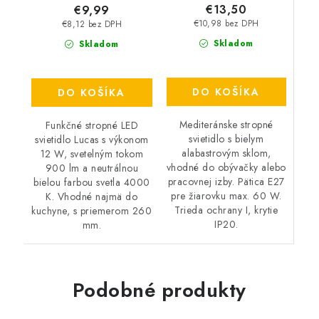
€13,50
€9,99
€10,98 bez DPH
€8,12 bez DPH
Skladom
Skladom
DO KOŠÍKA
DO KOŠÍKA
Mediteránske stropné
Funkčné stropné LED
svietidlo s bielym
svietidlo Lucas s výkonom
alabastrovým sklom,
12 W, svetelným tokom
vhodné do obývačky alebo
900 lm a neutrálnou
pracovnej izby. Pätica E27
bielou farbou svetla 4000
pre žiarovku max. 60 W.
K. Vhodné najmä do
Trieda ochrany I, krytie
kuchyne, s priemerom 260
IP20.
mm.
Podobné produkty