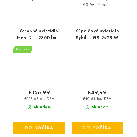
60 W. Trieda...
Stropné svietidlo
Kúpeľňové svietidlo
Henli2 – 2800 lm –
Sybil – G9 2×28 W
3000 K – LED 40 W –
Novinka
IP20
€156,99
€49,99
€127,63 bez DPH
€40,64 bez DPH
Skladom
Skladom
DO KOŠÍKA
DO KOŠÍKA