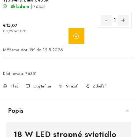
Typ svetla: Biela 6400K
Skladom
| 76351
€15,07
DO
€12,25 bez DPH
KOŠÍKA
12.8.2026
Kód tovaru:
76351
Tlač
Opýtať sa
Strážiť
Zdieľať
Popis
18 W LED stropné svietidlo