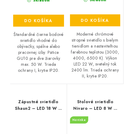
Skladom
DO KOŠÍKA
DO KOŠÍKA
Moderné chrómové
Štandardné čierne bodové
stropné svietidlo s bielym
svietidlo vhodné do
tienidlom a nastaviteľnou
obývačky, spálne alebo
farebnou teplotou (3000,
pracovnej izby. Pätice
4000, 6500 K). Výkon
GU10 pre dve žiarovky
LED 22 W, svetelný tok
max. 50 W. Trieda
2400 lm. Trieda ochrany
ochrany I, krytie IP20.
II, krytie IP20.
Zápustné svietidlo
Stolové svietidlo
Shaun2 – LED 18 W –
Nivaro – LED 8 W –
IP20
3000 K
Novinka