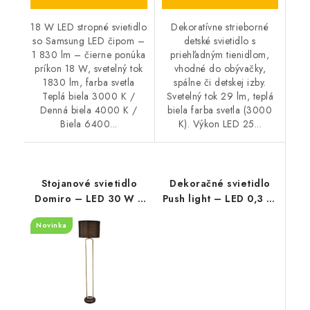
18 W LED stropné svietidlo
Dekoratívne strieborné
so Samsung LED čipom –
detské svietidlo s
1 830 lm – čierne ponúka
priehľadným tienidlom,
príkon 18 W, svetelný tok
vhodné do obývačky,
1830 lm, farba svetla
spálne či detskej izby.
Teplá biela 3000 K /
Svetelný tok 29 lm, teplá
Denná biela 4000 K /
biela farba svetla (3000
Biela 6400...
K). Výkon LED 25...
Stojanové svietidlo
Dekoračné svietidlo
Domiro – LED 30 W +
Push light – LED 0,3 W
E27 – 3000 K
– IP20
Novinka