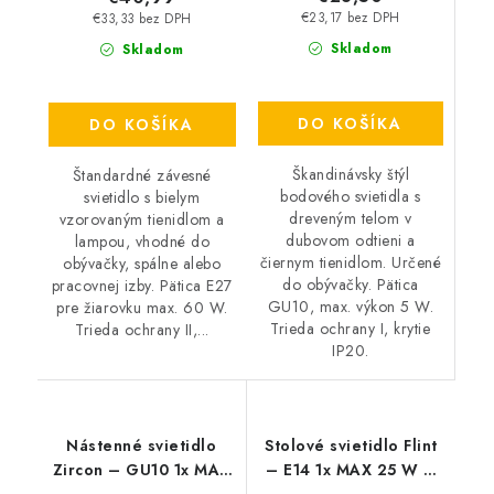
€23,17 bez DPH
€33,33 bez DPH
Skladom
Skladom
DO KOŠÍKA
DO KOŠÍKA
Škandinávsky štýl
Štandardné závesné
bodového svietidla s
svietidlo s bielym
dreveným telom v
vzorovaným tienidlom a
dubovom odtieni a
lampou, vhodné do
čiernym tienidlom. Určené
obývačky, spálne alebo
do obývačky. Pätica
pracovnej izby. Pätica E27
GU10, max. výkon 5 W.
pre žiarovku max. 60 W.
Trieda ochrany I, krytie
Trieda ochrany II,...
IP20.
Nástenné svietidlo
Stolové svietidlo Flint
Zircon – GU10 1x MAX
– E14 1x MAX 25 W –