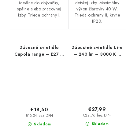
ideálne do obývačky,
detskej izby. Maximálny
spálne alebo pracovnej
výkon žiarovky 40 W.
izby. Trieda ochrany I.
Trieda ochrany II, krytie
IP20.
Závesné svietidlo
Zápustné svietidlo Lite
Cupola range – E27 1x
– 240 lm – 3000 K –
MAX 60 W – IP20
LED 3 W – IP44/IP40
€27,99
€18,50
€22,76 bez DPH
€15,04 bez DPH
Skladom
Skladom