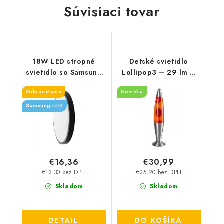
Súvisiaci tovar
18W LED stropné
Detské svietidlo
svietidlo so Samsung
Lollipop3 – 29 lm –
LED čipom - 1830lm -
3000 K – LED 25 W –
Odporúčame
Novinka
čierne
IP20
Samsung LED
€16,36
€30,99
€13,30 bez DPH
€25,20 bez DPH
Skladom
Skladom
DETAIL
DO KOŠÍKA