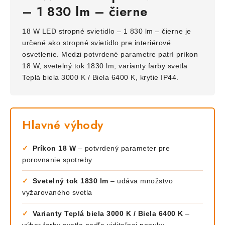
– 1 830 lm – čierne
18 W LED stropné svietidlo – 1 830 lm – čierne je
určené ako stropné svietidlo pre interiérové
osvetlenie. Medzi potvrdené parametre patrí príkon
18 W, svetelný tok 1830 lm, varianty farby svetla
Teplá biela 3000 K / Biela 6400 K, krytie IP44.
Hlavné výhody
✓
Príkon 18 W
– potvrdený parameter pre
porovnanie spotreby
✓
Svetelný tok 1830 lm
– udáva množstvo
vyžarovaného svetla
✓
Varianty Teplá biela 3000 K / Biela 6400 K
–