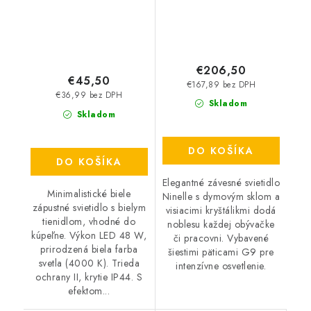
€206,50
€45,50
€167,89 bez DPH
€36,99 bez DPH
Skladom
Skladom
DO KOŠÍKA
DO KOŠÍKA
Elegantné závesné svietidlo
Minimalistické biele
Ninelle s dymovým sklom a
zápustné svietidlo s bielym
visiacimi kryštálikmi dodá
tienidlom, vhodné do
noblesu každej obývačke
kúpeľne. Výkon LED 48 W,
či pracovni. Vybavené
prirodzená biela farba
šiestimi päticami G9 pre
svetla (4000 K). Trieda
intenzívne osvetlenie.
ochrany II, krytie IP44. S
efektom...