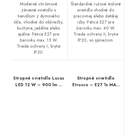
Moderné chrómové
Štandardné ružové stolové
závesné svietidlo s
svietidlo vhodné do
tienidlom z dymového
pracovnej alebo detskej
skla, vhodné do obývačky,
izby. Pätica E27 pre
kuchyne, jedálne alebo
žiarovku max. 40 W.
spálne. Pätica E27 pre
Trieda ochrany II, krytie
žiarovku max. 15 W.
IP20, so spínačom.
Trieda ochrany I, krytie
IP20.
Stropné svietidlo Lucas
Stropné svietidlo
LED 12 W – 900 lm –
Etrusco – E27 1x MAX
4000 K – IP20
60 W – IP20