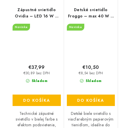
Zápustné svietidlo
Detské svietidlo
Ovidia – LED 16 W –
Froggo – max 40 W –
3000 K – IP20
IP20
Novinka
Novinka
€37,99
€10,50
€30,89 bez DPH
€8,54 bez DPH
Skladom
Skladom
DO KOŠÍKA
DO KOŠÍKA
Technické zápustné
Detské biele svietidlo s
svietidlo v bielej farbe s
viacfarebným papierovým
efektom podsvietenia,
tienidlom, ideálne do