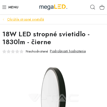
Prejsť
Hľad
na
obsah
Okrúhle stropné svietidlá
PRIEMYSEL
18W LED stropné svietidlo -
SVIETIDLÁ
1830lm - čierne
ŽIAROVKY A TRUBICE
Podrobnosti hodnotenia
Neohodnotené
PRACOVNÉ SVIETIDLÁ
ELEKTROMATERIÁL
VENTILÁTORY
SAMSUNG SVIETIDLÁ