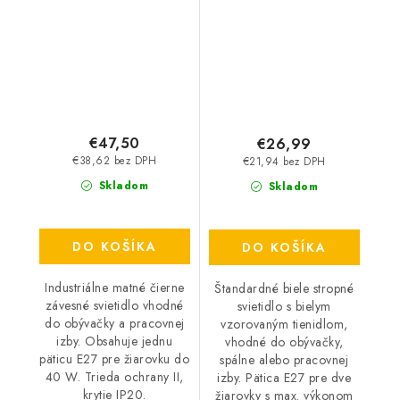
40 W – IP20
IP20
€47,50
€26,99
€38,62 bez DPH
€21,94 bez DPH
Skladom
Skladom
DO KOŠÍKA
DO KOŠÍKA
Industriálne matné čierne
Štandardné biele stropné
závesné svietidlo vhodné
svietidlo s bielym
do obývačky a pracovnej
vzorovaným tienidlom,
izby. Obsahuje jednu
vhodné do obývačky,
päticu E27 pre žiarovku do
spálne alebo pracovnej
40 W. Trieda ochrany II,
izby. Pätica E27 pre dve
krytie IP20.
žiarovky s max. výkonom