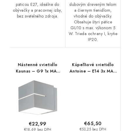
päticou E27, ideálne do
dubovým dreveným telom
obývačky a pracovnej izby,
a čiernym tienidlom,
bez svetelného zdroja.
vhodné do obývačky.
Obsahuje štyri pätice
GU10 s max. výkonom 5
W. Trieda ochrany I, krytie
IP20.
Nástenné svietidlo
Kúpeľňové svietidlo
Kaunas – G9 1x MAX
Antoine – E14 3x MAX
10 W – IP20
40 W – IP44
€65,50
€22,99
€53,25 bez DPH
€18,69 bez DPH