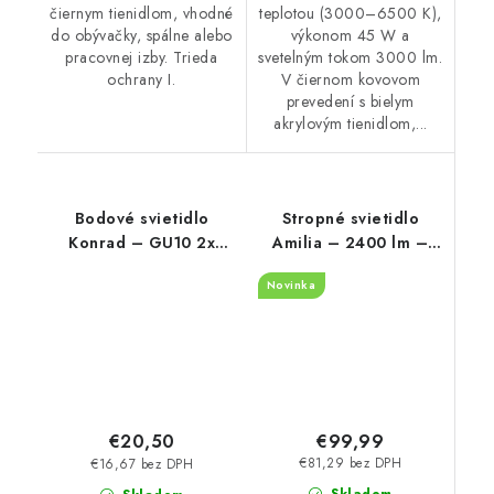
čiernym tienidlom, vhodné
teplotou (3000–6500 K),
do obývačky, spálne alebo
výkonom 45 W a
pracovnej izby. Trieda
svetelným tokom 3000 lm.
ochrany I.
V čiernom kovovom
prevedení s bielym
akrylovým tienidlom,...
Bodové svietidlo
Stropné svietidlo
Konrad – GU10 2x
Amilia – 2400 lm –
MAX 50 W – IP20
3000, 4000, 6500 K –
Novinka
LED 22 W – IP20
€99,99
€20,50
€81,29 bez DPH
€16,67 bez DPH
Skladom