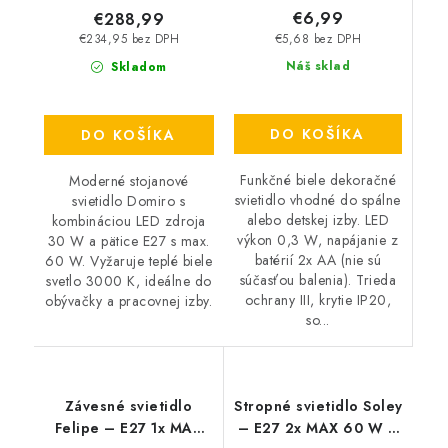
€6,99
€288,99
€5,68 bez DPH
€234,95 bez DPH
Náš sklad
Skladom
DO KOŠÍKA
DO KOŠÍKA
Funkčné biele dekoračné
Moderné stojanové
svietidlo vhodné do spálne
svietidlo Domiro s
alebo detskej izby. LED
kombináciou LED zdroja
výkon 0,3 W, napájanie z
30 W a pätice E27 s max.
batérií 2x AA (nie sú
60 W. Vyžaruje teplé biele
súčasťou balenia). Trieda
svetlo 3000 K, ideálne do
ochrany III, krytie IP20,
obývačky a pracovnej izby.
so...
Závesné svietidlo
Stropné svietidlo Soley
Felipe – E27 1x MAX
– E27 2x MAX 60 W –