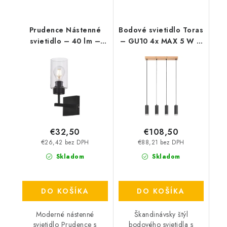
Prudence Nástenné
Bodové svietidlo Toras
svietidlo – 40 lm –
– GU10 4x MAX 5 W –
E27
IP20
€32,50
€108,50
€26,42 bez DPH
€88,21 bez DPH
Skladom
Skladom
DO KOŠÍKA
DO KOŠÍKA
Moderné nástenné
Škandinávsky štýl
svietidlo Prudence s
bodového svietidla s