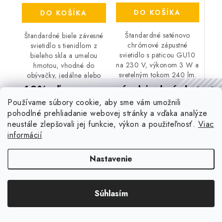
DO KOŠÍKA
DO KOŠÍKA
Štandardné saténovo
Štandardné biele závesné
chrómové zápustné
svietidlo s tienidlom z
svietidlo s päticou GU10
bieleho skla a umelou
na 230 V, výkonom 3 W a
hmotou, vhodné do
svetelným tokom 240 lm.
obývačky, jedálne alebo
Teplá biela farba svetla
kuchyne. Pätica E27 pre
10% zľava
na prvú objednávku
(3000 K). Krytie
žiarovku max. 60 W.
Používame súbory cookie, aby sme vám umožnili
IP44/IP40, trieda...
Trieda ochrany II,...
Prihláste sa a
získajte
zľavu aj praktické tipy,
vďaka ktorým
pohodlné prehliadanie webovej stránky a vďaka analýze
budete svietiť lepšie a platiť menej.
neustále zlepšovali jej funkcie, výkon a použiteľnosť.
Viac
informácií
CHCEM ZĽAVU
Nastavenie
Aktuálne novinky a akcie na váš e-mail
Zásady spracovania osobných údajov
Súhlasím
Email
PRIHLÁSIŤ SA