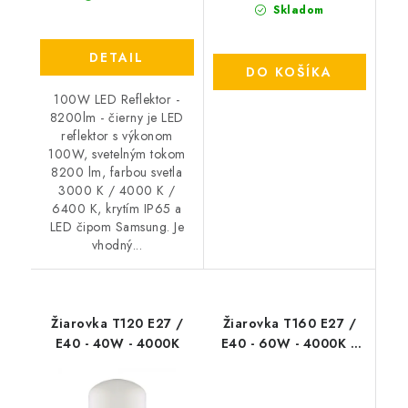
Skladom
DETAIL
DO KOŠÍKA
100W LED Reflektor -
8200lm - čierny je LED
reflektor s výkonom
100W, svetelným tokom
8200 lm, farbou svetla
3000 K / 4000 K /
6400 K, krytím IP65 a
LED čipom Samsung. Je
vhodný...
Žiarovka T120 E27 /
Žiarovka T160 E27 /
E40 - 40W - 4000K
E40 - 60W - 4000K /
6500K