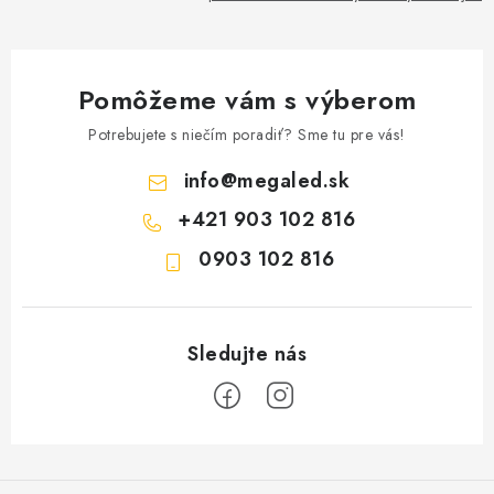
Pomôžeme vám s výberom
Potrebujete s niečím poradiť? Sme tu pre vás!
info
@
megaled.sk
+421 903 102 816
0903 102 816
Z
á