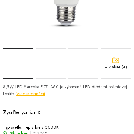
SOLÁRNE SYSTÉMY
SEZÓNNE VÝPREDAJE POĽNOPOTREBY
DOM A ZÁHRADA
OBCHODNÉ PODMIENKY
KONTAKTY
+ ďalšie (4)
O NÁS - MEGALED & JANTON ZÁKAMENNÉ
8,5W LED žiarovka E27, A60 je vybavená LED diódami prémiovej
kvality.
Viac informácií
Reklamácie a formulár na odstúpenie od zmluvy
Obchodné podmienky
Podmienky ochrany osobných údajov
O nás - MEGALED & JANTON Zákamenné
Zľavy pre profíkov
Hodnotenie obchodu
Moja objednávka
Typ svetla: Teplá biela 3000K
Skladom
| 217260