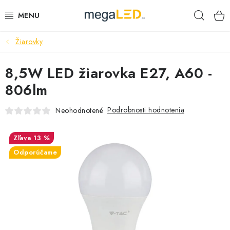
Prejsť
Hľad
na
obsah
Žiarovky
PRIEMYSEL
8,5W LED žiarovka E27, A60 -
SVIETIDLÁ
806lm
ŽIAROVKY A TRUBICE
Podrobnosti hodnotenia
Neohodnotené
PRACOVNÉ SVIETIDLÁ
13 %
ELEKTROMATERIÁL
Odporúčame
VENTILÁTORY
SAMSUNG SVIETIDLÁ