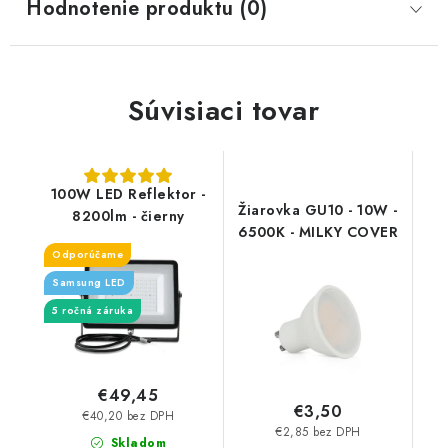
Hodnotenie produktu (0)
Súvisiaci tovar
100W LED Reflektor -
Žiarovka GU10 - 10W -
8200lm - čierny
6500K - MILKY COVER
Odporúčame
Samsung LED
5 ročná záruka
€49,45
€3,50
€40,20 bez DPH
€2,85 bez DPH
Skladom