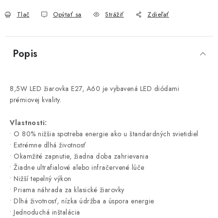
Tlač
Opýtať sa
Strážiť
Zdieľať
Popis
8,5W LED žiarovka E27, A60 je vybavená LED diódami
prémiovej kvality.
Vlastnosti:
• O 80% nižšia spotreba energie ako u štandardných svietidiel
• Extrémne dlhá životnosť
• Okamžité zapnutie, žiadna doba zahrievania
• Žiadne ultrafialové alebo infračervené lúče
• Nižší tepelný výkon
• Priama náhrada za klasické žiarovky
• Dlhá životnosť, nízka údržba a úspora energie
• Jednoduchá inštalácia