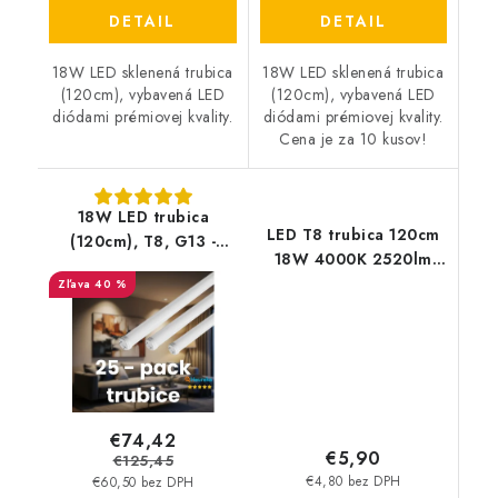
DETAIL
DETAIL
18W LED sklenená trubica
18W LED sklenená trubica
(120cm), vybavená LED
(120cm), vybavená LED
diódami prémiovej kvality.
diódami prémiovej kvality.
Cena je za 10 kusov!
18W LED trubica
LED T8 trubica 120cm
(120cm), T8, G13 -
18W 4000K 2520lm
1850lm - sklenená | 25
(140lm/W) - sklo -
40 %
- PACK
vysoko svietivé
€74,42
€5,90
€125,45
€4,80 bez DPH
€60,50 bez DPH