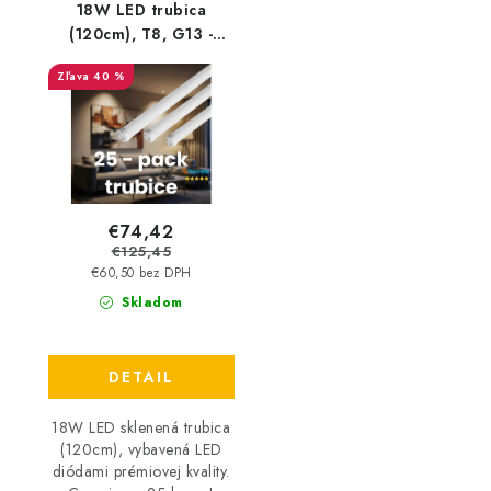
18W LED trubica
(120cm), T8, G13 -
1850lm - sklenená | 25
40 %
- PACK
€74,42
€125,45
€60,50 bez DPH
Skladom
DETAIL
18W LED sklenená trubica
(120cm), vybavená LED
diódami prémiovej kvality.