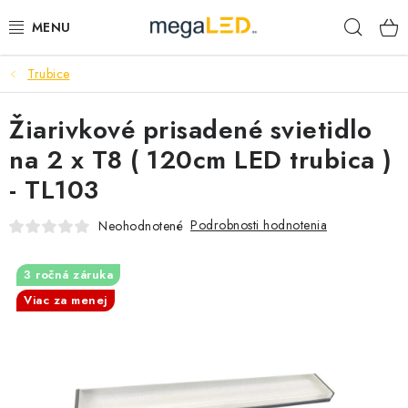
Prejsť
Hľad
na
obsah
Trubice
PRIEMYSEL
Žiarivkové prisadené svietidlo
SVIETIDLÁ
na 2 x T8 ( 120cm LED trubica )
ŽIAROVKY A TRUBICE
- TL103
PRACOVNÉ SVIETIDLÁ
Podrobnosti hodnotenia
Neohodnotené
ELEKTROMATERIÁL
3 ročná záruka
Viac za menej
VENTILÁTORY
SAMSUNG SVIETIDLÁ