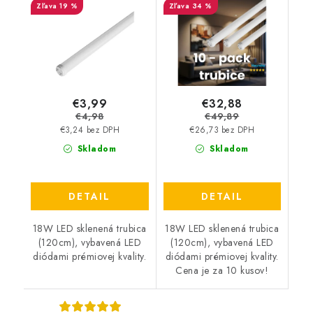
19 %
34 %
PACK
€3,99
€32,88
€4,98
€49,89
€3,24 bez DPH
€26,73 bez DPH
Skladom
Skladom
DETAIL
DETAIL
18W LED sklenená trubica
18W LED sklenená trubica
(120cm), vybavená LED
(120cm), vybavená LED
diódami prémiovej kvality.
diódami prémiovej kvality.
Cena je za 10 kusov!