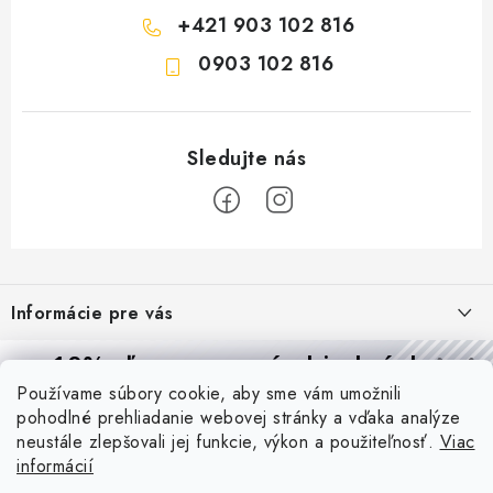
+421 903 102 816
0903 102 816
Z
á
Informácie pre vás
p
ä
Reklamácie a formulár na odstúpenie od zmluvy
10% zľava
na prvú objednávku
Prijímame online platby
t
Používame súbory cookie, aby sme vám umožnili
Obchodné podmienky
Prihláste sa a
získajte
zľavu aj praktické tipy,
vďaka ktorým
i
pohodlné prehliadanie webovej stránky a vďaka analýze
budete svietiť lepšie a platiť menej.
Blog
e
Podmienky ochrany osobných údajov
neustále zlepšovali jej funkcie, výkon a použiteľnosť.
Viac
informácií
PIR vs. mikrovlnný senzor: ktorý je lepší a kedy ho použiť? +
O nás - MEGALED & JANTON Zákamenné
Vernostný program PROfi zľava