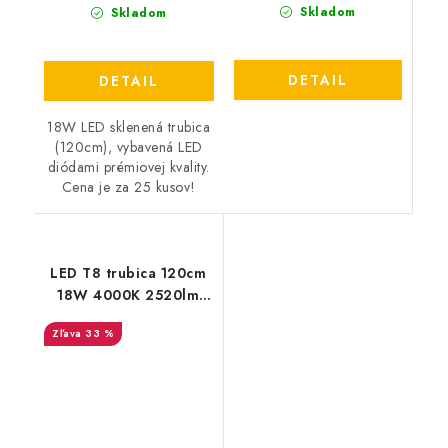
Skladom
Skladom
DETAIL
DETAIL
18W LED sklenená trubica
(120cm), vybavená LED
diódami prémiovej kvality.
Cena je za 25 kusov!
LED T8 trubica 120cm
18W 4000K 2520lm
(140lm/W) - sklo -
33 %
vysoko svietivé | 25 -
PACK