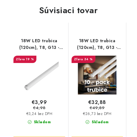
Súvisiaci tovar
18W LED trubica
18W LED trubica
(120cm), T8, G13 -
(120cm), T8, G13 -
1850lm - sklenená
1850lm - sklenená | 10 -
19 %
34 %
PACK
€3,99
€32,88
€4,98
€49,89
€3,24 bez DPH
€26,73 bez DPH
Skladom
Skladom