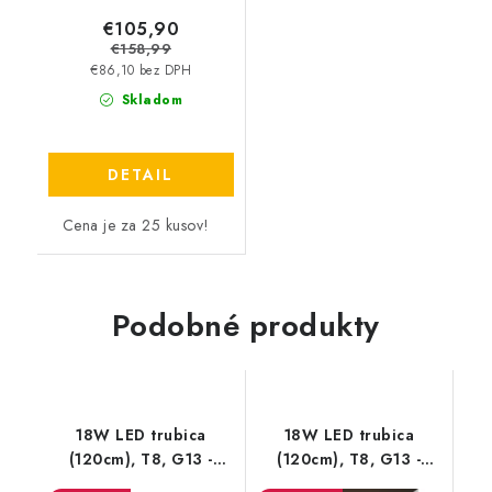
€105,90
€158,99
€86,10 bez DPH
Skladom
DETAIL
Cena je za 25 kusov!
Podobné produkty
18W LED trubica
18W LED trubica
(120cm), T8, G13 -
(120cm), T8, G13 -
1850lm - sklenená
1850lm - sklenená | 10 -