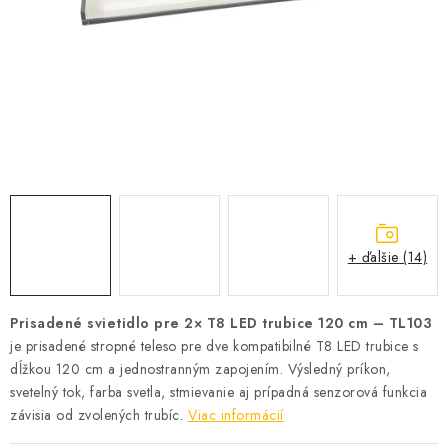
SOLÁRNE SYSTÉMY
SEZÓNNE VÝPREDAJE POĽNOPOTREBY
DOM A ZÁHRADA
OBCHODNÉ PODMIENKY
KONTAKTY
+ ďalšie (14)
O NÁS - MEGALED & JANTON ZÁKAMENNÉ
Reklamácie a formulár na odstúpenie od zmluvy
Prisadené svietidlo pre 2× T8 LED trubice 120 cm – TL103
je prisadené stropné teleso pre dve kompatibilné T8 LED trubice s
Obchodné podmienky
Podmienky ochrany osobných údajov
dĺžkou 120 cm a jednostranným zapojením. Výsledný príkon,
O nás - MEGALED & JANTON Zákamenné
svetelný tok, farba svetla, stmievanie aj prípadná senzorová funkcia
Zľavy pre profíkov
Hodnotenie obchodu
Moja objednávka
závisia od zvolených trubíc.
Viac informácií