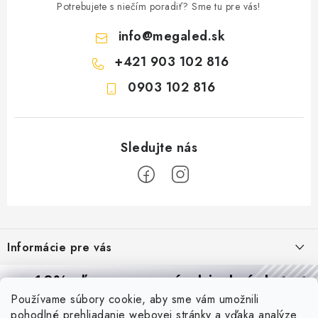
Potrebujete s niečím poradiť? Sme tu pre vás!
info
@
megaled.sk
+421 903 102 816
0903 102 816
Z
á
Informácie pre vás
p
ä
Reklamácie a formulár na odstúpenie od zmluvy
10% zľava
na prvú objednávku
Prijímame online platby
t
Používame súbory cookie, aby sme vám umožnili
Obchodné podmienky
Prihláste sa a
získajte
zľavu aj praktické tipy,
vďaka ktorým
i
pohodlné prehliadanie webovej stránky a vďaka analýze