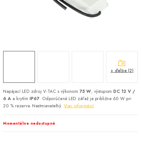
SOLÁRNE SYSTÉMY
SEZÓNNE VÝPREDAJE POĽNOPOTREBY
DOM A ZÁHRADA
OBCHODNÉ PODMIENKY
KONTAKTY
+ ďalšie (2)
O NÁS - MEGALED & JANTON ZÁKAMENNÉ
Napájací LED zdroj V-TAC s výkonom
75 W
, výstupom
DC 12 V /
6 A
a krytím
IP67
. Odporúčaná LED záťaž je približne 60 W pri
Reklamácie a formulár na odstúpenie od zmluvy
20 % rezerve. Nestmievateľný.
Viac informácií
Obchodné podmienky
Podmienky ochrany osobných údajov
O nás - MEGALED & JANTON Zákamenné
Momentálne nedostupné
Zľavy pre profíkov
Hodnotenie obchodu
Moja objednávka