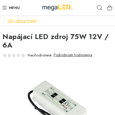
Prejsť
Hľad
na
obsah
LED zdroje (trafá)
PRIEMYSEL
Napájací LED zdroj 75W 12V /
SVIETIDLÁ
6A
ŽIAROVKY A TRUBICE
Podrobnosti hodnotenia
Neohodnotené
PRACOVNÉ SVIETIDLÁ
ELEKTROMATERIÁL
VENTILÁTORY
SAMSUNG SVIETIDLÁ