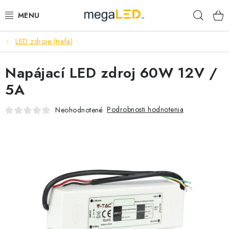
Prejsť
Hľad
na
obsah
LED zdroje (trafá)
PRIEMYSEL
Napájací LED zdroj 60W 12V /
SVIETIDLÁ
5A
ŽIAROVKY A TRUBICE
Podrobnosti hodnotenia
Neohodnotené
PRACOVNÉ SVIETIDLÁ
ELEKTROMATERIÁL
VENTILÁTORY
SAMSUNG SVIETIDLÁ