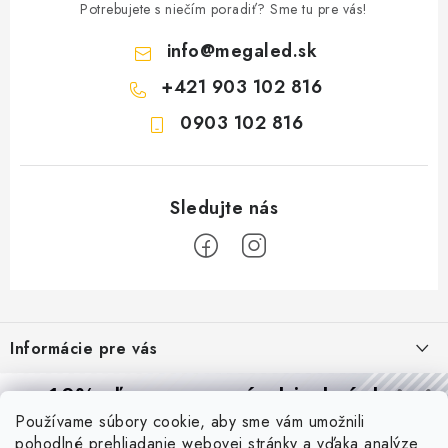
Potrebujete s niečím poradiť? Sme tu pre vás!
info
@
megaled.sk
+421 903 102 816
0903 102 816
Z
á
Informácie pre vás
p
ä
Reklamácie a formulár na odstúpenie od zmluvy
10% zľava
na prvú objednávku
Prijímame online platby
t
Používame súbory cookie, aby sme vám umožnili
Obchodné podmienky
Prihláste sa a
získajte
zľavu aj praktické tipy,
vďaka ktorým
i
pohodlné prehliadanie webovej stránky a vďaka analýze