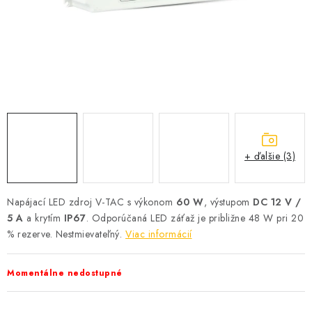
SOLÁRNE SYSTÉMY
SEZÓNNE VÝPREDAJE POĽNOPOTREBY
DOM A ZÁHRADA
OBCHODNÉ PODMIENKY
KONTAKTY
+ ďalšie (3)
O NÁS - MEGALED & JANTON ZÁKAMENNÉ
Napájací LED zdroj V-TAC s výkonom
60 W
, výstupom
DC 12 V /
5 A
a krytím
IP67
. Odporúčaná LED záťaž je približne 48 W pri 20
Reklamácie a formulár na odstúpenie od zmluvy
% rezerve. Nestmievateľný.
Viac informácií
Obchodné podmienky
Podmienky ochrany osobných údajov
O nás - MEGALED & JANTON Zákamenné
Momentálne nedostupné
Zľavy pre profíkov
Hodnotenie obchodu
Moja objednávka