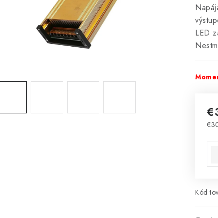
Napáj
výstu
LED zá
Nestmi
Momen
€
€3
Jed
Kód tov