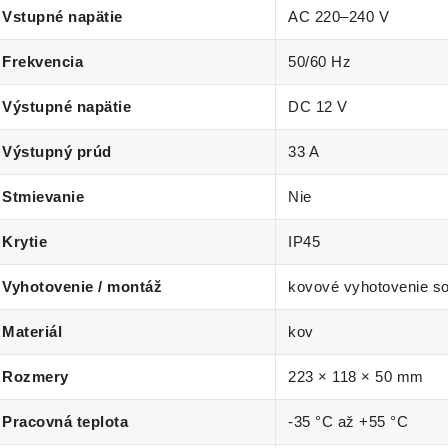
Vstupné napätie
AC 220–240 V
Frekvencia
50/60 Hz
Výstupné napätie
DC 12 V
Výstupný prúd
33 A
Stmievanie
Nie
Krytie
IP45
Vyhotovenie / montáž
kovové vyhotovenie s
Materiál
kov
Rozmery
223 × 118 × 50 mm
Pracovná teplota
-35 °C až +55 °C