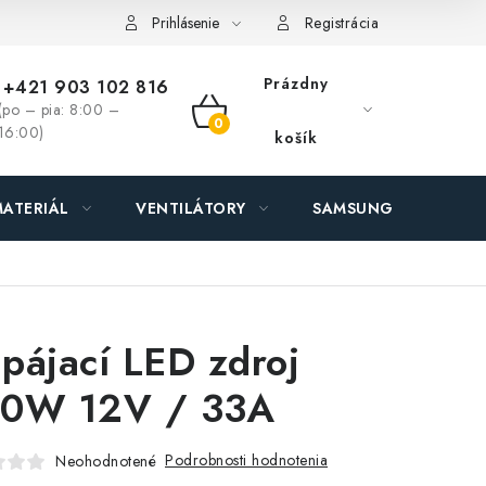
ás - MEGALED & JANTON Zákamenné
Zľavy pre profíkov
Hod
Prihlásenie
Registrácia
Prázdny
+421 903 102 816
(po – pia: 8:00 –
NÁKUPNÝ
16:00)
košík
KOŠÍK
ATERIÁL
VENTILÁTORY
SAMSUNG SVIETIDLÁ
pájací LED zdroj
0W 12V / 33A
Podrobnosti hodnotenia
Neohodnotené