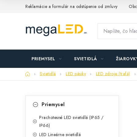
Prejsť
Reklamácie a formulár na odstúpenie od zmluvy
Obc
na
obsah
PRIEMYSEL
SVIETIDLÁ
ŽIAROVK
Domov
Svietidlá
LED pásiky
LED zdroje (trafá)
B
K
Preskočiť
Priemysel
kategórie
a
o
t
Prachotesné LED svietidlá (IP65 /
č
IP66)
e
n
LED Lineárne svietidlá