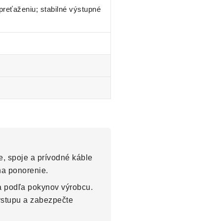
 preťaženiu; stabilné výstupné
e, spoje a prívodné káble
na ponorenie.
a podľa pokynov výrobcu.
výstupu a zabezpečte