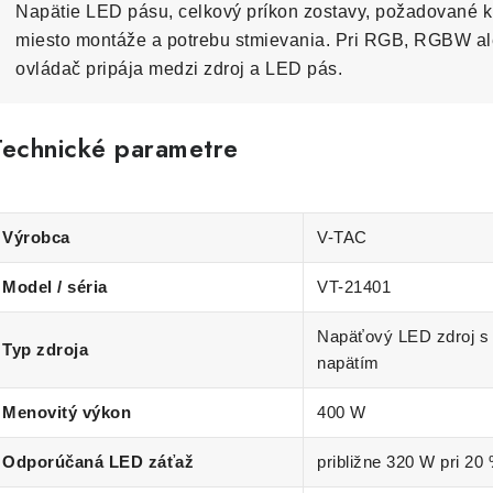
Napätie LED pásu, celkový príkon zostavy, požadované kr
miesto montáže a potrebu stmievania. Pri RGB, RGBW a
ovládač pripája medzi zdroj a LED pás.
Technické parametre
Výrobca
V-TAC
Model / séria
VT-21401
Napäťový LED zdroj s
Typ zdroja
napätím
Menovitý výkon
400 W
Odporúčaná LED záťaž
približne 320 W pri 20