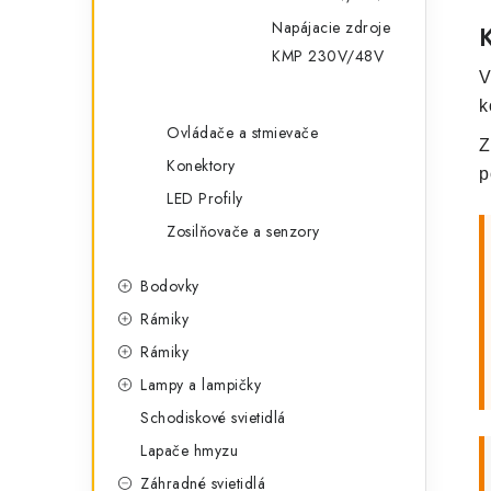
Napájacie zdroje
KMP 230V/48V
V
k
Ovládače a stmievače
Z
Konektory
p
LED Profily
Zosilňovače a senzory
Bodovky
Rámiky
Rámiky
Lampy a lampičky
Schodiskové svietidlá
Lapače hmyzu
Záhradné svietidlá