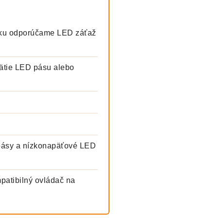
zku odporúčame LED záťaž
ätie LED pásu alebo
pásy a nízkonapäťové LED
patibilný ovládač na