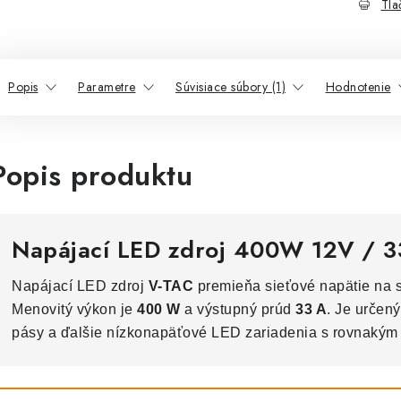
Tla
Popis
Parametre
Súvisiace súbory (1)
Hodnotenie
Popis produktu
Napájací LED zdroj 400W 12V / 
Napájací LED zdroj
V-TAC
premieňa sieťové napätie na s
Menovitý výkon je
400 W
a výstupný prúd
33 A
. Je určen
pásy a ďalšie nízkonapäťové LED zariadenia s rovnakým