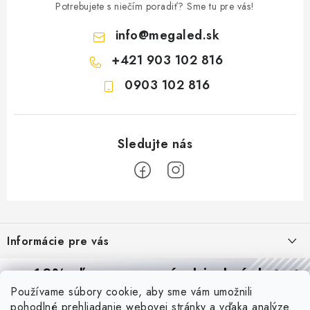
Potrebujete s niečím poradiť? Sme tu pre vás!
info
@
megaled.sk
+421 903 102 816
0903 102 816
Z
á
Informácie pre vás
p
ä
Reklamácie a formulár na odstúpenie od zmluvy
10% zľava
na prvú objednávku
Prijímame online platby
t
Používame súbory cookie, aby sme vám umožnili
Obchodné podmienky
Prihláste sa a
získajte
zľavu aj praktické tipy,
vďaka ktorým
i
pohodlné prehliadanie webovej stránky a vďaka analýze