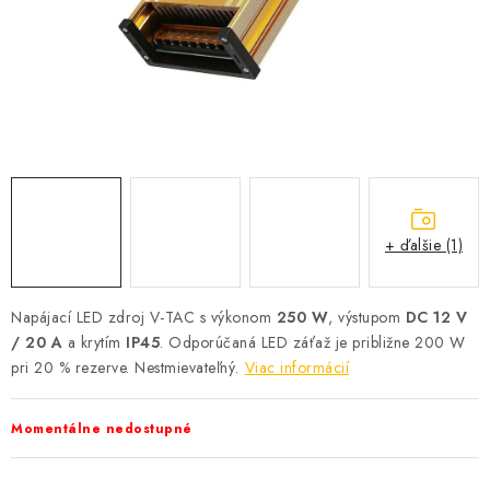
SOLÁRNE SYSTÉMY
SEZÓNNE VÝPREDAJE POĽNOPOTREBY
DOM A ZÁHRADA
OBCHODNÉ PODMIENKY
KONTAKTY
+ ďalšie (1)
O NÁS - MEGALED & JANTON ZÁKAMENNÉ
Napájací LED zdroj V-TAC s výkonom
250 W
, výstupom
DC 12 V
/ 20 A
a krytím
IP45
. Odporúčaná LED záťaž je približne 200 W
Reklamácie a formulár na odstúpenie od zmluvy
pri 20 % rezerve. Nestmievateľný.
Viac informácií
Obchodné podmienky
Podmienky ochrany osobných údajov
O nás - MEGALED & JANTON Zákamenné
Momentálne nedostupné
Zľavy pre profíkov
Hodnotenie obchodu
Moja objednávka