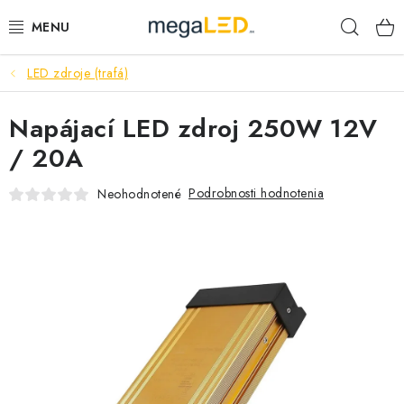
Prejsť
Hľad
na
obsah
LED zdroje (trafá)
PRIEMYSEL
Napájací LED zdroj 250W 12V
SVIETIDLÁ
/ 20A
ŽIAROVKY A TRUBICE
Podrobnosti hodnotenia
Neohodnotené
PRACOVNÉ SVIETIDLÁ
ELEKTROMATERIÁL
VENTILÁTORY
SAMSUNG SVIETIDLÁ