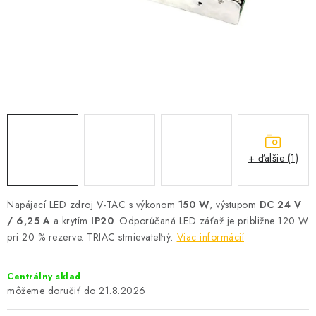
SOLÁRNE SYSTÉMY
SEZÓNNE VÝPREDAJE POĽNOPOTREBY
DOM A ZÁHRADA
OBCHODNÉ PODMIENKY
KONTAKTY
+ ďalšie (1)
O NÁS - MEGALED & JANTON ZÁKAMENNÉ
Napájací LED zdroj V-TAC s výkonom
150 W
, výstupom
DC 24 V
/ 6,25 A
a krytím
IP20
. Odporúčaná LED záťaž je približne 120 W
Reklamácie a formulár na odstúpenie od zmluvy
pri 20 % rezerve. TRIAC stmievateľný.
Viac informácií
Obchodné podmienky
Podmienky ochrany osobných údajov
O nás - MEGALED & JANTON Zákamenné
Centrálny sklad
Zľavy pre profíkov
Hodnotenie obchodu
Moja objednávka
21.8.2026