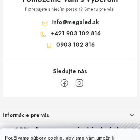
Potrebujete s niečím poradiť? Sme tu pre vás!
info
@
megaled.sk
+421 903 102 816
0903 102 816
Z
á
Informácie pre vás
p
ä
Reklamácie a formulár na odstúpenie od zmluvy
10% zľava
na prvú objednávku
Prijímame online platby
t
Používame súbory cookie, aby sme vám umožnili
Obchodné podmienky