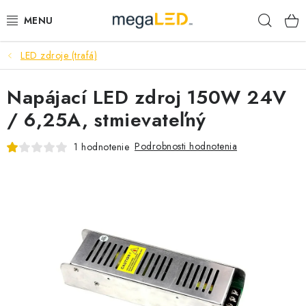
Prejsť
Hľad
na
obsah
LED zdroje (trafá)
PRIEMYSEL
Napájací LED zdroj 150W 24V
SVIETIDLÁ
/ 6,25A, stmievateľný
ŽIAROVKY A TRUBICE
Podrobnosti hodnotenia
1 hodnotenie
PRACOVNÉ SVIETIDLÁ
ELEKTROMATERIÁL
VENTILÁTORY
SAMSUNG SVIETIDLÁ