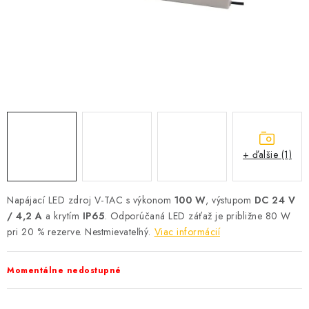
SOLÁRNE SYSTÉMY
SEZÓNNE VÝPREDAJE POĽNOPOTREBY
DOM A ZÁHRADA
OBCHODNÉ PODMIENKY
KONTAKTY
+ ďalšie (1)
O NÁS - MEGALED & JANTON ZÁKAMENNÉ
Napájací LED zdroj V-TAC s výkonom
100 W
, výstupom
DC 24 V
/ 4,2 A
a krytím
IP65
. Odporúčaná LED záťaž je približne 80 W
Reklamácie a formulár na odstúpenie od zmluvy
pri 20 % rezerve. Nestmievateľný.
Viac informácií
Obchodné podmienky
Podmienky ochrany osobných údajov
O nás - MEGALED & JANTON Zákamenné
Momentálne nedostupné
Zľavy pre profíkov
Hodnotenie obchodu
Moja objednávka