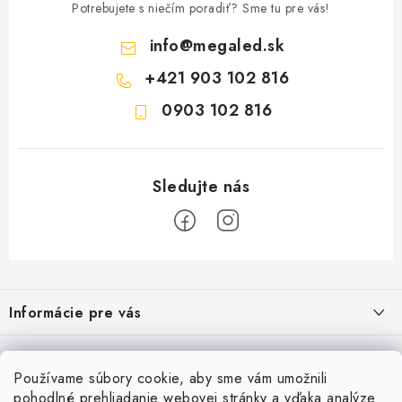
Potrebujete s niečím poradiť? Sme tu pre vás!
info
@
megaled.sk
+421 903 102 816
0903 102 816
Z
á
Informácie pre vás
p
ä
Reklamácie a formulár na odstúpenie od zmluvy
Prijímame online platby
t
Používame súbory cookie, aby sme vám umožnili
Obchodné podmienky
i
pohodlné prehliadanie webovej stránky a vďaka analýze