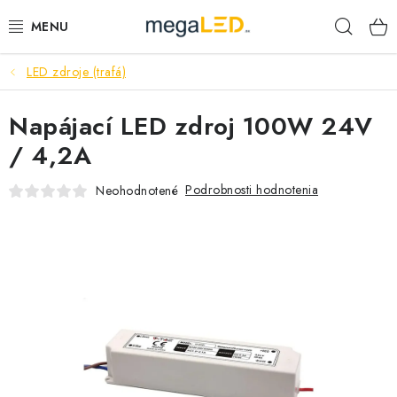
Prejsť
Hľad
na
obsah
LED zdroje (trafá)
PRIEMYSEL
Napájací LED zdroj 100W 24V
SVIETIDLÁ
/ 4,2A
ŽIAROVKY A TRUBICE
Podrobnosti hodnotenia
Neohodnotené
PRACOVNÉ SVIETIDLÁ
ELEKTROMATERIÁL
VENTILÁTORY
SAMSUNG SVIETIDLÁ