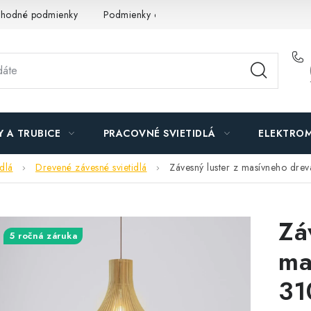
hodné podmienky
Podmienky ochrany osobných údajov
O n
Y A TRUBICE
PRACOVNÉ SVIETIDLÁ
ELEKTROM
idlá
Drevené závesné svietidlá
Závesný luster z masívneho dre
Zá
5 ročná záruka
ma
31