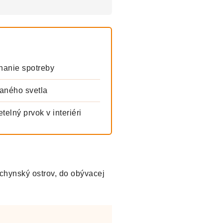
nanie spotreby
aného svetla
elný prvok v interiéri
chynský ostrov, do obývacej