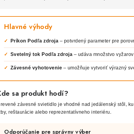
Hlavné výhody
✓
Príkon Podľa zdroja
– potvrdený parameter pre porov
✓
Svetelný tok Podľa zdroja
– udáva množstvo vyžarov
✓
Závesné vyhotovenie
– umožňuje vytvoriť výrazný svet
Kde sa produkt hodí?
revené závesné svietidlo je vhodné nad jedálenský stôl, ku
zby, reštaurácie alebo reprezentatívneho interiéru.
Odporúčanie pre správny výber