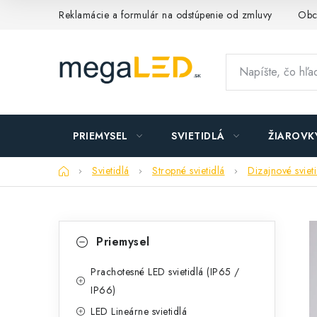
Prejsť
Reklamácie a formulár na odstúpenie od zmluvy
Obc
na
obsah
PRIEMYSEL
SVIETIDLÁ
ŽIAROVK
Domov
Svietidlá
Stropné svietidlá
Dizajnové sviet
B
K
Preskočiť
Priemysel
kategórie
a
o
t
Prachotesné LED svietidlá (IP65 /
č
IP66)
e
n
LED Lineárne svietidlá