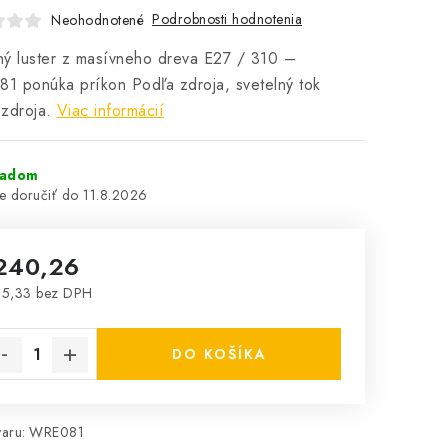
Podrobnosti hodnotenia
Neohodnotené
ý luster z masívneho dreva E27 / 310 –
 ponúka príkon Podľa zdroja, svetelný tok
zdroja.
Viac informácií
ladom
11.8.2026
240,26
95,33 bez DPH
notková cena:
DO KOŠÍKA
aru:
WRE081