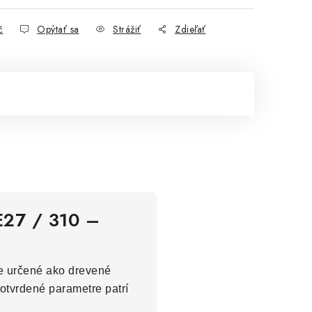
č
Opýtať sa
Strážiť
Zdieľať
E27 / 310 –
e určené ako drevené
potvrdené parametre patrí