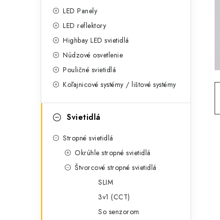
g
ý
LED Panely
ó
LED reflektory
p
r
Highbay LED svietidlá
a
i
Núdzové osvetlenie
e
n
Pouličné svietidlá
Koľajnicové systémy / lištové systémy
e
l
Svietidlá
Stropné svietidlá
Okrúhle stropné svietidlá
Štvorcové stropné svietidlá
SLIM
3v1 (CCT)
So senzorom