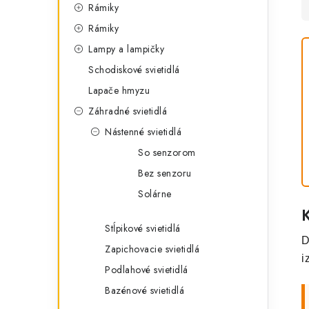
Rámiky
Rámiky
Lampy a lampičky
Schodiskové svietidlá
Lapače hmyzu
Záhradné svietidlá
Nástenné svietidlá
So senzorom
Bez senzoru
Solárne
Stĺpikové svietidlá
D
Zapichovacie svietidlá
i
Podlahové svietidlá
Bazénové svietidlá