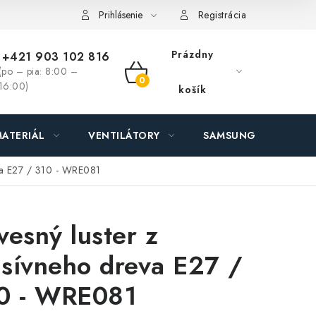
ás - MEGALED & JANTON Zákamenné
Zľavy pre profíkov
Hod
Prihlásenie
Registrácia
Prázdny
+421 903 102 816
(po – pia: 8:00 –
NÁKUPNÝ
16:00)
košík
KOŠÍK
ATERIÁL
VENTILÁTORY
SAMSUNG SVIETIDLÁ
va E27 / 310 - WRE081
vesný luster z
sívneho dreva E27 /
0 - WRE081