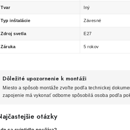
Tvar
Iný
Typ inštalácie
Závesné
Zdroj svetla
E27
Záruka
5 rokov
Dôležité upozornenie k montáži
Miesto a spôsob montáže zvoľte podľa technickej dokumen
zapojenie má vykonať odborne spôsobilá osoba podľa po
ajčastejšie otázky
de sa svietidlo používa?