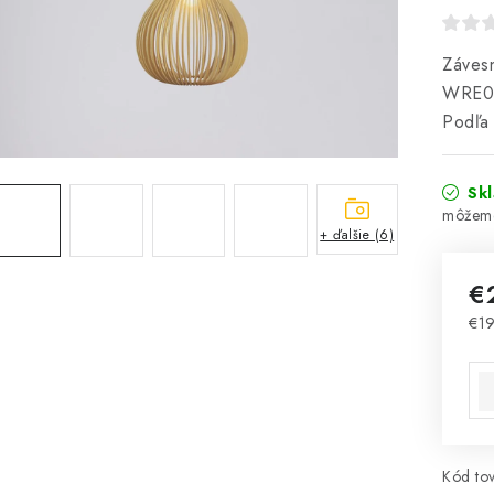
Závesn
WRE081
Podľa 
Sk
+ ďalšie (6)
€
€1
Jed
Kód tov