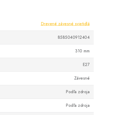
Drevené závesné svietidlá
8585040912404
310 mm
E27
Závesné
Podľa zdroja
Podľa zdroja