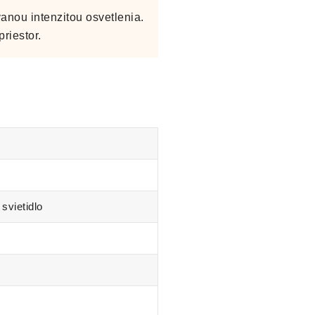
anou intenzitou osvetlenia.
riestor.
vietidlo