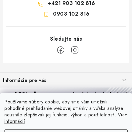
+421 903 102 816
0903 102 816
Z
á
Informácie pre vás
p
ä
Reklamácie a formulár na odstúpenie od zmluvy
10% zľava
na prvú objednávku
Prijímame online platby
t
Používame súbory cookie, aby sme vám umožnili
Obchodné podmienky
Prihláste sa a
získajte
zľavu aj praktické tipy,
vďaka ktorým
i
pohodlné prehliadanie webovej stránky a vďaka analýze
budete svietiť lepšie a platiť menej.
Blog
e
Podmienky ochrany osobných údajov
neustále zlepšovali jej funkcie, výkon a použiteľnosť.
Viac
informácií
PIR vs. mikrovlnný senzor: ktorý je lepší a kedy ho použiť? +
O nás - MEGALED & JANTON Zákamenné
Vernostný program PROfi zľava
vysvetlenie daylight senzoru