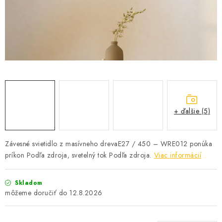
SOLÁRNE SYSTÉMY
SEZÓNNE VÝPREDAJE POĽNOPOTREBY
DOM A ZÁHRADA
OBCHODNÉ PODMIENKY
KONTAKTY
+ ďalšie (5)
O NÁS - MEGALED & JANTON ZÁKAMENNÉ
Závesné svietidlo z masívneho drevaE27 / 450 – WRE012 ponúka
príkon Podľa zdroja, svetelný tok Podľa zdroja.
Viac informácií
Reklamácie a formulár na odstúpenie od zmluvy
Obchodné podmienky
Podmienky ochrany osobných údajov
Skladom
O nás - MEGALED & JANTON Zákamenné
12.8.2026
Zľavy pre profíkov
Hodnotenie obchodu
Moja objednávka