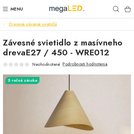
Prejsť
Hľad
na
obsah
Drevené závesné svietidlá
PRIEMYSEL
Závesné svietidlo z masívneho
SVIETIDLÁ
drevaE27 / 450 - WRE012
ŽIAROVKY A TRUBICE
Podrobnosti hodnotenia
Neohodnotené
PRACOVNÉ SVIETIDLÁ
5 ročná záruka
ELEKTROMATERIÁL
VENTILÁTORY
SAMSUNG SVIETIDLÁ