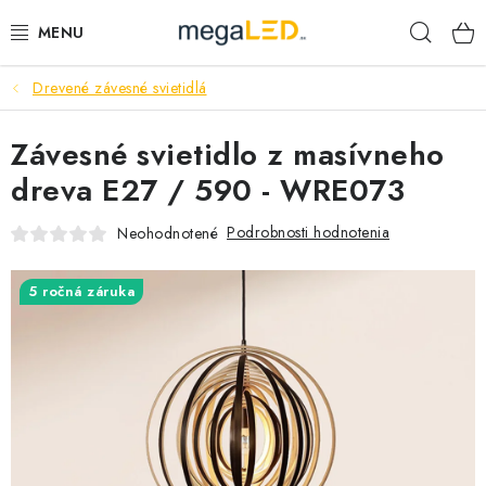
Prejsť
Hľad
na
obsah
Drevené závesné svietidlá
PRIEMYSEL
Závesné svietidlo z masívneho
SVIETIDLÁ
dreva E27 / 590 - WRE073
ŽIAROVKY A TRUBICE
Podrobnosti hodnotenia
Neohodnotené
PRACOVNÉ SVIETIDLÁ
5 ročná záruka
ELEKTROMATERIÁL
VENTILÁTORY
SAMSUNG SVIETIDLÁ