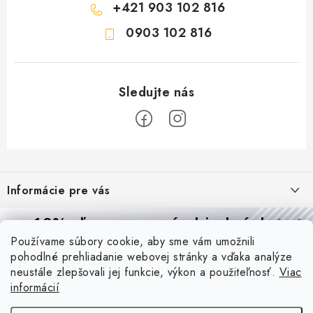
+421 903 102 816
0903 102 816
Z
á
Informácie pre vás
p
ä
Reklamácie a formulár na odstúpenie od zmluvy
10% zľava
na prvú objednávku
Prijímame online platby
t
Používame súbory cookie, aby sme vám umožnili
Obchodné podmienky
Prihláste sa a
získajte
zľavu aj praktické tipy,
vďaka ktorým
i
pohodlné prehliadanie webovej stránky a vďaka analýze
budete svietiť lepšie a platiť menej.
Blog
e
Podmienky ochrany osobných údajov
neustále zlepšovali jej funkcie, výkon a použiteľnosť.
Viac
informácií
PIR vs. mikrovlnný senzor: ktorý je lepší a kedy ho použiť? +
O nás - MEGALED & JANTON Zákamenné
Vernostný program PROfi zľava
vysvetlenie daylight senzoru