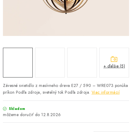
SOLÁRNE SYSTÉMY
SEZÓNNE VÝPREDAJE POĽNOPOTREBY
DOM A ZÁHRADA
OBCHODNÉ PODMIENKY
KONTAKTY
+ ďalšie (5)
O NÁS - MEGALED & JANTON ZÁKAMENNÉ
Závesné svietidlo z masívneho dreva E27 / 590 – WRE073 ponúka
príkon Podľa zdroja, svetelný tok Podľa zdroja.
Viac informácií
Reklamácie a formulár na odstúpenie od zmluvy
Obchodné podmienky
Podmienky ochrany osobných údajov
Skladom
O nás - MEGALED & JANTON Zákamenné
12.8.2026
Zľavy pre profíkov
Hodnotenie obchodu
Moja objednávka