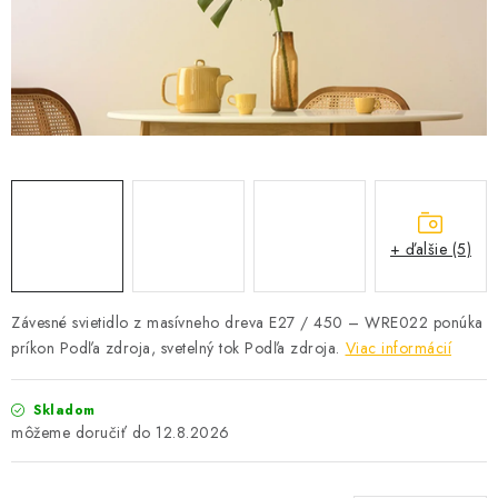
SOLÁRNE SYSTÉMY
SEZÓNNE VÝPREDAJE POĽNOPOTREBY
DOM A ZÁHRADA
OBCHODNÉ PODMIENKY
KONTAKTY
+ ďalšie (5)
O NÁS - MEGALED & JANTON ZÁKAMENNÉ
Závesné svietidlo z masívneho dreva E27 / 450 – WRE022 ponúka
príkon Podľa zdroja, svetelný tok Podľa zdroja.
Viac informácií
Reklamácie a formulár na odstúpenie od zmluvy
Obchodné podmienky
Podmienky ochrany osobných údajov
Skladom
O nás - MEGALED & JANTON Zákamenné
12.8.2026
Zľavy pre profíkov
Hodnotenie obchodu
Moja objednávka