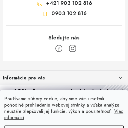
+421 903 102 816
0903 102 816
Z
á
Informácie pre vás
p
ä
Reklamácie a formulár na odstúpenie od zmluvy
10% zľava
na prvú objednávku
Prijímame online platby
t
Používame súbory cookie, aby sme vám umožnili
Obchodné podmienky
Prihláste sa a
získajte
zľavu aj praktické tipy,
vďaka ktorým
i
pohodlné prehliadanie webovej stránky a vďaka analýze
budete svietiť lepšie a platiť menej.
Blog
e
Podmienky ochrany osobných údajov
neustále zlepšovali jej funkcie, výkon a použiteľnosť.
Viac
informácií
PIR vs. mikrovlnný senzor: ktorý je lepší a kedy ho použiť? +
O nás - MEGALED & JANTON Zákamenné
Vernostný program PROfi zľava
vysvetlenie daylight senzoru