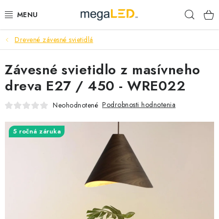
Prejsť
Hľad
na
obsah
Drevené závesné svietidlá
PRIEMYSEL
Závesné svietidlo z masívneho
SVIETIDLÁ
dreva E27 / 450 - WRE022
ŽIAROVKY A TRUBICE
Podrobnosti hodnotenia
Neohodnotené
PRACOVNÉ SVIETIDLÁ
5 ročná záruka
ELEKTROMATERIÁL
VENTILÁTORY
SAMSUNG SVIETIDLÁ