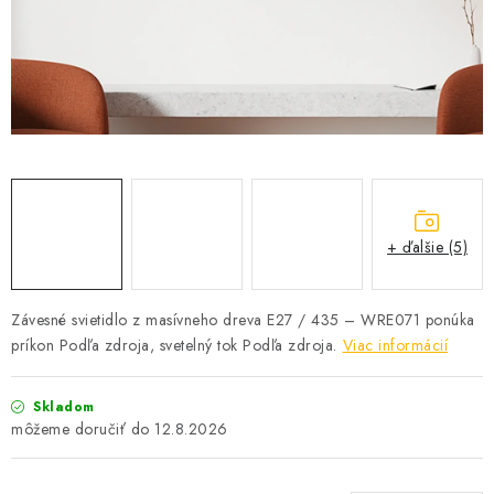
SOLÁRNE SYSTÉMY
SEZÓNNE VÝPREDAJE POĽNOPOTREBY
DOM A ZÁHRADA
OBCHODNÉ PODMIENKY
KONTAKTY
+ ďalšie (5)
O NÁS - MEGALED & JANTON ZÁKAMENNÉ
Závesné svietidlo z masívneho dreva E27 / 435 – WRE071 ponúka
príkon Podľa zdroja, svetelný tok Podľa zdroja.
Viac informácií
Reklamácie a formulár na odstúpenie od zmluvy
Obchodné podmienky
Podmienky ochrany osobných údajov
Skladom
O nás - MEGALED & JANTON Zákamenné
12.8.2026
Zľavy pre profíkov
Hodnotenie obchodu
Moja objednávka