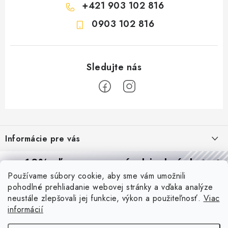
+421 903 102 816
0903 102 816
Z
á
Informácie pre vás
p
ä
Reklamácie a formulár na odstúpenie od zmluvy
10% zľava
na prvú objednávku
Prijímame online platby
t
Používame súbory cookie, aby sme vám umožnili
Obchodné podmienky
Prihláste sa a
získajte
zľavu aj praktické tipy,
vďaka ktorým
i
pohodlné prehliadanie webovej stránky a vďaka analýze
budete svietiť lepšie a platiť menej.
Blog
e
Podmienky ochrany osobných údajov
neustále zlepšovali jej funkcie, výkon a použiteľnosť.
Viac
informácií
PIR vs. mikrovlnný senzor: ktorý je lepší a kedy ho použiť? +
O nás - MEGALED & JANTON Zákamenné
Vernostný program PROfi zľava
vysvetlenie daylight senzoru