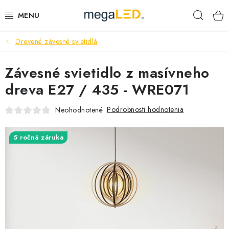
Prejsť
Hľad
na
obsah
Drevené závesné svietidlá
PRIEMYSEL
Závesné svietidlo z masívneho
SVIETIDLÁ
dreva E27 / 435 - WRE071
ŽIAROVKY A TRUBICE
Podrobnosti hodnotenia
Neohodnotené
PRACOVNÉ SVIETIDLÁ
5 ročná záruka
ELEKTROMATERIÁL
VENTILÁTORY
SAMSUNG SVIETIDLÁ