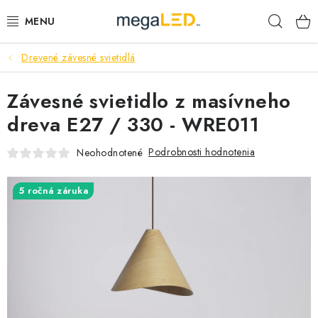
Prejsť
Hľad
na
obsah
Drevené závesné svietidlá
PRIEMYSEL
Závesné svietidlo z masívneho
SVIETIDLÁ
dreva E27 / 330 - WRE011
ŽIAROVKY A TRUBICE
Podrobnosti hodnotenia
Neohodnotené
PRACOVNÉ SVIETIDLÁ
5 ročná záruka
ELEKTROMATERIÁL
VENTILÁTORY
SAMSUNG SVIETIDLÁ