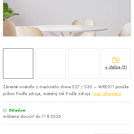
SOLÁRNE SYSTÉMY
SEZÓNNE VÝPREDAJE POĽNOPOTREBY
DOM A ZÁHRADA
OBCHODNÉ PODMIENKY
KONTAKTY
+ ďalšie (5)
O NÁS - MEGALED & JANTON ZÁKAMENNÉ
Závesné svietidlo z masívneho dreva E27 / 330 – WRE011 ponúka
príkon Podľa zdroja, svetelný tok Podľa zdroja.
Viac informácií
Reklamácie a formulár na odstúpenie od zmluvy
Obchodné podmienky
Podmienky ochrany osobných údajov
Skladom
O nás - MEGALED & JANTON Zákamenné
11.8.2026
Zľavy pre profíkov
Hodnotenie obchodu
Moja objednávka