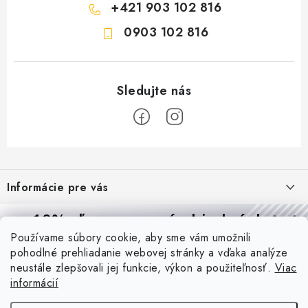
+421 903 102 816
0903 102 816
Z
á
Informácie pre vás
p
ä
Reklamácie a formulár na odstúpenie od zmluvy
10% zľava
na prvú objednávku
Prijímame online platby
t
Používame súbory cookie, aby sme vám umožnili
Obchodné podmienky
Prihláste sa a
získajte
zľavu aj praktické tipy,
vďaka ktorým
i
pohodlné prehliadanie webovej stránky a vďaka analýze
budete svietiť lepšie a platiť menej.
Blog
e
Podmienky ochrany osobných údajov
neustále zlepšovali jej funkcie, výkon a použiteľnosť.
Viac
informácií
PIR vs. mikrovlnný senzor: ktorý je lepší a kedy ho použiť? +
O nás - MEGALED & JANTON Zákamenné
Vernostný program PROfi zľava
vysvetlenie daylight senzoru