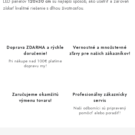
LED panelov
120×30 cm
sú najlepší spôsob, ako ušetriť a zároveň
získať kvalitné riešenie s dlhou životnosťou.
Doprava ZDARMA a rýchle
Vernostné a množstevné
doručenie!
zľavy pre našich zákazníkov!
Pri nákupe nad 100€ platíme
dopravu my!
Zaručujeme okamžitú
Profesionálny zákaznícky
výmenu tovaru!
servis
Naši odborníci sú pripravený
pomôcť alebo poradiť!