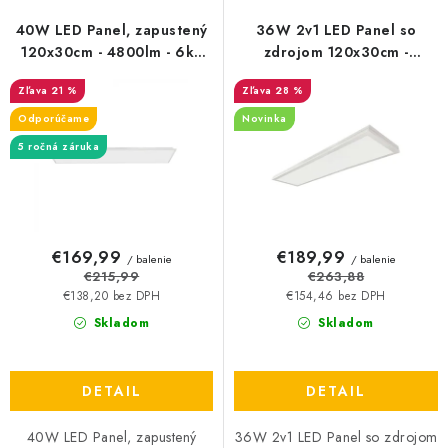
p
i
r
e
40W LED Panel, zapustený
36W 2v1 LED Panel so
o
p
120x30cm - 4800lm - 6ks
zdrojom 120x30cm -
balenie
4400lm - 6ks balenie
d
r
21 %
28 %
u
o
Odporúčame
Novinka
k
d
5 ročná záruka
t
u
o
k
v
t
o
€169,99
€189,99
/ balenie
/ balenie
v
€215,99
€263,88
€138,20 bez DPH
€154,46 bez DPH
Skladom
Skladom
DETAIL
DETAIL
40W LED Panel, zapustený
36W 2v1 LED Panel so zdrojom