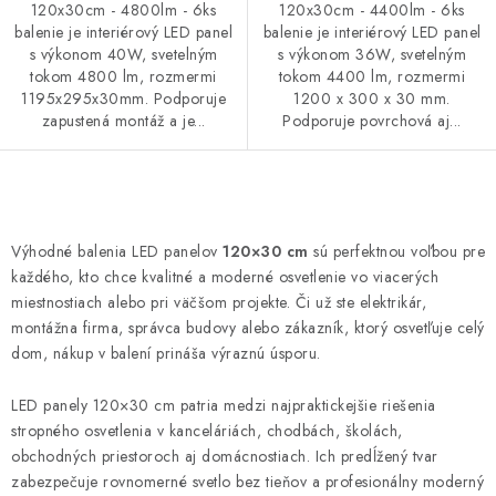
120x30cm - 4800lm - 6ks
120x30cm - 4400lm - 6ks
balenie je interiérový LED panel
balenie je interiérový LED panel
s výkonom 40W, svetelným
s výkonom 36W, svetelným
tokom 4800 lm, rozmermi
tokom 4400 lm, rozmermi
1195x295x30mm. Podporuje
1200 x 300 x 30 mm.
zapustená montáž a je...
Podporuje povrchová aj...
O
v
Výhodné balenia LED panelov
120×30 cm
sú perfektnou voľbou pre
l
každého, kto chce kvalitné a moderné osvetlenie vo viacerých
á
miestnostiach alebo pri väčšom projekte. Či už ste elektrikár,
d
montážna firma, správca budovy alebo zákazník, ktorý osvetľuje celý
dom, nákup v balení prináša výraznú úsporu.
a
c
LED panely 120×30 cm patria medzi najpraktickejšie riešenia
i
stropného osvetlenia v kanceláriách, chodbách, školách,
e
obchodných priestoroch aj domácnostiach. Ich predĺžený tvar
p
zabezpečuje rovnomerné svetlo bez tieňov a profesionálny moderný