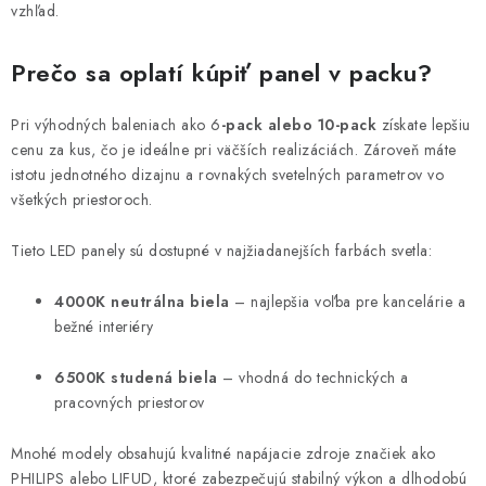
r
vzhľad.
v
k
Prečo sa oplatí kúpiť panel v packu?
y
v
Pri výhodných baleniach ako 6
-pack alebo 10-pack
získate lepšiu
ý
cenu za kus, čo je ideálne pri väčších realizáciách. Zároveň máte
p
istotu jednotného dizajnu a rovnakých svetelných parametrov vo
i
všetkých priestoroch.
s
Tieto LED panely sú dostupné v najžiadanejších farbách svetla:
u
4000K neutrálna biela
– najlepšia voľba pre kancelárie a
bežné interiéry
6500K studená biela
– vhodná do technických a
pracovných priestorov
Mnohé modely obsahujú kvalitné napájacie zdroje značiek ako
PHILIPS alebo LIFUD, ktoré zabezpečujú stabilný výkon a dlhodobú