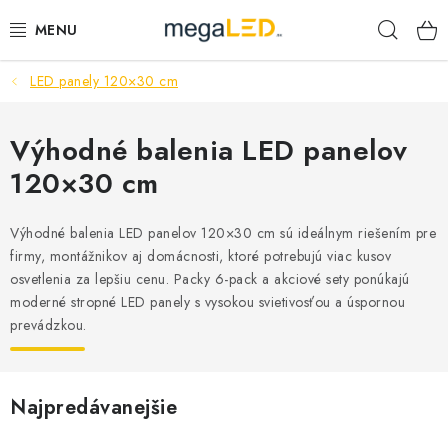
Prejsť
Hľad
na
obsah
LED panely 120×30 cm
PRIEMYSEL
SVIETIDLÁ
Výhodné balenia LED panelov
120×30 cm
ŽIAROVKY A TRUBICE
Výhodné balenia LED panelov 120×30 cm sú ideálnym riešením pre
PRACOVNÉ SVIETIDLÁ
firmy, montážnikov aj domácnosti, ktoré potrebujú viac kusov
osvetlenia za lepšiu cenu. Packy 6-pack a akciové sety ponúkajú
ELEKTROMATERIÁL
moderné stropné LED panely s vysokou svietivosťou a úspornou
prevádzkou.
VENTILÁTORY
SAMSUNG SVIETIDLÁ
Najpredávanejšie