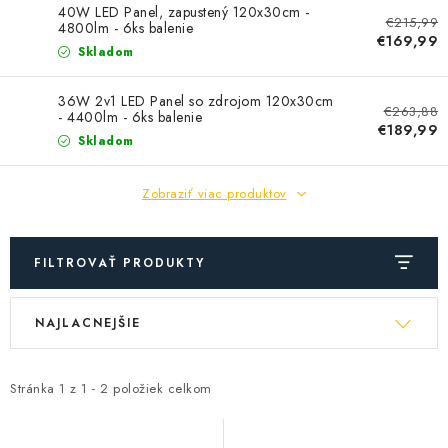
SOLÁRNE SYSTÉMY
40W LED Panel, zapustený 120x30cm -
€215,99
4800lm - 6ks balenie
€169,99
SEZÓNNE VÝPREDAJE POĽNOPOTREBY
Skladom
36W 2v1 LED Panel so zdrojom 120x30cm
DOM A ZÁHRADA
€263,88
- 4400lm - 6ks balenie
€189,99
Skladom
OBCHODNÉ PODMIENKY
Zobraziť viac produktov
KONTAKTY
O NÁS - MEGALED & JANTON ZÁKAMENNÉ
FILTROVAŤ PRODUKTY
V
R
Reklamácie a formulár na odstúpenie od zmluvy
NAJLACNEJŠIE
ý
a
Obchodné podmienky
Podmienky ochrany osobných údajov
p
d
O nás - MEGALED & JANTON Zákamenné
i
e
Stránka
1
z
1
-
2
položiek celkom
Zľavy pre profíkov
Hodnotenie obchodu
Moja objednávka
s
n