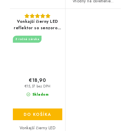
vhodný na osvetlenie...
Vonkajší čierny LED
reflektor so senzorom
20W / 4000K -
3 ročná záruka
LF7022S
€18,90
€15,37 bez DPH
Skladom
DO KOŠÍKA
Vonkajší čierny LED