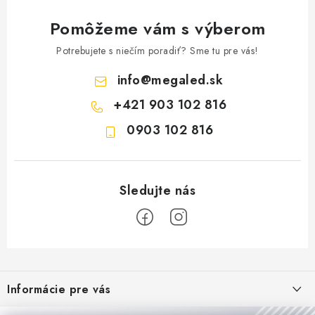
Pomôžeme vám s výberom
Potrebujete s niečím poradiť? Sme tu pre vás!
info
@
megaled.sk
+421 903 102 816
0903 102 816
Z
á
Informácie pre vás
p