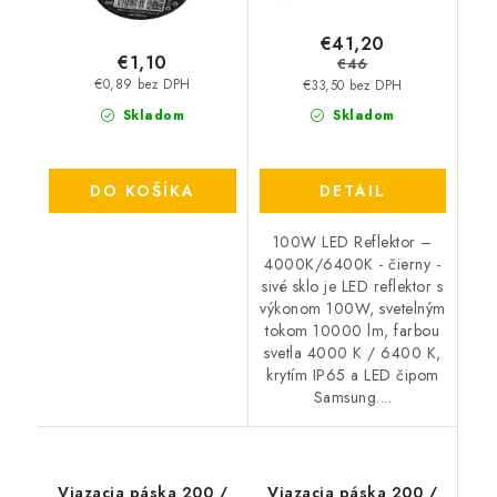
€41,20
€1,10
€46
€0,89 bez DPH
€33,50 bez DPH
Skladom
Skladom
DO KOŠÍKA
DETAIL
100W LED Reflektor –
4000K/6400K - čierny -
sivé sklo je LED reflektor s
výkonom 100W, svetelným
tokom 10000 lm, farbou
svetla 4000 K / 6400 K,
krytím IP65 a LED čipom
Samsung....
Viazacia páska 200 /
Viazacia páska 200 /