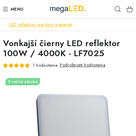
Prejsť
Hľad
na
obsah
LED reflektory pre dom a exteriér
PRIEMYSEL
Vonkajší čierny LED reflektor
SVIETIDLÁ
100W / 4000K - LF7025
ŽIAROVKY A TRUBICE
Podrobnosti hodnotenia
1 hodnotenie
PRACOVNÉ SVIETIDLÁ
3 ročná záruka
ELEKTROMATERIÁL
VENTILÁTORY
SAMSUNG SVIETIDLÁ