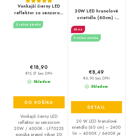
Vonkajší čierny LED
20W LED hranolové
reflektor so senzorom
svietidlo (60cm) -
20W / 4000K -
2400m - 4000K /
3 ročná záruka
LF7022S
Akcia
6400K
3 ročná záruka
€18,90
€8,49
€15,37 bez DPH
€6,90 bez DPH
Skladom
Skladom
DO KOŠÍKA
DETAIL
Vonkajší čierny LED
20 W LED hranolové
reflektor so senzorom
svietidlo (60 cm) – 2400
20W / 4000K - LF7022S
lm – 4000K / 6400K je
ponúka presný výkon 20