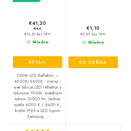
€41,20
€1,10
€46
€33,50 bez DPH
€0,89 bez DPH
Skladom
Skladom
DETAIL
DO KOŠÍKA
100W LED Reflektor –
4000K/6400K - čierny -
sivé sklo je LED reflektor s
výkonom 100W, svetelným
tokom 10000 lm, farbou
svetla 4000 K / 6400 K,
krytím IP65 a LED čipom
Samsung....