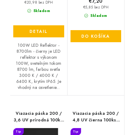
€7,20
€20,98 bez DPH
€5,85 bez DPH
Skladom
Skladom
DETAIL
DO KOŠÍKA
100W LED Reflektor -
8700lm - čierny je LED
reflektor s výkonom
100W, svetelným tokom
8700 lm, farbou svetla
3000 K / 4000 K /
6400 K, krytím IP65. Je
vhodný na osvetlenie...
Viazacia páska 200 /
Viazacia páska 200 /
3,6 UV prírodná 100ks-
4,8 UV čierna 100ks -
T3200UV
T4201UV
Tip
Tip