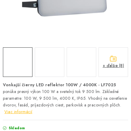
SOLÁRNE SYSTÉMY
SEZÓNNE VÝPREDAJE POĽNOPOTREBY
DOM A ZÁHRADA
OBCHODNÉ PODMIENKY
KONTAKTY
+ ďalšie (8)
O NÁS - MEGALED & JANTON ZÁKAMENNÉ
Vonkajší čierny LED reflektor 100W / 4000K - LF7025
ponúka presný výkon 100 W a svetelný tok 9 500 lm. Základné
Reklamácie a formulár na odstúpenie od zmluvy
parametre: 100 W, 9 500 lm, 4000 K, IP65. Vhodný na osvetlenie
Obchodné podmienky
Podmienky ochrany osobných údajov
dvorov, fasád, príjazdových ciest, parkovísk a pracovných plôch.
O nás - MEGALED & JANTON Zákamenné
Viac informácií
Zľavy pre profíkov
Hodnotenie obchodu
Moja objednávka
Skladom