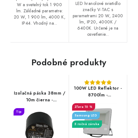
LED hranolové svietidlo
W a svetelný tok 1 900
značky V-TAC s
lm. Základné parametre:
parametrami 20 W, 2400
20 W, 1 900 lm, 4000 K,
lm, IP20, 4000K /
IP44. Vhodný na...
6400K. Určené je na
osvetlenie...
Podobné produkty
100W LED Reflektor -
Izolačná páska 38mm /
8700lm -
10m čierna -
4000K/6400K - čierny
TP3810/BK
10 %
- sivé sklo
Tip
Samsung LED
5 ročná záruka