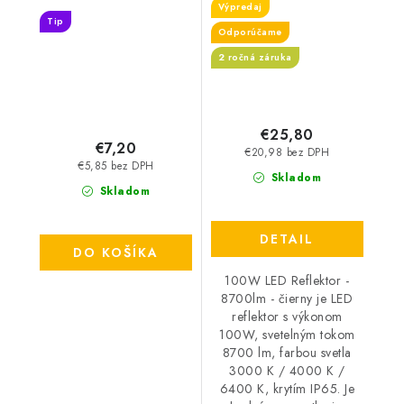
Výpredaj
Tip
Odporúčame
2 ročná záruka
€25,80
€7,20
€20,98 bez DPH
€5,85 bez DPH
Skladom
Skladom
DETAIL
DO KOŠÍKA
100W LED Reflektor -
8700lm - čierny je LED
reflektor s výkonom
100W, svetelným tokom
8700 lm, farbou svetla
3000 K / 4000 K /
6400 K, krytím IP65. Je