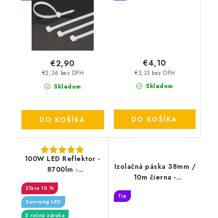
€4,10
€2,90
€3,33 bez DPH
€2,36 bez DPH
Skladom
Skladom
DO KOŠÍKA
DO KOŠÍKA
100W LED Reflektor -
Izolačná páska 38mm /
8700lm -
10m čierna -
4000K/6400K - čierny
TP3810/BK
10 %
- sivé sklo
Tip
Samsung LED
5 ročná záruka