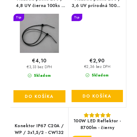
4,8 UV čierna 100ks -
3,6 UV prírodná 100ks-
T4201UV
T3200UV
Tip
Tip
€2,90
€4,10
€2,36 bez DPH
€3,33 bez DPH
Skladom
Skladom
DO KOŠÍKA
DO KOŠÍKA
100W LED Reflektor -
Konektor IP67 C20A /
8700lm - čierny
WP / 3x1,5/2 - CW132