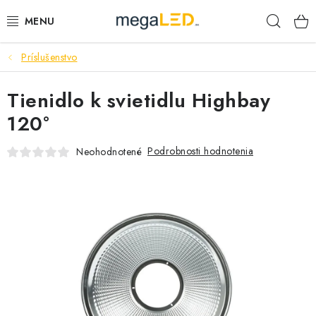
Prejsť
Hľad
na
obsah
Príslušenstvo
PRIEMYSEL
Tienidlo k svietidlu Highbay
SVIETIDLÁ
120°
ŽIAROVKY A TRUBICE
Podrobnosti hodnotenia
Neohodnotené
PRACOVNÉ SVIETIDLÁ
ELEKTROMATERIÁL
VENTILÁTORY
SAMSUNG SVIETIDLÁ