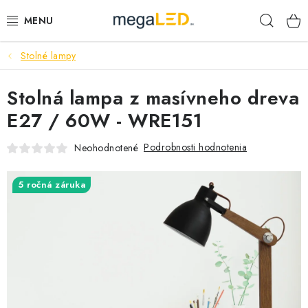
Prejsť
Hľad
na
obsah
Stolné lampy
PRIEMYSEL
Stolná lampa z masívneho dreva
SVIETIDLÁ
E27 / 60W - WRE151
ŽIAROVKY A TRUBICE
Podrobnosti hodnotenia
Neohodnotené
PRACOVNÉ SVIETIDLÁ
5 ročná záruka
ELEKTROMATERIÁL
VENTILÁTORY
SAMSUNG SVIETIDLÁ