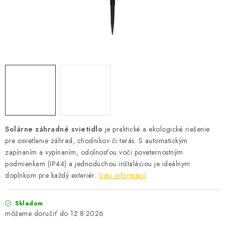
SOLÁRNE SYSTÉMY
SEZÓNNE VÝPREDAJE POĽNOPOTREBY
DOM A ZÁHRADA
OBCHODNÉ PODMIENKY
KONTAKTY
Solárne záhradné svietidlo
je praktické a ekologické riešenie
O NÁS - MEGALED & JANTON ZÁKAMENNÉ
pre osvetlenie záhrad, chodníkov či terás.
S automatickým
zapínaním a vypínaním, odolnosťou voči poveternostným
Reklamácie a formulár na odstúpenie od zmluvy
podmienkam (IP44) a jednoduchou inštaláciou je ideálnym
doplnkom pre každý exteriér.
Obchodné podmienky
Podmienky ochrany osobných údajov
Viac informácií
O nás - MEGALED & JANTON Zákamenné
Skladom
Zľavy pre profíkov
Hodnotenie obchodu
Moja objednávka
12.8.2026