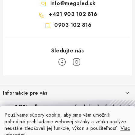
info
@
megaled.sk
+421 903 102 816
0903 102 816
Z
á
Informácie pre vás
p
ä
Reklamácie a formulár na odstúpenie od zmluvy
10% zľava
na prvú objednávku
Prijímame online platby
t
Používame súbory cookie, aby sme vám umožnili
Obchodné podmienky
Prihláste sa a
získajte
zľavu aj praktické tipy,
vďaka ktorým
i
pohodlné prehliadanie webovej stránky a vďaka analýze
budete svietiť lepšie a platiť menej.
Blog
e
Podmienky ochrany osobných údajov
neustále zlepšovali jej funkcie, výkon a použiteľnosť.
Viac
informácií