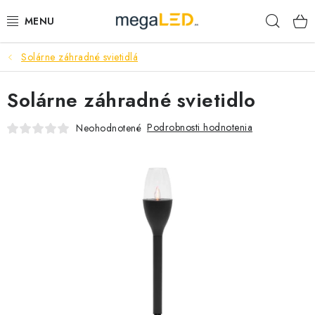
Prejsť
Hľad
na
obsah
Solárne záhradné svietidlá
PRIEMYSEL
Solárne záhradné svietidlo
SVIETIDLÁ
Podrobnosti hodnotenia
Neohodnotené
ŽIAROVKY A TRUBICE
PRACOVNÉ SVIETIDLÁ
ELEKTROMATERIÁL
VENTILÁTORY
SAMSUNG SVIETIDLÁ