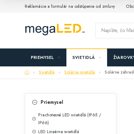
Prejsť
Reklamácie a formulár na odstúpenie od zmluvy
Obc
na
obsah
PRIEMYSEL
SVIETIDLÁ
ŽIAROVK
Domov
Svietidlá
Solárne svietidlá
Solárne záhradn
B
K
Preskočiť
Priemysel
kategórie
a
o
t
Prachotesné LED svietidlá (IP65 /
č
IP66)
e
n
LED Lineárne svietidlá