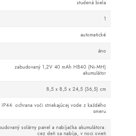
studená biela
1
automatické
áno
zabudovaný 1,2V 40 mAh HB40 (Ni-MH)
akumulátor
8,5 x 8,5 x 24,5 (36,5) cm
IP44: ochrana voči striekajúcej vode z každého
smeru
budovaný solárny panel a nabíjačka akumulátora:
cez deň sa nabíja, v noci svieti