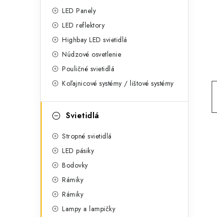
g
ý
LED Panely
ó
LED reflektory
p
r
Highbay LED svietidlá
a
i
Núdzové osvetlenie
e
n
Pouličné svietidlá
Koľajnicové systémy / lištové systémy
e
l
Svietidlá
Stropné svietidlá
LED pásiky
Bodovky
Rámiky
Rámiky
Lampy a lampičky