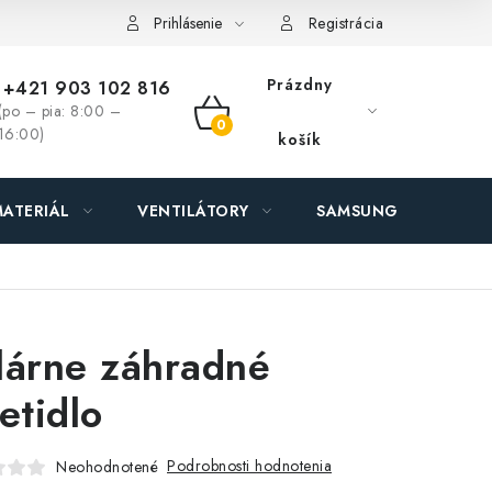
ás - MEGALED & JANTON Zákamenné
Zľavy pre profíkov
Hod
Prihlásenie
Registrácia
Prázdny
+421 903 102 816
(po – pia: 8:00 –
NÁKUPNÝ
16:00)
košík
KOŠÍK
ATERIÁL
VENTILÁTORY
SAMSUNG SVIETIDLÁ
lárne záhradné
etidlo
Podrobnosti hodnotenia
Neohodnotené