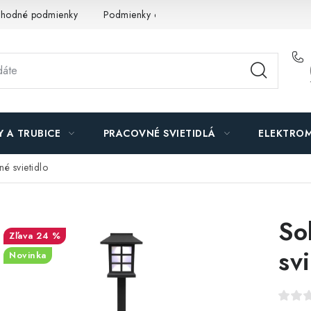
hodné podmienky
Podmienky ochrany osobných údajov
O n
Y A TRUBICE
PRACOVNÉ SVIETIDLÁ
ELEKTROM
é svietidlo
So
24 %
svi
Novinka