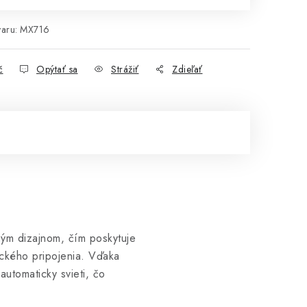
aru:
MX716
č
Opýtať sa
Strážiť
Zdieľať
ým dizajnom, čím poskytuje
ického pripojenia.
Vďaka
utomaticky svieti, čo