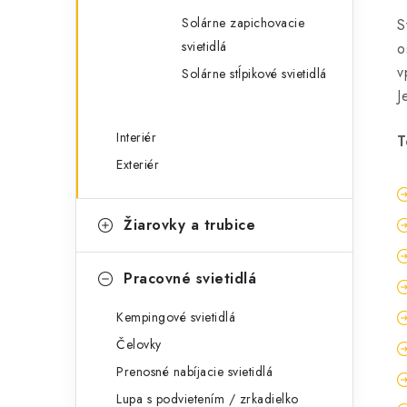
Solárne zapichovacie
S
svietidlá
o
v
Solárne stĺpikové svietidlá
J
Interiér
T
Exteriér
Žiarovky a trubice
Pracovné svietidlá
Kempingové svietidlá
Čelovky
Prenosné nabíjacie svietidlá
Lupa s podvietením / zrkadielko