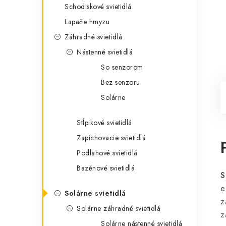
Schodiskové svietidlá
Lapače hmyzu
Záhradné svietidlá
Nástenné svietidlá
So senzorom
Bez senzoru
Solárne
Stĺpikové svietidlá
Zapichovacie svietidlá
Podlahové svietidlá
Bazénové svietidlá
S
e
Solárne svietidlá
z
Solárne záhradné svietidlá
z
Solárne nástenné svietidlá