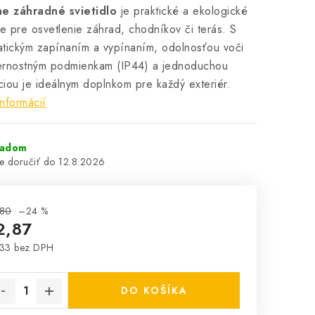
ne záhradné svietidlo
je praktické a ekologické
ie pre osvetlenie záhrad, chodníkov či terás.
S
tickým zapínaním a vypínaním, odolnosťou voči
ernostným podmienkam (IP44) a jednoduchou
áciou je ideálnym doplnkom pre každý exteriér.
informácií
ladom
12.8.2026
,80
–24 %
2,87
33 bez DPH
notková cena:
DO KOŠÍKA