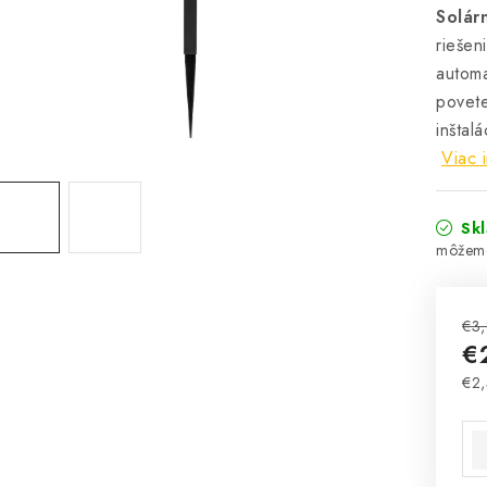
Solár
riešen
automa
povet
inštal
Viac 
Sk
€3
€
€2,
Jed