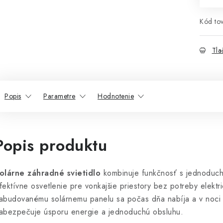
Kód tov
Tla
Popis
Parametre
Hodnotenie
Popis produktu
olárne záhradné svietidlo
kombinuje funkčnosť s jednoduch
fektívne osvetlenie pre vonkajšie priestory bez potreby elektr
abudovanému solárnemu panelu sa počas dňa nabíja a v noci a
abezpečuje úsporu energie a jednoduchú obsluhu.