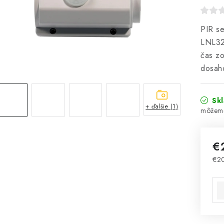
PIR se
LNL324
čas zo
dosah
Sk
+ ďalšie (1)
€
€2
Jed