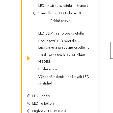
g
ý
LED lineárne svietidlá – hranaté
ó
Svietidlá na LED trubice T8
p
r
Príslušenstvo
a
i
LED SLIM hranolové svietidlá
e
n
Podlinkové LED svietidlá –
e
kuchynské a pracovné osvetlenie
l
Príslušenstvo k svietidlám
NEDES
Príslušenstvo
Výhodné balenia lineárnych LED
svietidiel
LED Panely
LED reflektory
Highbay LED svietidlá