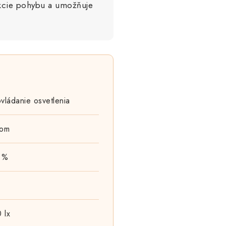
ekcie pohybu a umožňuje
vládanie osvetlenia
com
 %
 lx