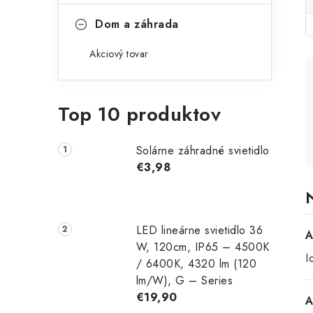
Dom a záhrada
Akciový tovar
Top 10 produktov
Solárne záhradné svietidlo
€3,98
LED lineárne svietidlo 36
A
W, 120cm, IP65 – 4500K
I
/ 6400K, 4320 lm (120
lm/W), G – Series
€19,90
A