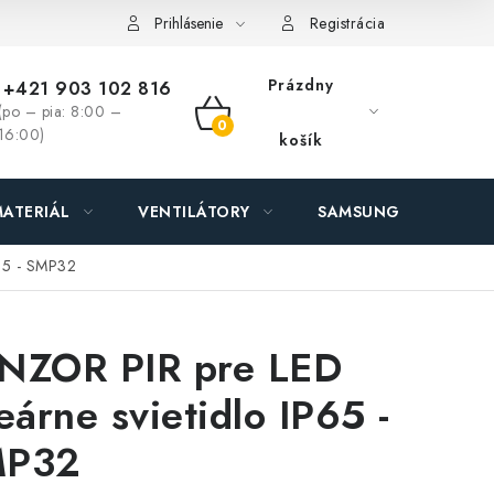
ás - MEGALED & JANTON Zákamenné
Zľavy pre profíkov
Hod
Prihlásenie
Registrácia
Prázdny
+421 903 102 816
(po – pia: 8:00 –
NÁKUPNÝ
16:00)
košík
KOŠÍK
ATERIÁL
VENTILÁTORY
SAMSUNG SVIETIDLÁ
P65 - SMP32
NZOR PIR pre LED
neárne svietidlo IP65 -
MP32