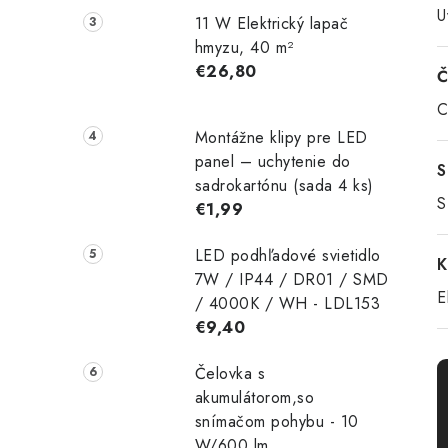
U
11 W Elektrický lapač
hmyzu, 40 m²
€26,80
Č
C
Montážne klipy pre LED
panel – uchytenie do
S
sadrokartónu (sada 4 ks)
S
€1,99
LED podhľadové svietidlo
K
7W / IP44 / DR01 / SMD
E
/ 4000K / WH - LDL153
€9,40
Čelovka s
akumulátorom,so
snímačom pohybu - 10
W/600 lm