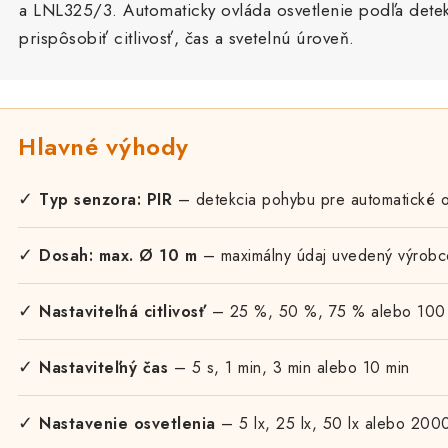
a LNL325/3. Automaticky ovláda osvetlenie podľa det
prispôsobiť citlivosť, čas a svetelnú úroveň.
Hlavné výhody
✓
Typ senzora: PIR
– detekcia pohybu pre automatické o
✓
Dosah: max. Ø 10 m
– maximálny údaj uvedený výrob
✓
Nastaviteľná citlivosť
– 25 %, 50 %, 75 % alebo 100
✓
Nastaviteľný čas
– 5 s, 1 min, 3 min alebo 10 min
✓
Nastavenie osvetlenia
– 5 lx, 25 lx, 50 lx alebo 2000