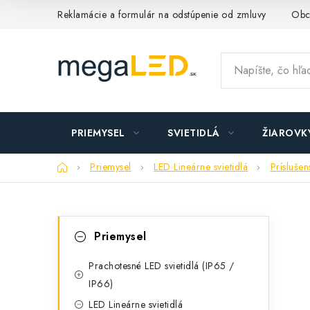
Prejsť
Reklamácie a formulár na odstúpenie od zmluvy
Obc
na
obsah
PRIEMYSEL
SVIETIDLÁ
ŽIAROVK
Domov
Priemysel
LED Lineárne svietidlá
Prísluše
B
K
Preskočiť
Priemysel
kategórie
a
o
t
Prachotesné LED svietidlá (IP65 /
č
IP66)
e
n
LED Lineárne svietidlá