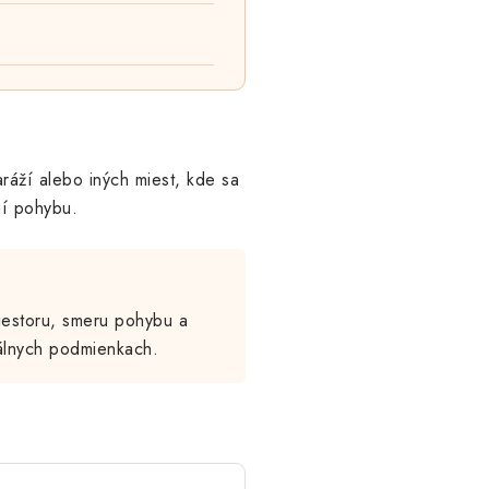
ráží alebo iných miest, kde sa
ní pohybu.
riestoru, smeru pohybu a
eálnych podmienkach.