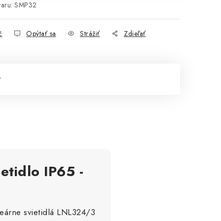
aru:
SMP32
č
Opýtať sa
Strážiť
Zdieľať
etidlo IP65 -
eárne svietidlá LNL324/3