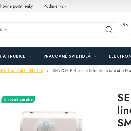
hodné podmienky
Podmienky ochrany osobných údajov
O n
Y A TRUBICE
PRACOVNÉ SVIETIDLÁ
ELEKTROM
nstvo k svietidlám NEDES
SENZOR PIR pre LED lineárne svietidlo I
SE
5 ročná záruka
li
S