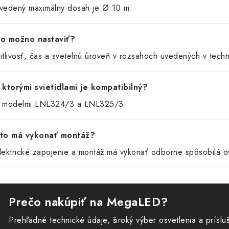
vedený maximálny dosah je Ø 10 m.
o možno nastaviť?
itlivosť, čas a svetelnú úroveň v rozsahoch uvedených v tech
 ktorými svietidlami je kompatibilný?
 modelmi LNL324/3 a LNL325/3.
to má vykonať montáž?
lektrické zapojenie a montáž má vykonať odborne spôsobilá 
Prečo nakúpiť na MegaLED?
Prehľadné technické údaje, široký výber osvetlenia a príslu