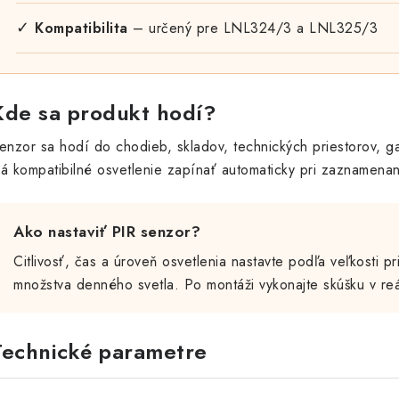
✓
Kompatibilita
– určený pre LNL324/3 a LNL325/3
Kde sa produkt hodí?
enzor sa hodí do chodieb, skladov, technických priestorov, ga
á kompatibilné osvetlenie zapínať automaticky pri zaznamena
Ako nastaviť PIR senzor?
Citlivosť, čas a úroveň osvetlenia nastavte podľa veľkosti p
množstva denného svetla. Po montáži vykonajte skúšku v r
Technické parametre