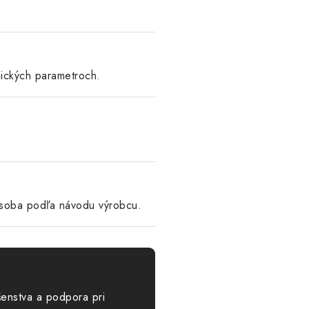
nických parametroch.
osoba podľa návodu výrobcu.
šenstva a podpora pri