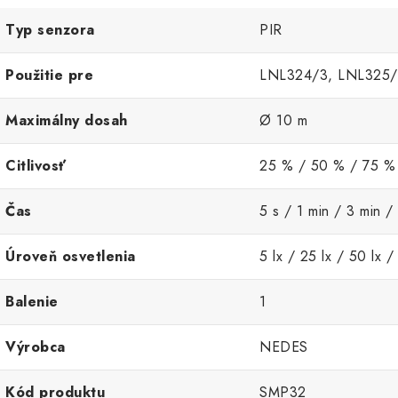
Typ senzora
PIR
Použitie pre
LNL324/3, LNL325/
Maximálny dosah
Ø 10 m
Citlivosť
25 % / 50 % / 75 %
Čas
5 s / 1 min / 3 min /
Úroveň osvetlenia
5 lx / 25 lx / 50 lx 
Balenie
1
Výrobca
NEDES
Kód produktu
SMP32