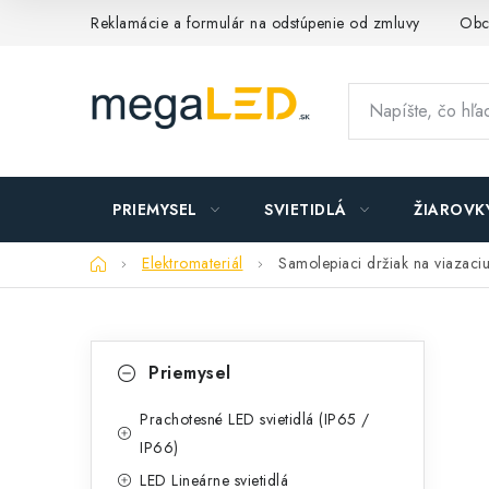
Prejsť
Reklamácie a formulár na odstúpenie od zmluvy
Obc
na
obsah
PRIEMYSEL
SVIETIDLÁ
ŽIAROVK
Domov
Elektromateriál
Samolepiaci držiak na viazac
B
K
Preskočiť
Priemysel
kategórie
a
o
t
Prachotesné LED svietidlá (IP65 /
č
IP66)
e
n
LED Lineárne svietidlá