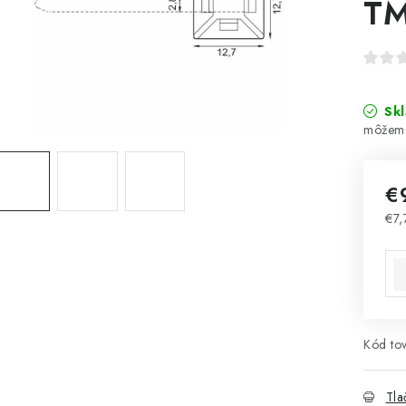
TM
Sk
€
€7,
Jed
Kód tov
Tla