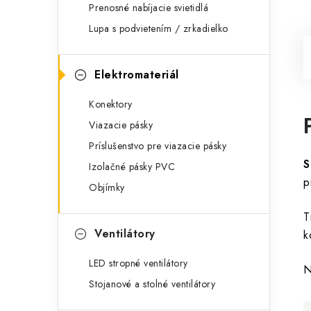
Prenosné nabíjacie svietidlá
Lupa s podvietením / zrkadielko
Elektromateriál
Konektory
Viazacie pásky
Príslušenstvo pre viazacie pásky
S
Izolačné pásky PVC
p
Objímky
T
Ventilátory
k
LED stropné ventilátory
N
Stojanové a stolné ventilátory