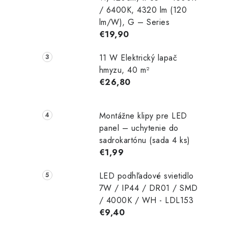
/ 6400K, 4320 lm (120
lm/W), G – Series
€19,90
11 W Elektrický lapač
hmyzu, 40 m²
€26,80
Montážne klipy pre LED
panel – uchytenie do
sadrokartónu (sada 4 ks)
€1,99
LED podhľadové svietidlo
7W / IP44 / DR01 / SMD
/ 4000K / WH - LDL153
€9,40