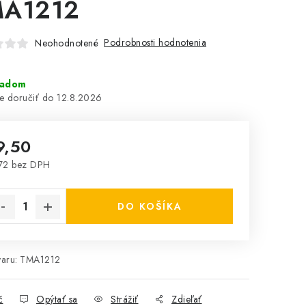
A1212
Podrobnosti hodnotenia
Neohodnotené
ladom
12.8.2026
9,50
72 bez DPH
notková cena:
DO KOŠÍKA
aru:
TMA1212
č
Opýtať sa
Strážiť
Zdieľať