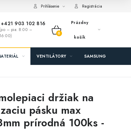
ás - MEGALED & JANTON Zákamenné
Zľavy pre profíkov
Hod
Prihlásenie
Registrácia
Prázdny
+421 903 102 816
(po – pia: 8:00 –
NÁKUPNÝ
16:00)
košík
KOŠÍK
ATERIÁL
VENTILÁTORY
SAMSUNG SVIETIDLÁ
molepiaci držiak na
azaciu pásku max
8mm prírodná 100ks -