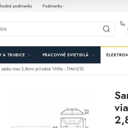
hodné podmienky
Podmienky ochrany osobných údajov
O n
Y A TRUBICE
PRACOVNÉ SVIETIDLÁ
ELEKTROM
iu pásku max 2,8mm prírodná 100ks - TMA1212
Sa
vi
2,