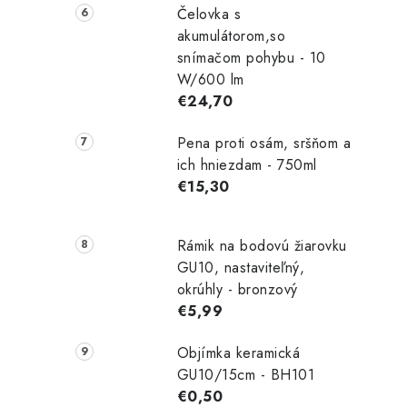
Čelovka s
akumulátorom,so
snímačom pohybu - 10
W/600 lm
€24,70
Pena proti osám, sršňom a
ich hniezdam - 750ml
€15,30
Rámik na bodovú žiarovku
GU10, nastaviteľný,
okrúhly - bronzový
€5,99
Objímka keramická
GU10/15cm - BH101
€0,50