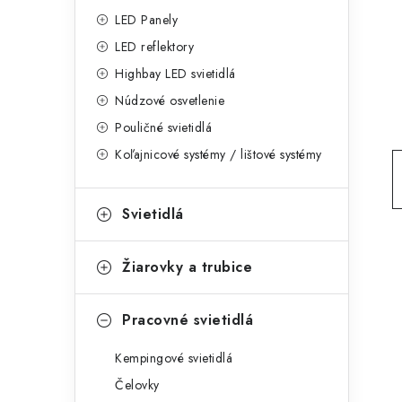
g
ý
LED Panely
ó
LED reflektory
p
r
Highbay LED svietidlá
a
i
Núdzové osvetlenie
e
n
Pouličné svietidlá
Koľajnicové systémy / lištové systémy
e
l
Svietidlá
Žiarovky a trubice
Pracovné svietidlá
Kempingové svietidlá
Čelovky