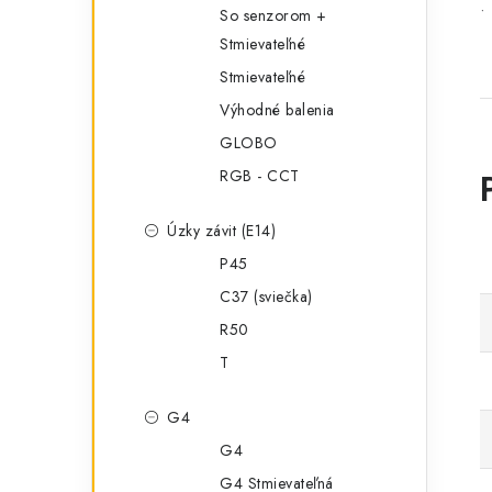
•
So senzorom +
Stmievateľné
Stmievateľné
Výhodné balenia
GLOBO
RGB - CCT
Úzky závit (E14)
P45
C37 (sviečka)
R50
T
G4
G4
G4 Stmievateľná