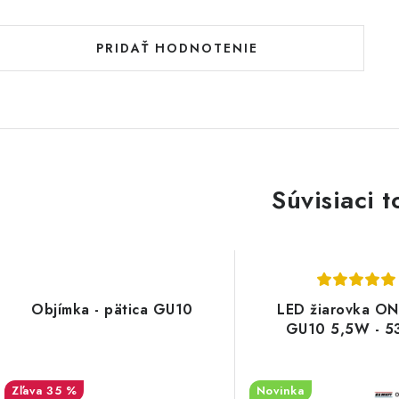
PRIDAŤ HODNOTENIE
Súvisiaci t
Objímka - pätica GU10
LED žiarovka ON
GU10 5,5W - 5
35 %
Novinka