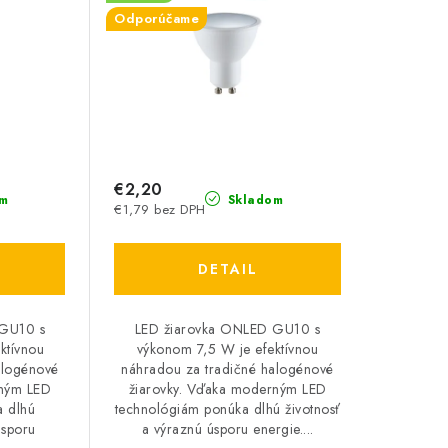
Odporúčame
€2,20
m
Skladom
€1,79 bez DPH
DETAIL
 GU10 s
LED žiarovka ONLED GU10 s
ktívnou
výkonom 7,5 W je efektívnou
alogénové
náhradou za tradičné halogénové
rným LED
žiarovky. Vďaka moderným LED
a dlhú
technológiám ponúka dlhú životnosť
úsporu
a výraznú úsporu energie....