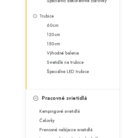
Špeciálno dekoratívne žiarovky
Trubice
60cm
120cm
150cm
Výhodné balenia
Svietidlá na trubice
Špeciálne LED trubice
Pracovné svietidlá
Kempingové svietidlá
Čelovky
Prenosné nabíjacie svietidlá