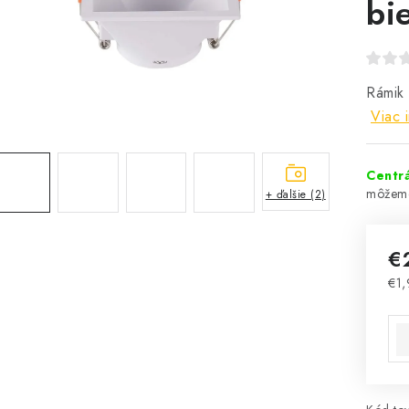
bi
Rámik 
Viac 
Centrá
+ ďalšie (2)
€
€1,
Jed