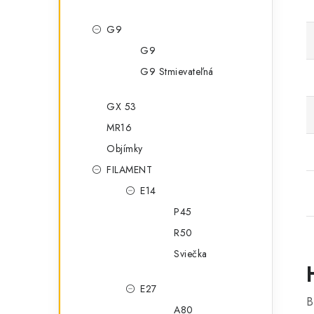
G9
G9
G9 Stmievateľná
GX 53
MR16
Objímky
FILAMENT
E14
P45
R50
Sviečka
E27
B
A80