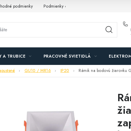
hodné podmienky
Podmienky ochrany osobných údajov
O n
Y A TRUBICE
PRACOVNÉ SVIETIDLÁ
ELEKTROM
apustené
GU10 / MR16
IP20
Rámik na bodovú žiarovku GU
Rá
ži
za