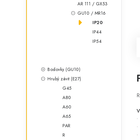
AR 111 / GX53
GU10 / MR16
IP20
IP44
IP54
Bodovky (GU10)
Hrubý závit (E27)
G45
R
A80
A60
V
A65
•
PAR
•
R
•