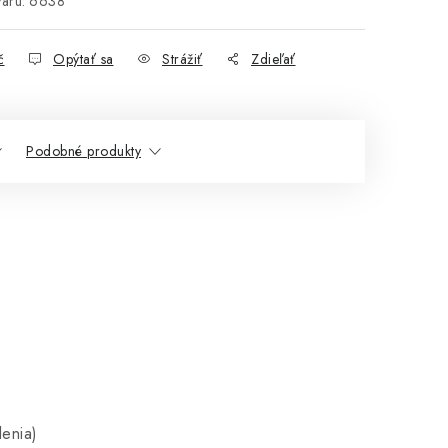
aru:
6638
č
Opýtať sa
Strážiť
Zdieľať
Podobné produkty
lenia)