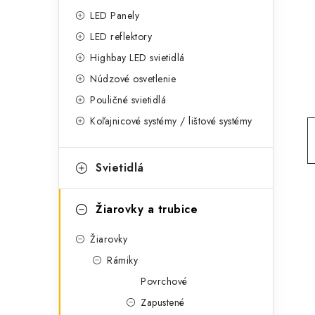
g
ý
LED Panely
ó
LED reflektory
p
r
Highbay LED svietidlá
a
i
Núdzové osvetlenie
e
n
Pouličné svietidlá
Koľajnicové systémy / lištové systémy
e
l
Svietidlá
Žiarovky a trubice
Žiarovky
Rámiky
Povrchové
Zapustené