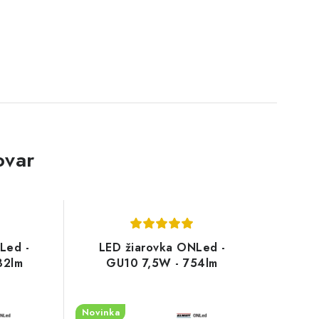
ovar
Led -
LED žiarovka ONLed -
32lm
GU10 7,5W - 754lm
Novinka