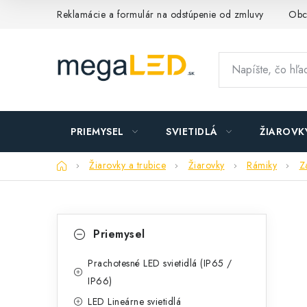
Prejsť
Reklamácie a formulár na odstúpenie od zmluvy
Obc
na
obsah
PRIEMYSEL
SVIETIDLÁ
ŽIAROVK
Domov
Žiarovky a trubice
Žiarovky
Rámiky
Z
B
K
Preskočiť
Priemysel
kategórie
a
o
t
Prachotesné LED svietidlá (IP65 /
č
IP66)
e
n
LED Lineárne svietidlá