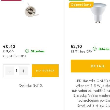
Odporúčame
€0,42
€2,10
Sklado
€0,65
€1,71 bez DPH
Skladom
€0,34 bez DPH
DETAIL
DO KOŠÍKA
LED žiarovka ONLED
Objímka GU10.
výkonom 5,5 W je efe
náhradou za tradičné h
žiarovky. Vďaka mode
technológiám ponúk
životnosť a výraznú 