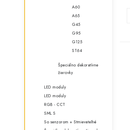
A60
A65
G45
G95
G125
ST64
Špeciálno dekoratívne
žiarovky
LED moduly
LED moduly
RGB - CCT
SML S
So senzorom + Stmievateľné