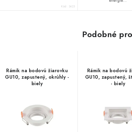
energie....
Kód:
3423
Podobné pro
Rámik na bodovú žiarovku
Rámik na bodovú ž
GU10, zapustený, okrúhly -
GU10, zapustený, š
biely
- biely