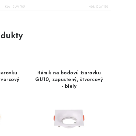
Kód:
ELW-185
Kód:
ELW-188
dukty
iarovku
Rámik na bodovú žiarovku
tvorcový
GU10, zapustený, štvorcový
- biely