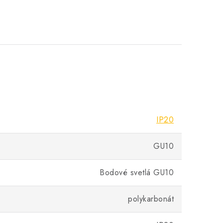
IP20
GU10
Bodové svetlá GU10
polykarbonát