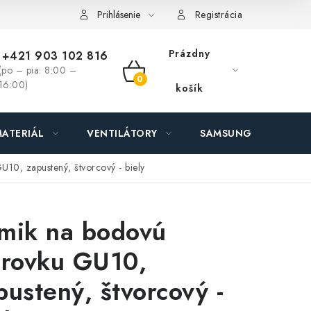
ás - MEGALED & JANTON Zákamenné
Zľavy pre profíkov
Hod
Prihlásenie
Registrácia
Prázdny
+421 903 102 816
(po – pia: 8:00 –
NÁKUPNÝ
16:00)
košík
KOŠÍK
ATERIÁL
VENTILÁTORY
SAMSUNG SVIETIDLÁ
10, zapustený, štvorcový - biely
mik na bodovú
arovku GU10,
pustený, štvorcový -