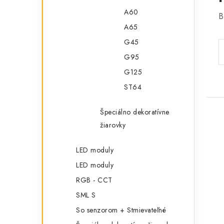
A60
B
A65
G45
G95
G125
ST64
Špeciálno dekoratívne
žiarovky
LED moduly
LED moduly
RGB - CCT
SML S
So senzorom + Stmievateľné