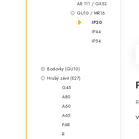
AR 111 / GX53
GU10 / MR16
IP20
IP44
IP54
Bodovky (GU10)
Hrubý závit (E27)
G45
A80
R
A60
A65
V
PAR
•
•
R