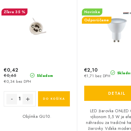
35 %
Novinka
Odporúčame
€0,42
€2,10
Sklado
€0,65
€1,71 bez DPH
Skladom
€0,34 bez DPH
DETAIL
DO KOŠÍKA
LED žiarovka ONLED
Objímka GU10.
výkonom 5,5 W je efe
náhradou za tradičné h
žiarovky. Vďaka mode