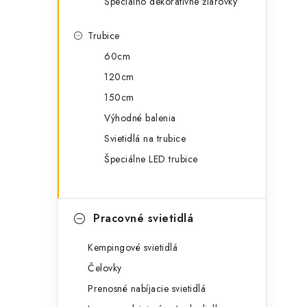
Špeciálno dekoratívne žiarovky
Trubice
60cm
120cm
150cm
Výhodné balenia
Svietidlá na trubice
Špeciálne LED trubice
Pracovné svietidlá
Kempingové svietidlá
Čelovky
Prenosné nabíjacie svietidlá