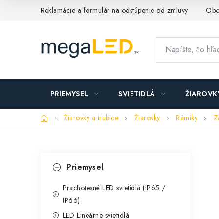
Prejsť
Reklamácie a formulár na odstúpenie od zmluvy
Obc
na
obsah
PRIEMYSEL
SVIETIDLÁ
ŽIAROVK
Domov
Žiarovky a trubice
Žiarovky
Rámiky
Z
B
K
Preskočiť
Priemysel
kategórie
a
o
t
Prachotesné LED svietidlá (IP65 /
č
IP66)
e
n
LED Lineárne svietidlá