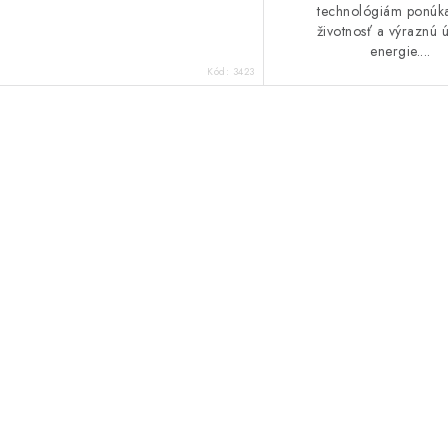
technológiám ponúk
životnosť a výraznú 
energie....
Kód:
3423