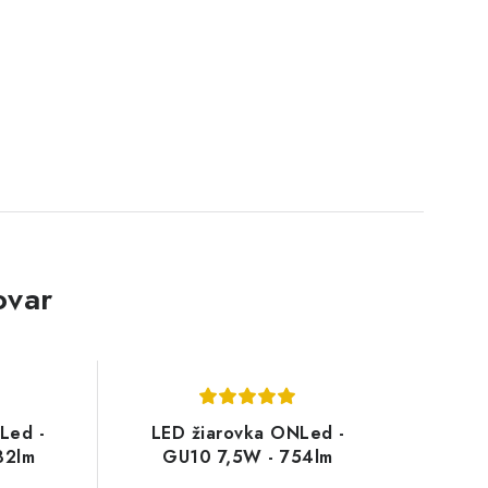
ovar
Led -
LED žiarovka ONLed -
32lm
GU10 7,5W - 754lm