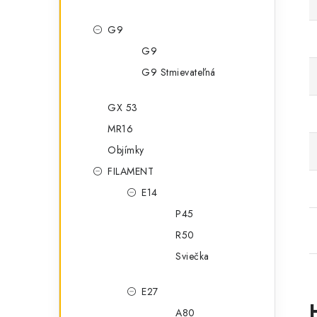
G9
G9
G9 Stmievateľná
GX 53
MR16
Objímky
FILAMENT
E14
P45
R50
Sviečka
E27
A80