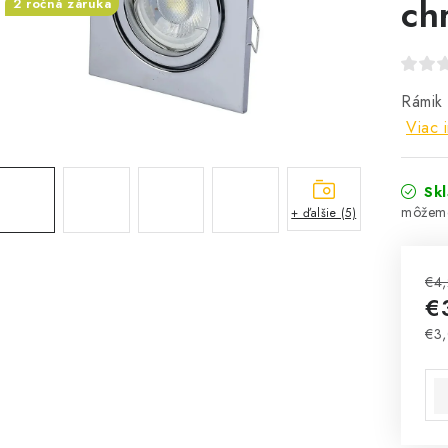
ch
2 ročná záruka
Rámik 
Viac 
Sk
+ ďalšie (5)
€4
€
€3
Jed