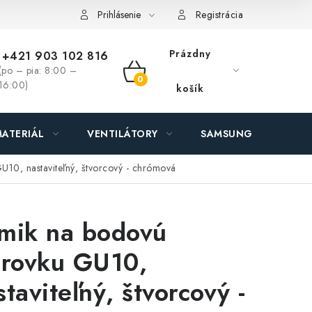
ás - MEGALED & JANTON Zákamenné
Zľavy pre profíkov
Hod
Prihlásenie
Registrácia
Prázdny
+421 903 102 816
(po – pia: 8:00 –
NÁKUPNÝ
16:00)
košík
KOŠÍK
ATERIÁL
VENTILÁTORY
SAMSUNG SVIETIDLÁ
U10, nastaviteľný, štvorcový - chrómová
mik na bodovú
arovku GU10,
staviteľný, štvorcový -