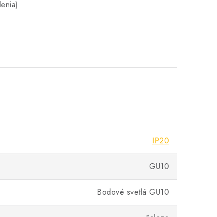
lenia)
IP20
GU10
Bodové svetlá GU10