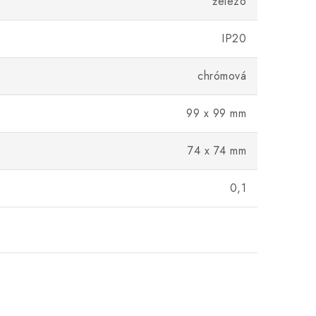
železo
IP20
chrómová
99 x 99 mm
74 x 74 mm
0,1