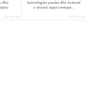
a dlhú
technológiám ponúka dlhú životnosť
úsporu
a výraznú úsporu energie....
Kód:
ELW-185
Kód:
ELW-188