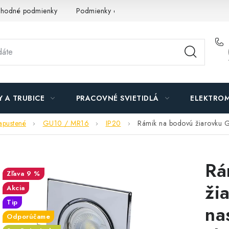
hodné podmienky
Podmienky ochrany osobných údajov
O n
Y A TRUBICE
PRACOVNÉ SVIETIDLÁ
ELEKTROM
apustené
GU10 / MR16
IP20
Rámik na bodovú žiarovku G
Rá
9 %
ži
Akcia
Tip
na
Odporúčame