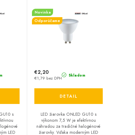
Novinka
Odporúčame
€2,20
m
Skladom
€1,79 bez DPH
DETAIL
 GU10 s
LED žiarovka ONLED GU10 s
ktívnou
výkonom 7,5 W je efektívnou
alogénové
náhradou za tradičné halogénové
rným LED
žiarovky. Vďaka moderným LED