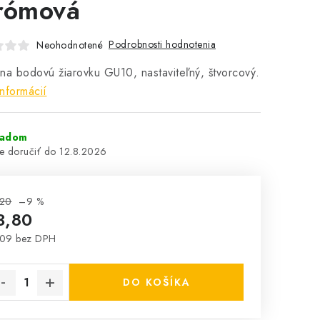
rómová
Podrobnosti hodnotenia
Neohodnotené
na bodovú žiarovku GU10, nastaviteľný, štvorcový.
informácií
ladom
12.8.2026
,20
–9 %
3,80
,09 bez DPH
notková cena:
DO KOŠÍKA