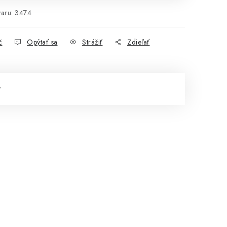
aru:
3474
č
Opýtať sa
Strážiť
Zdieľať