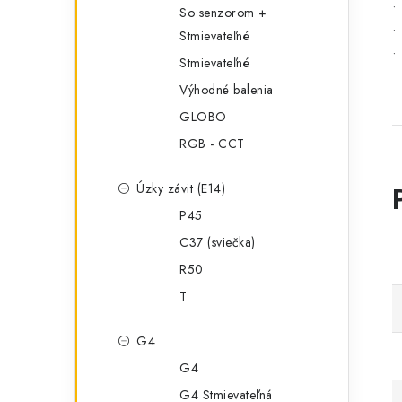
•
So senzorom +
•
Stmievateľné
•
Stmievateľné
Výhodné balenia
GLOBO
RGB - CCT
Úzky závit (E14)
P45
C37 (sviečka)
R50
T
G4
G4
G4 Stmievateľná