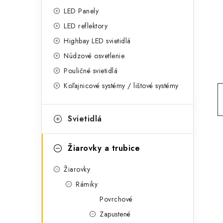
g
ý
LED Panely
ó
LED reflektory
p
r
Highbay LED svietidlá
a
i
Núdzové osvetlenie
e
n
Pouličné svietidlá
Koľajnicové systémy / lištové systémy
e
l
Svietidlá
Žiarovky a trubice
Žiarovky
Rámiky
Povrchové
Zapustené