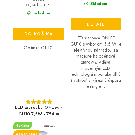
Skladom
€0,34 bez DPH
Skladom
DETAIL
DO KOŠÍKA
LED žiarovka ONLED
GU10 s výkonom 5,5 W je
Objímka GU10.
efektívnou náhradou za
tradičné halogénové
žiarovky. Vďaka
moderným LED
technológiám ponúka dlhú
životnosť a výraznú úsporu
energie....
LED žiarovka ONLed -
GU10 7,5W - 754lm
Novinka
Odporúčame