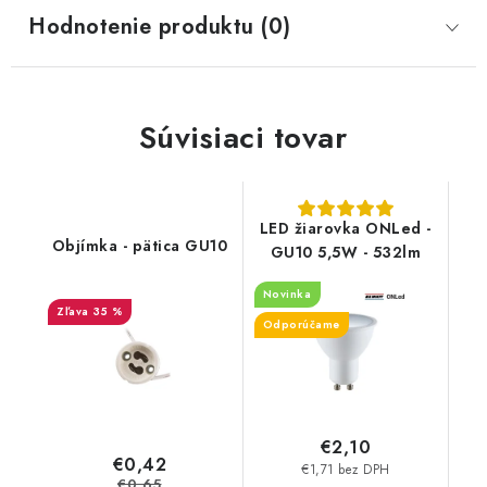
Hodnotenie produktu (0)
Súvisiaci tovar
LED žiarovka ONLed -
Objímka - pätica GU10
GU10 5,5W - 532lm
Novinka
35 %
Odporúčame
€2,10
€0,42
€1,71 bez DPH
€0,65