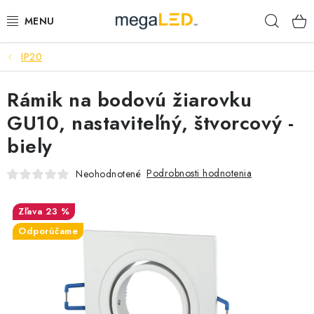
Prejsť
Hľad
na
obsah
IP20
PRIEMYSEL
Rámik na bodovú žiarovku
SVIETIDLÁ
GU10, nastaviteľný, štvorcový -
ŽIAROVKY A TRUBICE
biely
PRACOVNÉ SVIETIDLÁ
Podrobnosti hodnotenia
Neohodnotené
ELEKTROMATERIÁL
23 %
Odporúčame
VENTILÁTORY
SAMSUNG SVIETIDLÁ