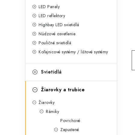
g
ý
LED Panely
ó
LED reflektory
p
r
Highbay LED svietidlá
a
i
Núdzové osvetlenie
e
n
Pouličné svietidlá
Koľajnicové systémy / lištové systémy
e
l
Svietidlá
Žiarovky a trubice
Žiarovky
Rámiky
Povrchové
Zapustené