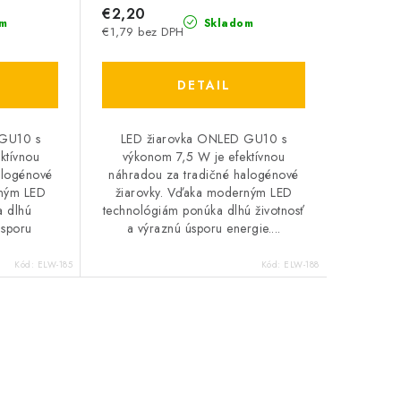
€2,20
m
Skladom
€1,79 bez DPH
DETAIL
 GU10 s
LED žiarovka ONLED GU10 s
ktívnou
výkonom 7,5 W je efektívnou
alogénové
náhradou za tradičné halogénové
rným LED
žiarovky. Vďaka moderným LED
a dlhú
technológiám ponúka dlhú životnosť
úsporu
a výraznú úsporu energie....
Kód:
ELW-185
Kód:
ELW-188