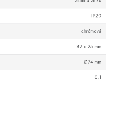
zliatina zinku
IP20
chrómová
82 x 25 mm
Ø74 mm
0,1