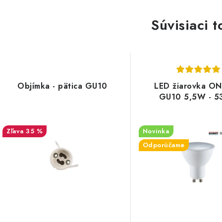
Súvisiaci t
Objímka - pätica GU10
LED žiarovka ON
GU10 5,5W - 5
35 %
Novinka
Odporúčame