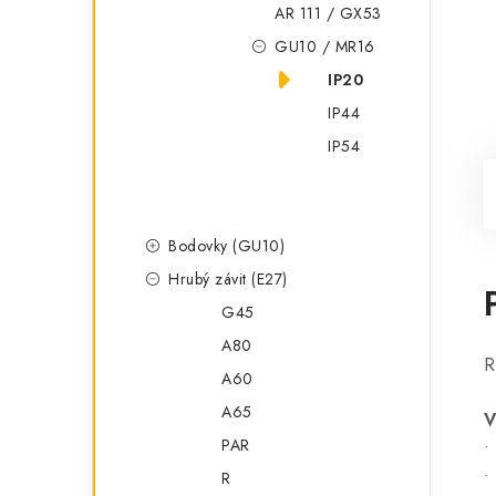
AR 111 / GX53
GU10 / MR16
IP20
IP44
IP54
Bodovky (GU10)
Hrubý závit (E27)
G45
A80
R
A60
A65
V
PAR
•
•
R