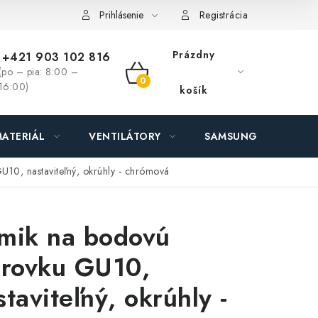
ás - MEGALED & JANTON Zákamenné
Zľavy pre profíkov
Hod
Prihlásenie
Registrácia
Prázdny
+421 903 102 816
(po – pia: 8:00 –
NÁKUPNÝ
16:00)
košík
KOŠÍK
ATERIÁL
VENTILÁTORY
SAMSUNG SVIETIDLÁ
10, nastaviteľný, okrúhly - chrómová
mik na bodovú
arovku GU10,
staviteľný, okrúhly -