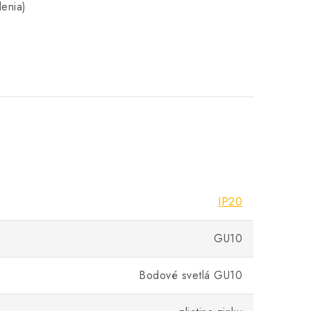
lenia)
IP20
GU10
Bodové svetlá GU10