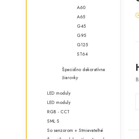
A60
A65
G45
G95
G125
ST64
Špeciálno dekoratívne
žiarovky
B
LED moduly
LED moduly
RGB - CCT
SML S
So senzorom + Stmievateľné