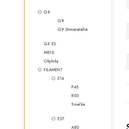
G9
G9
G9 Stmievateľná
GX 53
MR16
Objímky
FILAMENT
E14
P45
R50
Sviečka
E27
A80