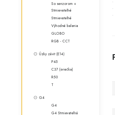
•
So senzorom +
•
Stmievateľné
•
Stmievateľné
Výhodné balenia
GLOBO
RGB - CCT
Úzky závit (E14)
P45
C37 (sviečka)
R50
T
G4
G4
G4 Stmievateľná