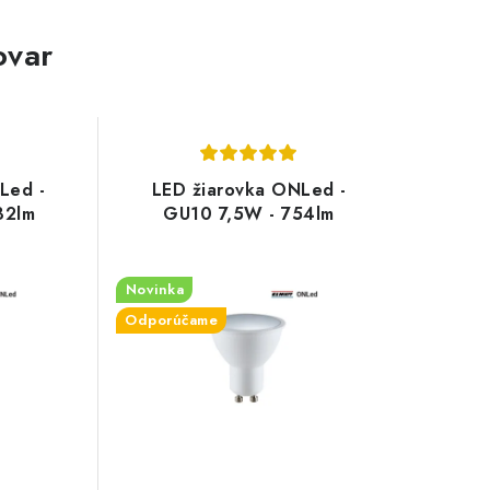
ovar
Led -
LED žiarovka ONLed -
32lm
GU10 7,5W - 754lm
Novinka
Odporúčame