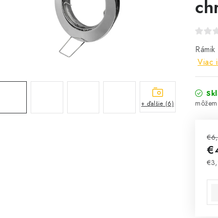
ch
Rámik 
Viac 
Sk
+ ďalšie (6)
€6
€
€3
Jed