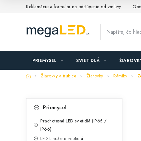
Prejsť
Reklamácie a formulár na odstúpenie od zmluvy
Obc
na
obsah
PRIEMYSEL
SVIETIDLÁ
ŽIAROVK
Domov
Žiarovky a trubice
Žiarovky
Rámiky
Z
B
K
Preskočiť
Priemysel
kategórie
a
o
t
Prachotesné LED svietidlá (IP65 /
č
IP66)
e
n
LED Lineárne svietidlá