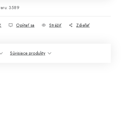
aru:
3589
č
Opýtať sa
Strážiť
Zdieľať
Súvisiace produkty