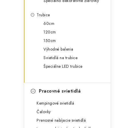
Špeciálno dekoratívne žiarovky
Trubice
60cm
120cm
150cm
Výhodné balenia
Svietidlá na trubice
Špeciálne LED trubice
Pracovné svietidlá
Kempingové svietidlá
Čelovky
Prenosné nabíjacie svietidlá