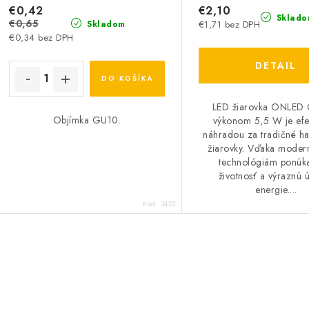
€0,42
€2,10
Sklado
€0,65
€1,71 bez DPH
Skladom
€0,34 bez DPH
DETAIL
DO KOŠÍKA
LED žiarovka ONLED
Objímka GU10.
výkonom 5,5 W je efe
náhradou za tradičné h
žiarovky. Vďaka mode
technológiám ponúk
životnosť a výraznú 
energie....
Kód:
3423