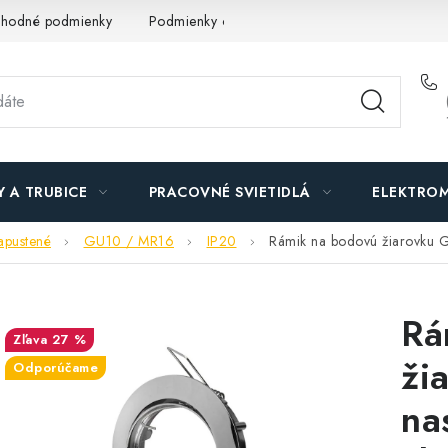
hodné podmienky
Podmienky ochrany osobných údajov
O n
Y A TRUBICE
PRACOVNÉ SVIETIDLÁ
ELEKTROM
apustené
GU10 / MR16
IP20
Rámik na bodovú žiarovku GU
Rá
27 %
ži
Odporúčame
na