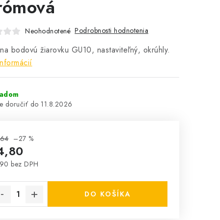
rómová
Podrobnosti hodnotenia
Neohodnotené
na bodovú žiarovku GU10, nastaviteľný, okrúhly.
informácií
ladom
11.8.2026
,64
–27 %
4,80
,90 bez DPH
notková cena:
DO KOŠÍKA