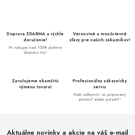
SOLÁRNE SYSTÉMY
SEZÓNNE VÝPREDAJE POĽNOPOTREBY
DOM A ZÁHRADA
Doprava ZDARMA a rýchle
Vernostné a množstevné
doručenie!
zľavy pre našich zákazníkov!
OBCHODNÉ PODMIENKY
Pri nákupe nad 100€ platíme
dopravu my!
KONTAKTY
O NÁS - MEGALED & JANTON ZÁKAMENNÉ
Zaručujeme okamžitú
Profesionálny zákaznícky
výmenu tovaru!
servis
Naši odborníci sú pripravený
Reklamácie a formulár na odstúpenie od zmluvy
pomôcť alebo poradiť!
Obchodné podmienky
Podmienky ochrany osobných údajov
O nás - MEGALED & JANTON Zákamenné
Zľavy pre profíkov
Hodnotenie obchodu
Moja objednávka
Aktuálne novinky a akcie na váš e-mail