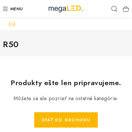
Prejsť
Hľad
na
obsah
E14
PRIEMYSEL
SVIETIDLÁ
R50
ŽIAROVKY A TRUBICE
PRACOVNÉ SVIETIDLÁ
Produkty ešte len pripravujeme.
ELEKTROMATERIÁL
Môžete sa ale pozrieť na ostatné kategórie.
VENTILÁTORY
SAMSUNG SVIETIDLÁ
SPÄŤ DO OBCHODU