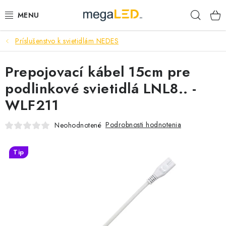
Prejsť
Hľad
na
obsah
Príslušenstvo k svietidlám NEDES
PRIEMYSEL
Prepojovací kábel 15cm pre
SVIETIDLÁ
podlinkové svietidlá LNL8.. -
ŽIAROVKY A TRUBICE
WLF211
PRACOVNÉ SVIETIDLÁ
Podrobnosti hodnotenia
Neohodnotené
ELEKTROMATERIÁL
Tip
VENTILÁTORY
SAMSUNG SVIETIDLÁ