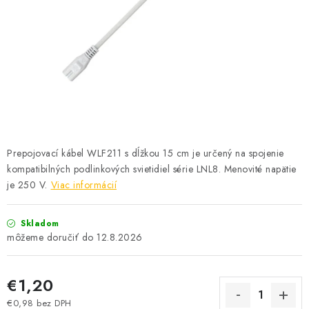
SOLÁRNE SYSTÉMY
SEZÓNNE VÝPREDAJE POĽNOPOTREBY
DOM A ZÁHRADA
OBCHODNÉ PODMIENKY
KONTAKTY
Prepojovací kábel WLF211 s dĺžkou 15 cm je určený na spojenie
kompatibilných podlinkových svietidiel série LNL8. Menovité napätie
O NÁS - MEGALED & JANTON ZÁKAMENNÉ
je 250 V.
Viac informácií
Reklamácie a formulár na odstúpenie od zmluvy
Skladom
12.8.2026
Obchodné podmienky
Podmienky ochrany osobných údajov
O nás - MEGALED & JANTON Zákamenné
€1,20
Zľavy pre profíkov
Hodnotenie obchodu
Moja objednávka
€0,98 bez DPH