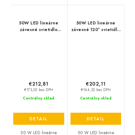
50W LED lineárne
50W LED lineárne
závesné svietidlo
závesné 120° svietidlo
(150cm) s dvojitou
(150cm), hlavné -
asymetrickou šošovkou
8000lm
- 8000lm
€212,81
€202,11
€173,02 bez DPH
€164,32 bez DPH
Centrálny sklad
Centrálny sklad
DETAIL
DETAIL
50 W LED lineárne
50 W LED lineárne