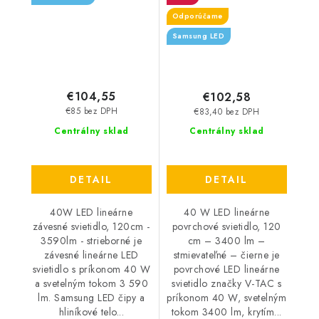
Odporúčame
Samsung LED
€104,55
€102,58
€85 bez DPH
€83,40 bez DPH
Centrálny sklad
Centrálny sklad
DETAIL
DETAIL
40W LED lineárne
40 W LED lineárne
závesné svietidlo, 120cm -
povrchové svietidlo, 120
3590lm - strieborné je
cm – 3400 lm –
závesné lineárne LED
stmievateľné – čierne je
svietidlo s príkonom 40 W
povrchové LED lineárne
a svetelným tokom 3 590
svietidlo značky V-TAC s
lm. Samsung LED čipy a
príkonom 40 W, svetelným
hliníkové telo...
tokom 3400 lm, krytím...