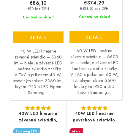
€374,29
€86,10
€304,30 bez DPH
€70 bez DPH
Centrálny sklad
Centrálny sklad
DETAIL
DETAIL
60 W LED lineárne
40 W LED lineárne
závesné svietidlo – 6600
závesné svietidlo – 3360
lm – biele je závesné LED
lm – biele je závesné LED
lineárne svietidlo značky
lineárne svietidlo značky
V-TAC s príkonom 60 W,
V-TAC s príkonom 40 W,
svetelným tokom 6600
svetelným tokom 3360 lm,
lm, krytím IP20 a LED
krytím IP20 a LED čipom
čipom Samsung....
Samsung....
40W LED lineárne
40W LED lineárne
závesné svietidlo,
povrchové svietidlo,
120cm - 3590lm -
120cm - 3400lm -
Samsung LED
Akcia
strieborné
stmievateľné - čierne