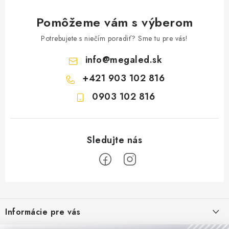
Pomôžeme vám s výberom
Potrebujete s niečím poradiť? Sme tu pre vás!
info
@
megaled.sk
+421 903 102 816
0903 102 816
Z
á
Informácie pre vás
p