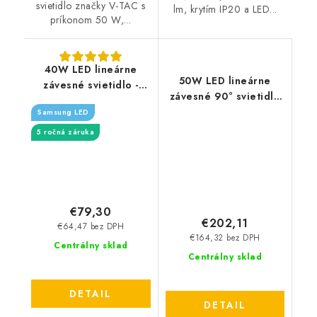
svietidlo značky V-TAC s
lm, krytím IP20 a LED...
príkonom 50 W,...
40W LED lineárne
50W LED lineárne
závesné svietidlo -
závesné 90° svietidlo
3300lm - strieborné
(150cm), prípojné -
Samsung LED
8000lm
5 ročná záruka
€79,30
€202,11
€64,47 bez DPH
€164,32 bez DPH
Centrálny sklad
Centrálny sklad
DETAIL
DETAIL