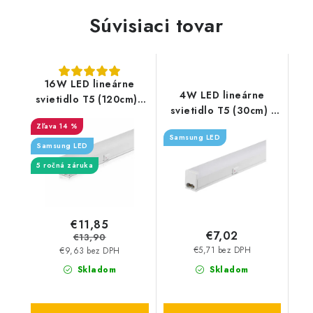
Súvisiaci tovar
16W LED lineárne
4W LED lineárne
svietidlo T5 (120cm) -
svietidlo T5 (30cm) -
1600lm - Samsung čip
400lm
14 %
Samsung LED
Samsung LED
5 ročná záruka
€11,85
€7,02
€13,90
€5,71 bez DPH
€9,63 bez DPH
Skladom
Skladom