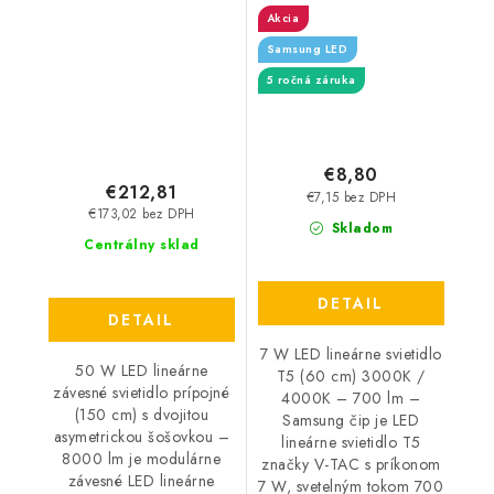
3000K / 4000K -
prípojné (150cm) s
Akcia
700lm - Samsung čip
dvojitou asymetrickou
Samsung LED
šošovkou - 8000lm
5 ročná záruka
€8,80
€212,81
€7,15 bez DPH
€173,02 bez DPH
Skladom
Centrálny sklad
DETAIL
DETAIL
7 W LED lineárne svietidlo
50 W LED lineárne
T5 (60 cm) 3000K /
závesné svietidlo prípojné
4000K – 700 lm –
(150 cm) s dvojitou
Samsung čip je LED
asymetrickou šošovkou –
lineárne svietidlo T5
8000 lm je modulárne
značky V-TAC s príkonom
závesné LED lineárne
7 W, svetelným tokom 700