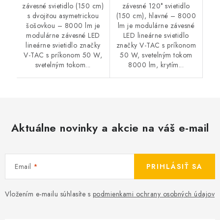
závesné svietidlo (150 cm)
závesné 120° svietidlo
s dvojitou asymetrickou
(150 cm), hlavné – 8000
šošovkou – 8000 lm je
lm je modulárne závesné
modulárne závesné LED
LED lineárne svietidlo
lineárne svietidlo značky
značky V-TAC s príkonom
V-TAC s príkonom 50 W,
50 W, svetelným tokom
svetelným tokom...
8000 lm, krytím...
Aktuálne novinky a akcie na váš e-mail
Email
PRIHLÁSIŤ SA
Vložením e-mailu súhlasíte s
podmienkami ochrany osobných údajov