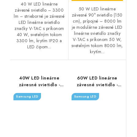
40 W LED lineárne
50 W LED lineárne
závesné svietidlo – 3300
závesné 90° svietidlo (150
lm – strieborné je závesné
cm), prípojné – 8000 lm
LED lineárne svietidlo
je modulárne závesné LED
značky V-TAC s príkonom
lineárne svietidlo značky
40 W, svetelným tokom
V-TAC s príkonom 50 W,
3300 lm, krytím IP20 a
svetelným tokom 8000 lm,
LED čipom...
krytím...
40W LED lineárne
60W LED lineárne
závesné svietidlo -
závesné svietidlo -
3360lm - biele
6600lm - biele
Samsung LED
Samsung LED