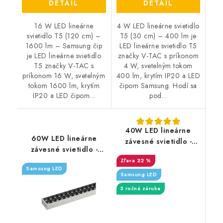
DETAIL
DETAIL
16 W LED lineárne
4 W LED lineárne svietidlo
svietidlo T5 (120 cm) –
T5 (30 cm) – 400 lm je
1600 lm – Samsung čip
LED lineárne svietidlo T5
je LED lineárne svietidlo
značky V-TAC s príkonom
T5 značky V-TAC s
4 W, svetelným tokom
príkonom 16 W, svetelným
400 lm, krytím IP20 a LED
tokom 1600 lm, krytím
čipom Samsung. Hodí sa
IP20 a LED čipom...
pod...
40W LED lineárne
60W LED lineárne
závesné svietidlo -
závesné svietidlo -
3270lm - čierna
6600lm - strieborné
22 %
Samsung LED
Samsung LED
5 ročná záruka