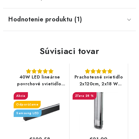
Hodnotenie produktu (1)
Súvisiaci tovar
40W LED lineárne
Prachotesné svietidlo
povrchové svietidlo,
2x120cm, 2x18 W
120cm - 3400lm -
trubice GRÁTIS IP65
Akcia
28 %
stmievateľné - čierne
Odporúčame
Samsung LED