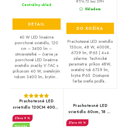
€174,72 bez DPH
Centrálny sklad
Skladom
DETAIL
DO KOŠÍKA
40 W LED lineárne
Prachotesné LED svietidlo
povrchové svietidlo, 120
150cm, 48 W, 4000K,
cm – 3400 lm –
6739 lm, IP65 | 4+4
stmievateľné – čierne je
zdarma. Technické
povrchové LED lineárne
parametre: príkon 48W,
svietidlo značky V-TAC s
svetelný tok 6739 lm,
príkonom 40 W, svetelným
krytie IP65. Dostupná
tokom 3400 lm, krytím...
farba svetla podľa...
Prachotesné LED
Prachotesné LED
svietidlo 120CM 4000K
svietidlo 60cm, 18 W,
36 W/5060 lm IP65
4000K, 2566 lm , IP65
9 %
Waldo
40 %
| 9 + 6 zdarma
Novinka