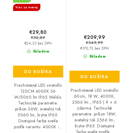
Viac za menej
€29,80
€209,99
€32,89
€349,99
€24,23 bez DPH
€170,72 bez DPH
Skladom
Skladom
DO KOŠÍKA
DO KOŠÍKA
Prachotesné LED svietidlo
Prachotesné LED svietidlo
120CM 4000K 36
60cm, 18 W, 4000K,
W/5060 lm IP65 Waldo.
2566 lm , IP65 | 9 + 6
Technické parametre:
zdarma. Technické
príkon 36W, svetelný tok
parametre: príkon 18W,
5060 lm, krytie IP65.
svetelný tok 2566 lm,
Dostupná farba svetla
krytie IP65. Dostupná
podľa variantu: 4000K -...
farba svetla podľa...