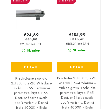
29 %
46 %
€185,99
€24,69
€348,40
€34,80
€151,21 bez DPH
€20,07 bez DPH
Skladom
Skladom
DETAIL
DETAIL
Prachotes 2x150cm, 2x20
Prachotesné svietidlo
W IP65 | 6+4 zdarma +
2x150cm, 2x20 W trubice
trubice grátis. Technické
GRÁTIS IP65. Technické
parametre: krytie IP65.
parametre: krytie IP65.
Dostupná farba svetla
Dostupná farba svetla
podľa variantu: Denná
podľa variantu: Denná
biela 4000K / Biela
biela 4000K / Biela