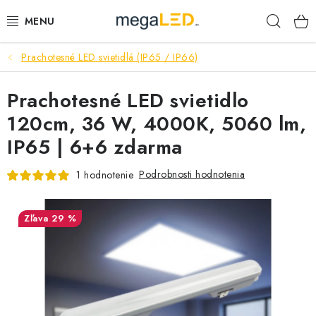
Prejsť
Hľad
na
obsah
Prachotesné LED svietidlá (IP65 / IP66)
PRIEMYSEL
Prachotesné LED svietidlo
SVIETIDLÁ
120cm, 36 W, 4000K, 5060 lm,
ŽIAROVKY A TRUBICE
IP65 | 6+6 zdarma
PRACOVNÉ SVIETIDLÁ
Podrobnosti hodnotenia
1 hodnotenie
ELEKTROMATERIÁL
29 %
VENTILÁTORY
SAMSUNG SVIETIDLÁ