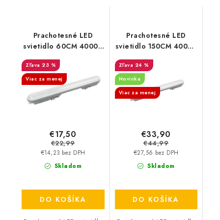
Prachotesné LED
Prachotesné LED
svietidlo 60CM 4000K
svietidlo 150CM 4000K
18 W/2566 lm IP65
48 W/6739 lm IP65
23 %
24 %
Waldo
Waldo
Viac za menej
Novinka
Viac za menej
€17,50
€33,90
€22,99
€44,99
€14,23 bez DPH
€27,56 bez DPH
Skladom
Skladom
DO KOŠÍKA
DO KOŠÍKA