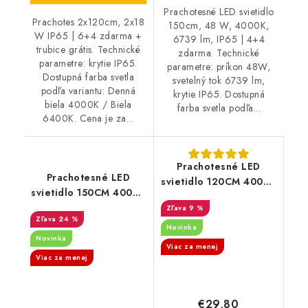
Prachotesné LED svietidlo
Prachotes 2x120cm, 2x18
150cm, 48 W, 4000K,
W IP65 | 6+4 zdarma +
6739 lm, IP65 | 4+4
trubice grátis. Technické
zdarma. Technické
parametre: krytie IP65.
parametre: príkon 48W,
Dostupná farba svetla
svetelný tok 6739 lm,
podľa variantu: Denná
krytie IP65. Dostupná
biela 4000K / Biela
farba svetla podľa...
6400K. Cena je za...
Prachotesné LED
Prachotesné LED
svietidlo 120CM 4000K
svietidlo 150CM 4000K
36 W/5060 lm IP65
48 W/6739 lm IP65
9 %
Waldo
24 %
Waldo
Novinka
Novinka
Viac za menej
Viac za menej
€29,80