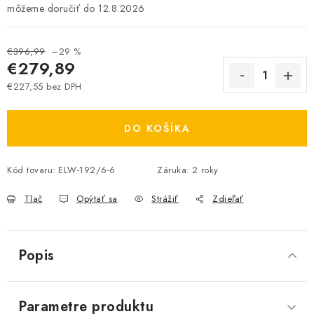
12.8.2026
€396,99
–29 %
€279,89
€227,55 bez DPH
Jednotková cena:
DO KOŠÍKA
Kód tovaru:
ELW-192/6-6
Záruka
:
2 roky
Tlač
Opýtať sa
Strážiť
Zdieľať
Popis
Parametre produktu