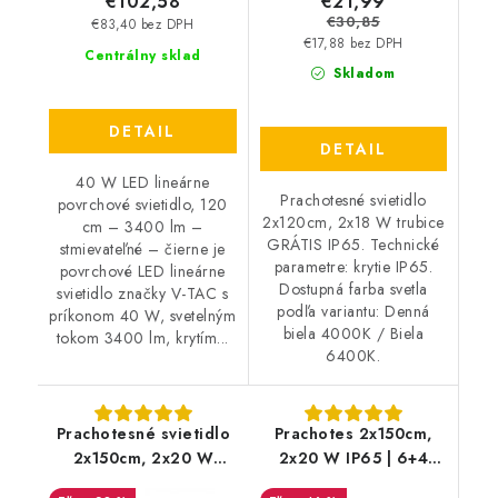
€21,99
€102,58
€30,85
€83,40 bez DPH
€17,88 bez DPH
Centrálny sklad
Skladom
DETAIL
DETAIL
40 W LED lineárne
Prachotesné svietidlo
povrchové svietidlo, 120
2x120cm, 2x18 W trubice
cm – 3400 lm –
GRÁTIS IP65. Technické
stmievateľné – čierne je
parametre: krytie IP65.
povrchové LED lineárne
Dostupná farba svetla
svietidlo značky V-TAC s
podľa variantu: Denná
príkonom 40 W, svetelným
biela 4000K / Biela
tokom 3400 lm, krytím...
6400K.
Prachotesné svietidlo
Prachotes 2x150cm,
2x150cm, 2x20 W
2x20 W IP65 | 6+4
trubice GRÁTIS IP65
zdarma + trubice grátis