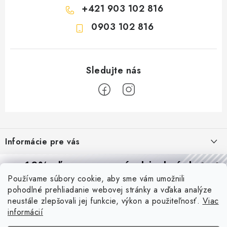
+421 903 102 816
0903 102 816
Z
á
Informácie pre vás
p
ä
Reklamácie a formulár na odstúpenie od zmluvy
10% zľava
na prvú objednávku
Prijímame online platby
t
Používame súbory cookie, aby sme vám umožnili
Obchodné podmienky
Prihláste sa a
získajte
zľavu aj praktické tipy,
vďaka ktorým
i
pohodlné prehliadanie webovej stránky a vďaka analýze
Blog
budete svietiť lepšie a platiť menej.
e
Podmienky ochrany osobných údajov
neustále zlepšovali jej funkcie, výkon a použiteľnosť.
Viac
informácií
PIR vs. mikrovlnný senzor: ktorý je lepší a kedy ho použiť? +
O nás - MEGALED & JANTON Zákamenné
Vernostný program PROfi zľava
vysvetlenie daylight senzoru