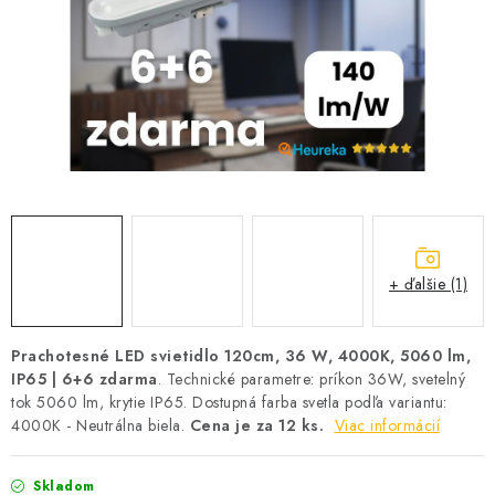
SOLÁRNE SYSTÉMY
SEZÓNNE VÝPREDAJE POĽNOPOTREBY
DOM A ZÁHRADA
OBCHODNÉ PODMIENKY
KONTAKTY
+ ďalšie (1)
O NÁS - MEGALED & JANTON ZÁKAMENNÉ
Reklamácie a formulár na odstúpenie od zmluvy
Prachotesné LED svietidlo 120cm, 36 W, 4000K, 5060 lm,
IP65 | 6+6 zdarma
. Technické parametre: príkon 36W, svetelný
Obchodné podmienky
Podmienky ochrany osobných údajov
tok 5060 lm, krytie IP65. Dostupná farba svetla podľa variantu:
O nás - MEGALED & JANTON Zákamenné
4000K - Neutrálna biela.
Cena je za 12 ks.
Viac informácií
Zľavy pre profíkov
Hodnotenie obchodu
Moja objednávka
Skladom