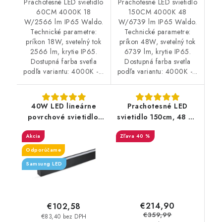
Prachotesné LED svietidlo
Prachotesné LED svietidlo
60CM 4000K 18
150CM 4000K 48
W/2566 lm IP65 Waldo.
W/6739 lm IP65 Waldo.
Technické parametre:
Technické parametre:
príkon 18W, svetelný tok
príkon 48W, svetelný tok
2566 lm, krytie IP65.
6739 lm, krytie IP65.
Dostupná farba svetla
Dostupná farba svetla
podľa variantu: 4000K -...
podľa variantu: 4000K -...
40W LED lineárne
Prachotesné LED
povrchové svietidlo,
svietidlo 150cm, 48 W,
120cm - 3400lm -
4000K, 6739 lm, IP65 |
Akcia
40 %
stmievateľné - čierne
4+4 zdarma
Odporúčame
Samsung LED
€214,90
€102,58
€359,99
€83,40 bez DPH