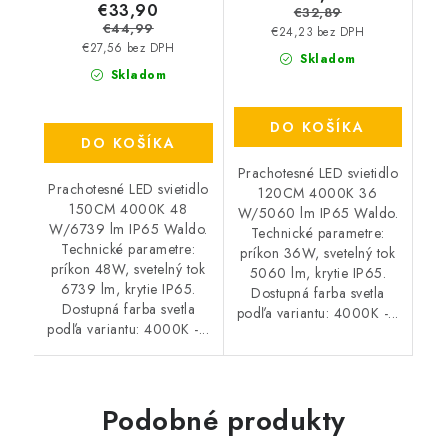
€33,90
€32,89
€44,99
€24,23 bez DPH
€27,56 bez DPH
Skladom
Skladom
DO KOŠÍKA
DO KOŠÍKA
Prachotesné LED svietidlo
Prachotesné LED svietidlo
120CM 4000K 36
150CM 4000K 48
W/5060 lm IP65 Waldo.
W/6739 lm IP65 Waldo.
Technické parametre:
Technické parametre:
príkon 36W, svetelný tok
príkon 48W, svetelný tok
5060 lm, krytie IP65.
6739 lm, krytie IP65.
Dostupná farba svetla
Dostupná farba svetla
podľa variantu: 4000K -...
podľa variantu: 4000K -...
Podobné produkty