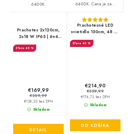
6400K. Cena je za...
6400K.
Prachotesné LED
Prachotes 2x120cm,
svietidlo 150cm, 48 W,
2x18 W IP65 | 6+4
4000K, 6739 lm, IP65 |
zdarma + trubice grátis
40 %
4+4 zdarma
45 %
€214,90
€169,99
€359,99
€309,99
€174,72 bez DPH
€138,20 bez DPH
Skladom
Skladom
DO KOŠÍKA
DETAIL