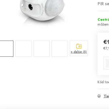
PIR se
Centrá
€
€7,
+ ďalšie (5)
Jed
Kód tov
Tla