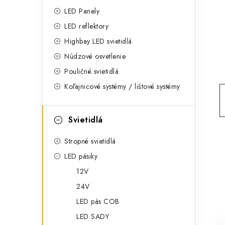
g
ý
LED Panely
ó
LED reflektory
p
r
Highbay LED svietidlá
a
i
Núdzové osvetlenie
e
n
Pouličné svietidlá
Koľajnicové systémy / lištové systémy
e
l
Svietidlá
Stropné svietidlá
LED pásiky
12V
24V
LED pás COB
LED SADY