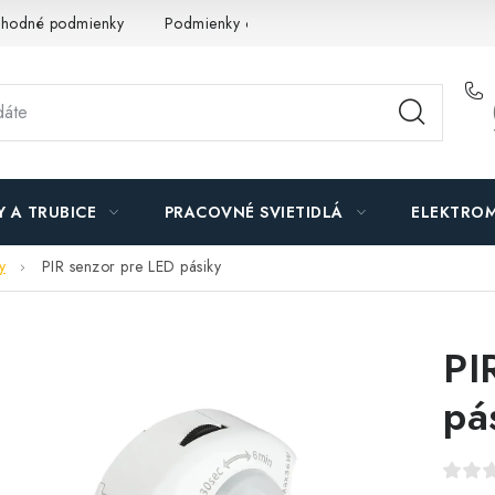
hodné podmienky
Podmienky ochrany osobných údajov
O n
Y A TRUBICE
PRACOVNÉ SVIETIDLÁ
ELEKTROM
y
PIR senzor pre LED pásiky
PI
pá