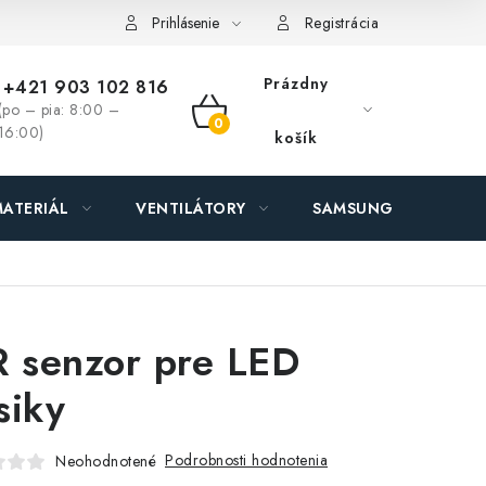
ás - MEGALED & JANTON Zákamenné
Zľavy pre profíkov
Hod
Prihlásenie
Registrácia
Prázdny
+421 903 102 816
(po – pia: 8:00 –
NÁKUPNÝ
16:00)
košík
KOŠÍK
ATERIÁL
VENTILÁTORY
SAMSUNG SVIETIDLÁ
R senzor pre LED
siky
Podrobnosti hodnotenia
Neohodnotené