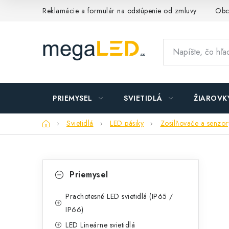
Prejsť
Reklamácie a formulár na odstúpenie od zmluvy
Obc
na
obsah
PRIEMYSEL
SVIETIDLÁ
ŽIAROVK
Domov
Svietidlá
LED pásiky
Zosilňovače a senzor
B
K
Preskočiť
Priemysel
kategórie
a
o
t
Prachotesné LED svietidlá (IP65 /
č
IP66)
e
n
LED Lineárne svietidlá