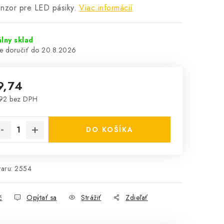
nzor pre LED pásiky.
Viac informácií
lny sklad
20.8.2026
9,74
92 bez DPH
notková cena:
DO KOŠÍKA
aru:
2554
č
Opýtať sa
Strážiť
Zdieľať