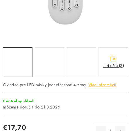
SOLÁRNE SYSTÉMY
SEZÓNNE VÝPREDAJE POĽNOPOTREBY
DOM A ZÁHRADA
OBCHODNÉ PODMIENKY
KONTAKTY
+ ďalšie (3)
O NÁS - MEGALED & JANTON ZÁKAMENNÉ
Ovládač pre LED pásiky jednofarebné 4-zóny.
Viac informácií
Reklamácie a formulár na odstúpenie od zmluvy
Centrálny sklad
Obchodné podmienky
Podmienky ochrany osobných údajov
21.8.2026
O nás - MEGALED & JANTON Zákamenné
Zľavy pre profíkov
Hodnotenie obchodu
Moja objednávka
€17,70