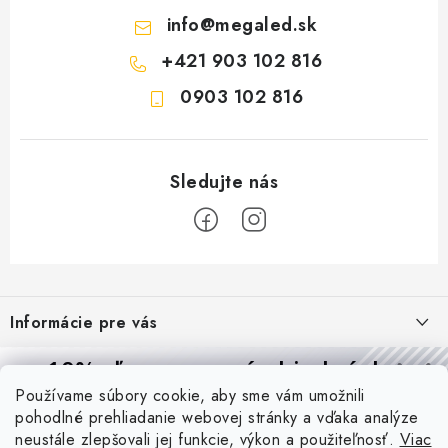
info
@
megaled.sk
+421 903 102 816
0903 102 816
Z
á
Informácie pre vás
p
ä
Reklamácie a formulár na odstúpenie od zmluvy
10% zľava
na prvú objednávku
Prijímame online platby
t
Používame súbory cookie, aby sme vám umožnili
Obchodné podmienky
Prihláste sa a
získajte
zľavu aj praktické tipy,
vďaka ktorým
i
pohodlné prehliadanie webovej stránky a vďaka analýze
budete svietiť lepšie a platiť menej.
Blog
e
Podmienky ochrany osobných údajov
neustále zlepšovali jej funkcie, výkon a použiteľnosť.
Viac