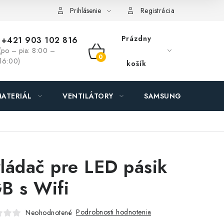
ás - MEGALED & JANTON Zákamenné
Zľavy pre profíkov
Hod
Prihlásenie
Registrácia
Prázdny
+421 903 102 816
(po – pia: 8:00 –
NÁKUPNÝ
16:00)
košík
KOŠÍK
ATERIÁL
VENTILÁTORY
SAMSUNG SVIETIDLÁ
ládač pre LED pásik
B s Wifi
Podrobnosti hodnotenia
Neohodnotené