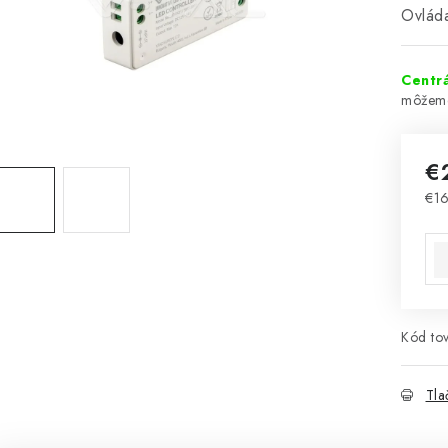
Ovlád
Centrá
€
€16
Jed
Kód tov
Tla