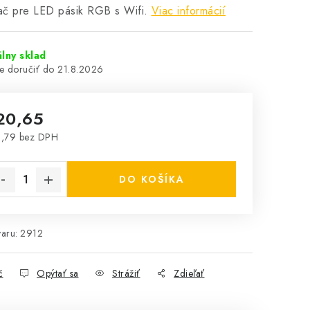
ač pre LED pásik RGB s Wifi.
Viac informácií
lny sklad
21.8.2026
20,65
,79 bez DPH
notková cena:
DO KOŠÍKA
aru:
2912
č
Opýtať sa
Strážiť
Zdieľať