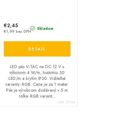
€2,45
Skladom
€1,99 bez DPH
DETAIL
LED pás V-TAC na DC 12 V s
výkonom 4 W/m, hustotou 30
LED/m a krytím IP20. Viditeľné
varianty: RGB. Cena je za 1 meter.
Pás je výrobcom dodávaný v 5 m
rolke. RGB variant...
Kód:
212124