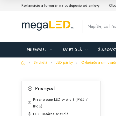
Prejsť
Reklamácie a formulár na odstúpenie od zmluvy
Obc
na
obsah
PRIEMYSEL
SVIETIDLÁ
ŽIAROVK
Domov
Svietidlá
LED pásiky
Ovládače a stmievač
B
K
Preskočiť
Priemysel
kategórie
a
o
t
Prachotesné LED svietidlá (IP65 /
č
IP66)
e
n
LED Lineárne svietidlá