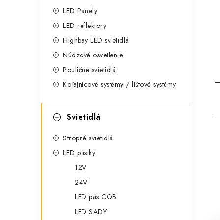
g
ý
LED Panely
ó
LED reflektory
p
r
Highbay LED svietidlá
a
i
Núdzové osvetlenie
e
n
Pouličné svietidlá
Koľajnicové systémy / lištové systémy
e
l
Svietidlá
Stropné svietidlá
LED pásiky
12V
24V
LED pás COB
LED SADY