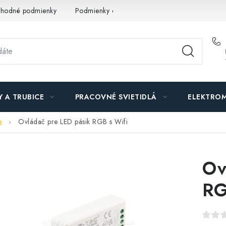
hodné podmienky
Podmienky ochrany osobných údajov
O n
Y A TRUBICE
PRACOVNÉ SVIETIDLÁ
ELEKTROM
e
Ovládač pre LED pásik RGB s Wifi
Ov
RG