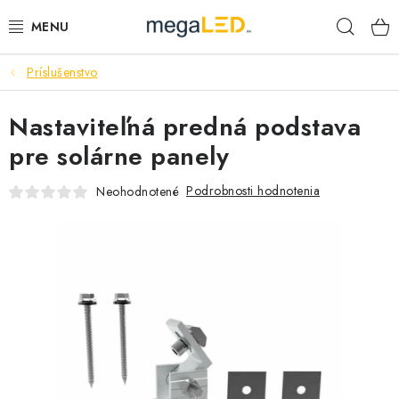
Prejsť
Hľad
na
obsah
Príslušenstvo
PRIEMYSEL
Nastaviteľná predná podstava
SVIETIDLÁ
pre solárne panely
ŽIAROVKY A TRUBICE
Podrobnosti hodnotenia
Neohodnotené
PRACOVNÉ SVIETIDLÁ
ELEKTROMATERIÁL
VENTILÁTORY
SAMSUNG SVIETIDLÁ