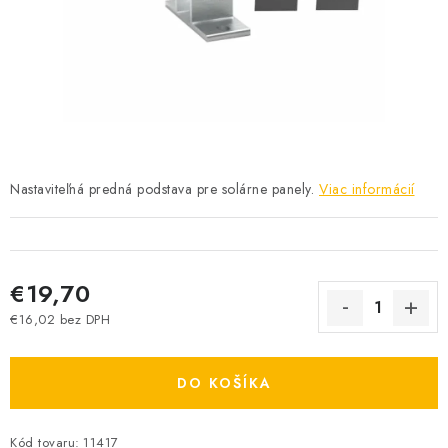
SOLÁRNE SYSTÉMY
SEZÓNNE VÝPREDAJE POĽNOPOTREBY
DOM A ZÁHRADA
OBCHODNÉ PODMIENKY
Nastaviteľná predná podstava pre solárne panely.
Viac informácií
KONTAKTY
O NÁS - MEGALED & JANTON ZÁKAMENNÉ
€19,70
Reklamácie a formulár na odstúpenie od zmluvy
€16,02 bez DPH
Jednotková cena:
Obchodné podmienky
Podmienky ochrany osobných údajov
O nás - MEGALED & JANTON Zákamenné
DO KOŠÍKA
Zľavy pre profíkov
Hodnotenie obchodu
Moja objednávka
Kód tovaru:
11417