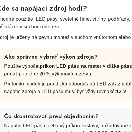
Kde sa napájací zdroj hodí?
hodné použitie: LED pásy, svetelné línie, vitríny, podhľady,
nštalácie v suchom interiéri.
droj je určený na pevnú montáž v suchom vnútornom alebo
Ako správne vybrať výkon zdroja?
Použite výpočet
príkon LED pásu na meter × dĺžka pás
pridať približne 20 % výkonovú rezervu.
Pri tomto modeli je praktická odporúčaná LED záťaž pribl
napätie zdroja a LED pásu musí byť vždy rovnaké:
12 V
.
Čo skontrolovať pred objednaním?
Napätie LED pásu, celkový príkon zostavy, požadované kr