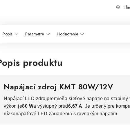
Tla
Popis
Parametre
Hodnotenie
Popis produktu
Napájací zdroj KMT 80W/12V
Napájací LED zdroj
premieňa sieťové napätie na stabilný 
výkon je
80 W
a výstupný prúd
6,67 A
. Je určený pre kompa
nízkonapäťové LED zariadenia s rovnakým napätím.