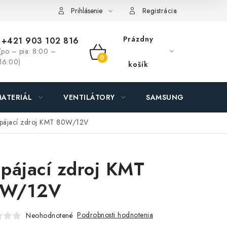
ás - MEGALED & JANTON Zákamenné
Zľavy pre profíkov
Hod
Prihlásenie
Registrácia
Prázdny
+421 903 102 816
(po – pia: 8:00 –
NÁKUPNÝ
16:00)
košík
KOŠÍK
ATERIÁL
VENTILÁTORY
SAMSUNG SVIETIDLÁ
pájací zdroj KMT 80W/12V
pájací zdroj KMT
0W/12V
Podrobnosti hodnotenia
Neohodnotené