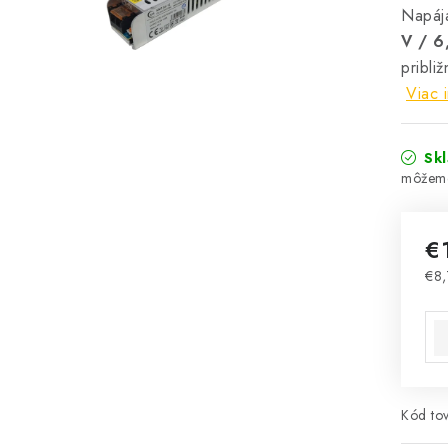
Napáj
V / 6
pribli
Viac 
Sk
€
€8,
Jed
Kód tov