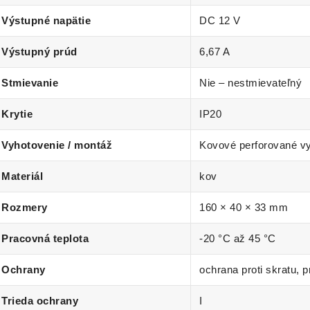
Výstupné napätie
DC 12 V
Výstupný prúd
6,67 A
Stmievanie
Nie – nestmievateľný
Krytie
IP20
Vyhotovenie / montáž
Kovové perforované v
Materiál
kov
Rozmery
160 × 40 × 33 mm
Pracovná teplota
-20 °C až 45 °C
Ochrany
ochrana proti skratu, p
Trieda ochrany
I