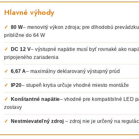
Hlavné výhody
✓
80 W
– menovitý výkon zdroja; pre dlhodobú prevádz
približne do 64 W
✓
DC 12 V
– výstupné napätie musí byť rovnaké ako nap
pripojeného zariadenia
✓
6,67 A
– maximálny deklarovaný výstupný prúd
✓
IP20
– stupeň krytia určuje vhodné miesto montáže
✓
Konštantné napätie
– vhodné pre kompatibilné LED 
zostavy
✓
Nestmievateľný zdroj
– zdroj nie je určený na regulá