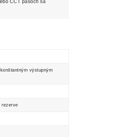
lebo CCT pásoch sa
 konštantným výstupným
% rezerve