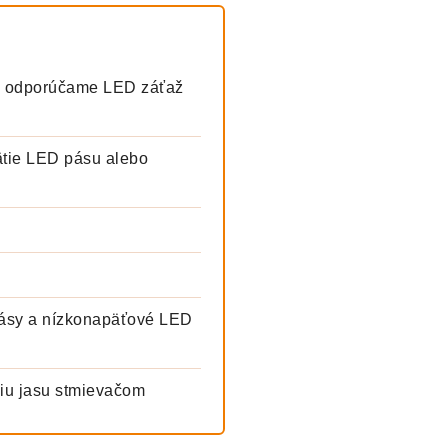
ku odporúčame LED záťaž
ätie LED pásu alebo
pásy a nízkonapäťové LED
ciu jasu stmievačom