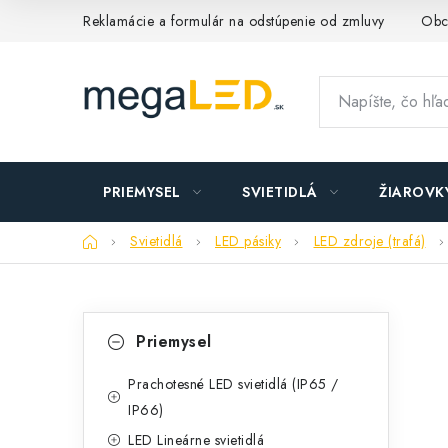
Prejsť
Reklamácie a formulár na odstúpenie od zmluvy
Obc
na
obsah
PRIEMYSEL
SVIETIDLÁ
ŽIAROVK
Domov
Svietidlá
LED pásiky
LED zdroje (trafá)
B
K
Preskočiť
Priemysel
kategórie
a
o
t
Prachotesné LED svietidlá (IP65 /
č
IP66)
e
n
LED Lineárne svietidlá