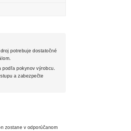
Zdroj potrebuje dostatočné
álom.
a podľa pokynov výrobcu.
výstupu a zabezpečte
kon zostane v odporúčanom