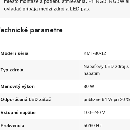
miesto montáže a potrebu stmievania. Pri RGB, RGBW a
ovládač pripája medzi zdroj a LED pás.
Technické parametre
Model / séria
KMT-80-12
Napäťový LED zdroj s
Typ zdroja
napätím
Menovitý výkon
80 W
Odporúčaná LED záťaž
približne 64 W pri 20 
Vstupné napätie
100–240 V
Frekvencia
50/60 Hz