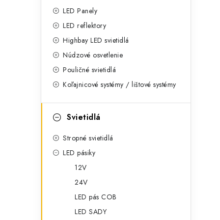
g
ý
LED Panely
ó
LED reflektory
p
r
Highbay LED svietidlá
a
i
Núdzové osvetlenie
e
n
Pouličné svietidlá
Koľajnicové systémy / lištové systémy
e
l
Svietidlá
Stropné svietidlá
LED pásiky
12V
24V
LED pás COB
LED SADY