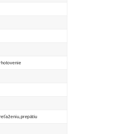
yhotovenie
reťaženiu,prepätiu