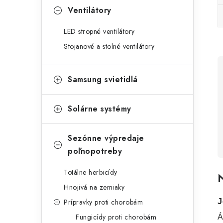
Ventilátory
LED stropné ventilátory
Stojanové a stolné ventilátory
Samsung svietidlá
Solárne systémy
Sezónne výpredaje
poľnopotreby
Totálne herbicídy
N
Hnojivá na zemiaky
Prípravky proti chorobám
J
Fungicídy proti chorobám
Á