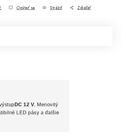
č
Opýtať sa
Strážiť
Zdieľať
výstup
DC 12 V
. Menovitý
tibilné LED pásy a ďalšie