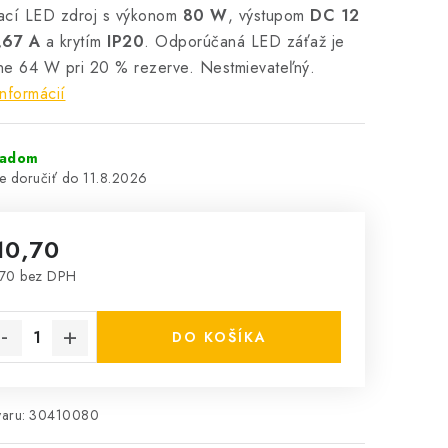
ací LED zdroj s výkonom
80 W
, výstupom
DC 12
,67 A
a krytím
IP20
. Odporúčaná LED záťaž je
žne 64 W pri 20 % rezerve. Nestmievateľný.
informácií
ladom
11.8.2026
10,70
70 bez DPH
notková cena:
DO KOŠÍKA
aru:
30410080