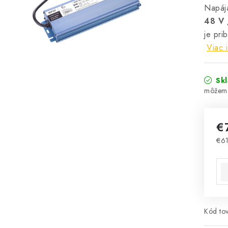
Napáj
48 V 
je pri
Viac 
Sk
€
€6
Jed
Kód tov