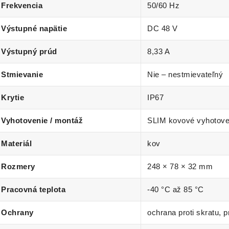
Frekvencia
50/60 Hz
Výstupné napätie
DC 48 V
Výstupný prúd
8,33 A
Stmievanie
Nie – nestmievateľný
Krytie
IP67
Vyhotovenie / montáž
SLIM kovové vyhotove
Materiál
kov
Rozmery
248 × 78 × 32 mm
Pracovná teplota
-40 °C až 85 °C
Ochrany
ochrana proti skratu, p