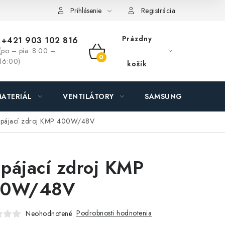
ás - MEGALED & JANTON Zákamenné
Zľavy pre profíkov
Hod
Prihlásenie
Registrácia
Prázdny
+421 903 102 816
(po – pia: 8:00 –
NÁKUPNÝ
16:00)
košík
KOŠÍK
ATERIÁL
VENTILÁTORY
SAMSUNG SVIETIDLÁ
pájací zdroj KMP 400W/48V
pájací zdroj KMP
00W/48V
Podrobnosti hodnotenia
Neohodnotené