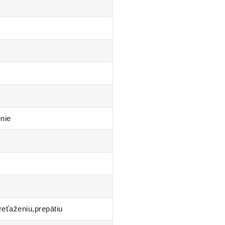
nie
reťaženiu,prepätiu