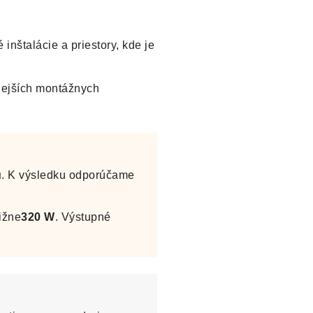
inštalácie a priestory, kde je
nejších montážnych
u
. K výsledku odporúčame
ižne
320 W
. Výstupné