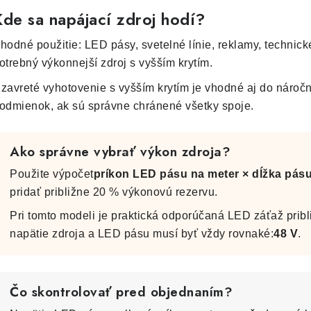
Kde sa napájací zdroj hodí?
hodné použitie: LED pásy, svetelné línie, reklamy, technické 
otrebný výkonnejší zdroj s vyšším krytím.
zavreté vyhotovenie s vyšším krytím je vhodné aj do nároč
odmienok, ak sú správne chránené všetky spoje.
Ako správne vybrať výkon zdroja?
Použite výpočet
príkon LED pásu na meter × dĺžka pás
pridať približne 20 % výkonovú rezervu.
Pri tomto modeli je praktická odporúčaná LED záťaž pribl
napätie zdroja a LED pásu musí byť vždy rovnaké:
48 V
.
Čo skontrolovať pred objednaním?