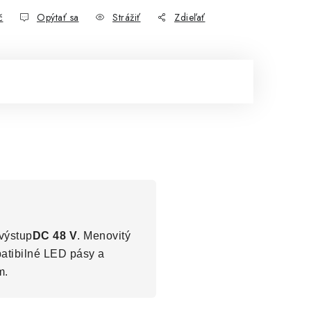
č
Opýtať sa
Strážiť
Zdieľať
výstup
DC 48 V
. Menovitý
patibilné LED pásy a
m.