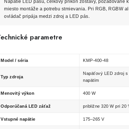
Napätie LED pásu, celkový príkon zostavy, požadované kr
miesto montáže a potrebu stmievania. Pri RGB, RGBW a
ovládač pripája medzi zdroj a LED pás.
Technické parametre
Model / séria
KMP-400-48
Napäťový LED zdroj s
Typ zdroja
napätím
Menovitý výkon
400 W
Odporúčaná LED záťaž
približne 320 W pri 20
Vstupné napätie
175–265 V