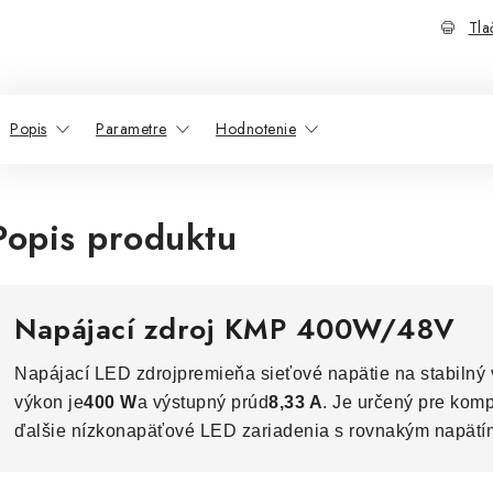
Tla
Popis
Parametre
Hodnotenie
Popis produktu
Napájací zdroj KMP 400W/48V
Napájací LED zdroj
premieňa sieťové napätie na stabilný 
výkon je
400 W
a výstupný prúd
8,33 A
. Je určený pre kom
ďalšie nízkonapäťové LED zariadenia s rovnakým napätí