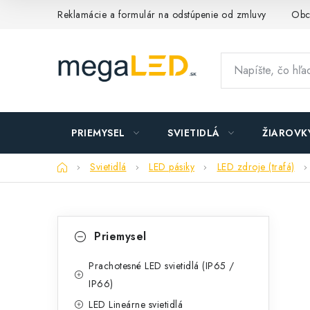
Prejsť
Reklamácie a formulár na odstúpenie od zmluvy
Obc
na
obsah
PRIEMYSEL
SVIETIDLÁ
ŽIAROVK
Domov
Svietidlá
LED pásiky
LED zdroje (trafá)
B
K
Preskočiť
Priemysel
kategórie
a
o
t
Prachotesné LED svietidlá (IP65 /
č
IP66)
e
n
LED Lineárne svietidlá