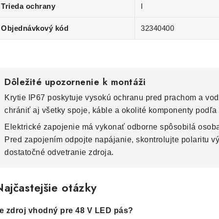
Trieda ochrany
I
Objednávkový kód
32340400
Dôležité upozornenie k montáži
Krytie IP67 poskytuje vysokú ochranu pred prachom a vodo
chrániť aj všetky spoje, káble a okolité komponenty podľ
Elektrické zapojenie má vykonať odborne spôsobilá osob
Pred zapojením odpojte napájanie, skontrolujte polaritu 
dostatočné odvetranie zdroja.
ajčastejšie otázky
e zdroj vhodný pre 48 V LED pás?