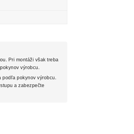
u. Pri montáži však treba
a pokynov výrobcu.
a podľa pokynov výrobcu.
výstupu a zabezpečte