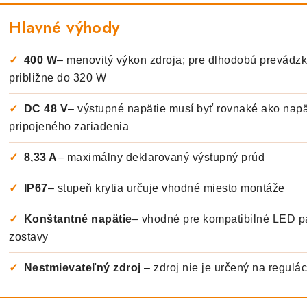
Hlavné výhody
✓
400 W
– menovitý výkon zdroja; pre dlhodobú prevád
približne do 320 W
✓
DC 48 V
– výstupné napätie musí byť rovnaké ako nap
pripojeného zariadenia
✓
8,33 A
– maximálny deklarovaný výstupný prúd
✓
IP67
– stupeň krytia určuje vhodné miesto montáže
✓
Konštantné napätie
– vhodné pre kompatibilné LED 
zostavy
✓
Nestmievateľný zdroj
– zdroj nie je určený na regulá