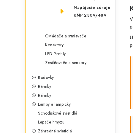
Napájacie zdroje
KMP 230V/48V
V
p
Ovládače a stmievače
U
Konektory
p
LED Profily
Zosilňovače a senzory
Bodovky
Rámiky
Rámiky
Lampy a lampičky
Schodiskové svietidlá
Lapače hmyzu
Záhradné svietidlá