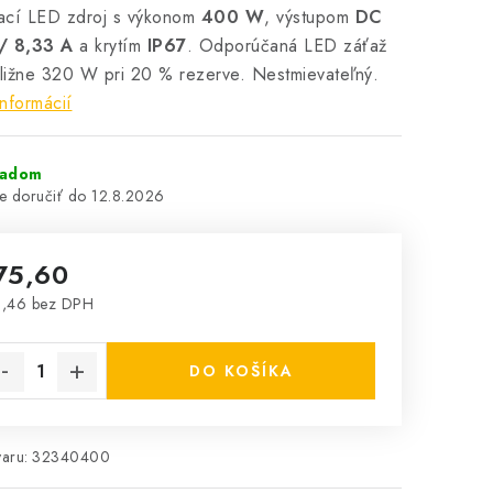
ací LED zdroj s výkonom
400 W
, výstupom
DC
/ 8,33 A
a krytím
IP67
. Odporúčaná LED záťaž
bližne 320 W pri 20 % rezerve. Nestmievateľný.
informácií
ladom
12.8.2026
75,60
1,46 bez DPH
notková cena:
DO KOŠÍKA
aru:
32340400