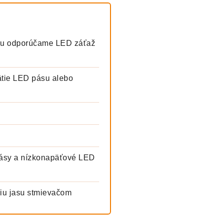
zku odporúčame LED záťaž
ätie LED pásu alebo
pásy a nízkonapäťové LED
ciu jasu stmievačom