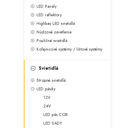
g
ý
LED Panely
ó
LED reflektory
p
r
Highbay LED svietidlá
a
i
Núdzové osvetlenie
e
n
Pouličné svietidlá
Koľajnicové systémy / lištové systémy
e
l
Svietidlá
Stropné svietidlá
LED pásiky
12V
24V
LED pás COB
LED SADY