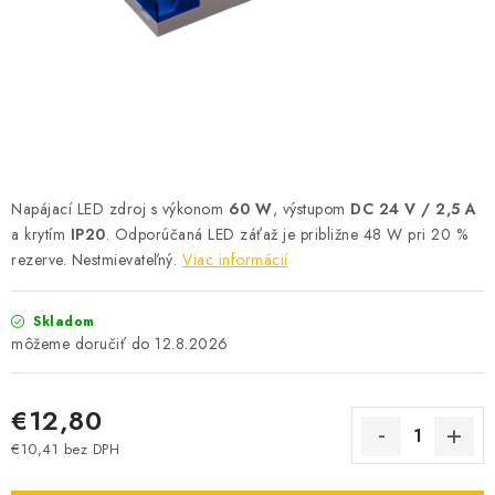
SOLÁRNE SYSTÉMY
SEZÓNNE VÝPREDAJE POĽNOPOTREBY
DOM A ZÁHRADA
OBCHODNÉ PODMIENKY
Napájací LED zdroj s výkonom
60 W
, výstupom
DC 24 V / 2,5 A
KONTAKTY
a krytím
IP20
. Odporúčaná LED záťaž je približne 48 W pri 20 %
rezerve. Nestmievateľný.
Viac informácií
O NÁS - MEGALED & JANTON ZÁKAMENNÉ
Skladom
12.8.2026
Reklamácie a formulár na odstúpenie od zmluvy
Obchodné podmienky
Podmienky ochrany osobných údajov
€12,80
O nás - MEGALED & JANTON Zákamenné
€10,41 bez DPH
Zľavy pre profíkov
Hodnotenie obchodu
Moja objednávka
Jednotková cena: