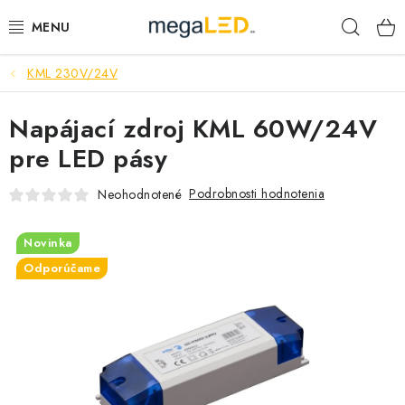
Prejsť
Hľad
na
obsah
KML 230V/24V
PRIEMYSEL
Napájací zdroj KML 60W/24V
SVIETIDLÁ
pre LED pásy
ŽIAROVKY A TRUBICE
Podrobnosti hodnotenia
Neohodnotené
PRACOVNÉ SVIETIDLÁ
Novinka
ELEKTROMATERIÁL
Odporúčame
VENTILÁTORY
SAMSUNG SVIETIDLÁ