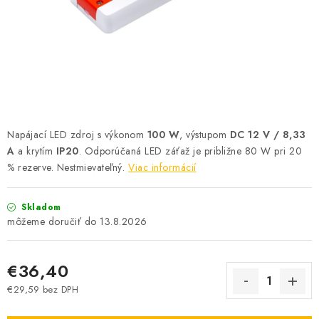
SOLÁRNE SYSTÉMY
SEZÓNNE VÝPREDAJE POĽNOPOTREBY
DOM A ZÁHRADA
OBCHODNÉ PODMIENKY
Napájací LED zdroj s výkonom
100 W
, výstupom
DC 12 V / 8,33
KONTAKTY
A
a krytím
IP20
. Odporúčaná LED záťaž je približne 80 W pri 20
% rezerve. Nestmievateľný.
Viac informácií
O NÁS - MEGALED & JANTON ZÁKAMENNÉ
Skladom
13.8.2026
Reklamácie a formulár na odstúpenie od zmluvy
Obchodné podmienky
Podmienky ochrany osobných údajov
€36,40
O nás - MEGALED & JANTON Zákamenné
€29,59 bez DPH
Zľavy pre profíkov
Hodnotenie obchodu
Moja objednávka
Jednotková cena: