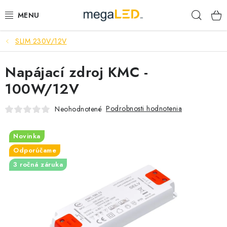
Prejsť
Hľad
na
obsah
SLIM 230V/12V
PRIEMYSEL
Napájací zdroj KMC -
SVIETIDLÁ
100W/12V
ŽIAROVKY A TRUBICE
Podrobnosti hodnotenia
Neohodnotené
PRACOVNÉ SVIETIDLÁ
Novinka
ELEKTROMATERIÁL
Odporúčame
3 ročná záruka
VENTILÁTORY
SAMSUNG SVIETIDLÁ