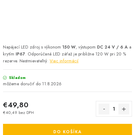
SOLÁRNE SYSTÉMY
SEZÓNNE VÝPREDAJE POĽNOPOTREBY
DOM A ZÁHRADA
Napájací LED zdroj s výkonom
150 W
, výstupom
DC 24 V / 6 A
a
OBCHODNÉ PODMIENKY
krytím
IP67
. Odporúčaná LED záťaž je približne 120 W pri 20 %
rezerve. Nestmievateľný.
Viac informácií
KONTAKTY
Skladom
O NÁS - MEGALED & JANTON ZÁKAMENNÉ
11.8.2026
Reklamácie a formulár na odstúpenie od zmluvy
€49,80
Obchodné podmienky
Podmienky ochrany osobných údajov
€40,49 bez DPH
O nás - MEGALED & JANTON Zákamenné
Jednotková cena:
Zľavy pre profíkov
Hodnotenie obchodu
Moja objednávka
DO KOŠÍKA