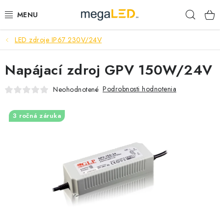
Prejsť
Hľad
na
obsah
LED zdroje IP67 230V/24V
PRIEMYSEL
Napájací zdroj GPV 150W/24V
SVIETIDLÁ
Podrobnosti hodnotenia
Neohodnotené
ŽIAROVKY A TRUBICE
3 ročná záruka
PRACOVNÉ SVIETIDLÁ
ELEKTROMATERIÁL
VENTILÁTORY
SAMSUNG SVIETIDLÁ