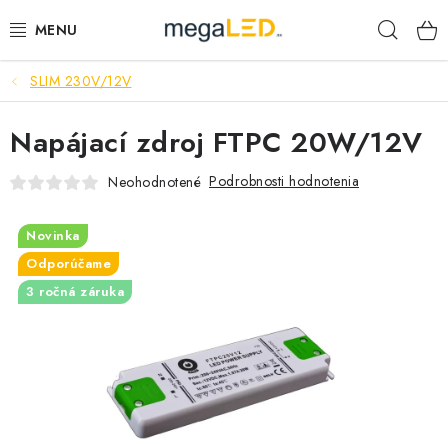
Prejsť
Hľad
na
obsah
SLIM 230V/12V
PRIEMYSEL
Napájací zdroj FTPC 20W/12V
SVIETIDLÁ
Podrobnosti hodnotenia
Neohodnotené
ŽIAROVKY A TRUBICE
Novinka
PRACOVNÉ SVIETIDLÁ
Odporúčame
3 ročná záruka
ELEKTROMATERIÁL
VENTILÁTORY
SAMSUNG SVIETIDLÁ