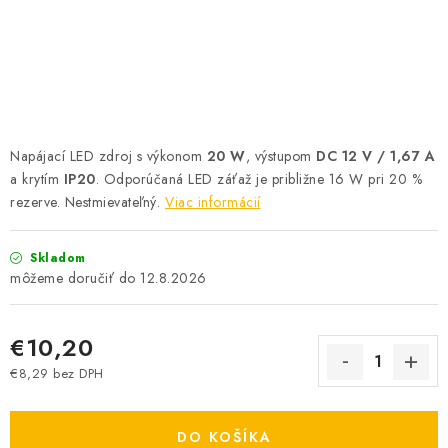
SOLÁRNE SYSTÉMY
SEZÓNNE VÝPREDAJE POĽNOPOTREBY
DOM A ZÁHRADA
Napájací LED zdroj s výkonom
20 W
, výstupom
DC 12 V / 1,67 A
OBCHODNÉ PODMIENKY
a krytím
IP20
. Odporúčaná LED záťaž je približne 16 W pri 20 %
rezerve. Nestmievateľný.
Viac informácií
KONTAKTY
Skladom
O NÁS - MEGALED & JANTON ZÁKAMENNÉ
12.8.2026
Reklamácie a formulár na odstúpenie od zmluvy
€10,20
Obchodné podmienky
Podmienky ochrany osobných údajov
€8,29 bez DPH
O nás - MEGALED & JANTON Zákamenné
Jednotková cena:
Zľavy pre profíkov
Hodnotenie obchodu
Moja objednávka
DO KOŠÍKA