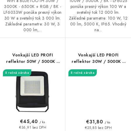
WIFI a BLUETOOTH 30W /
100W / 5000K / BK - LF6025
3000K - 6500K + RGB / BK -
ponúka presný výkon 100 W a
LF6033W ponúka presný výkon
svetelný tok 12 000 lm.
30 W a svetelný tok 3 000 lm.
Základné parametre: 100 W, 12
Základné parametre: 30 W, 3
00 lm, 5000 K, IP65. Vhodný
000 lm,...
na...
Vonkajší LED PROFI
Vonkajší LED PROFI
reflektor 50W / 5000K /
reflektor 30W / 5000K /
BK - LF6024
BK - LF6023
5 ročná záruka
5 ročná záruka
€45,40
€31,80
/ ks
/ ks
€36,91 bez DPH
€25,85 bez DPH