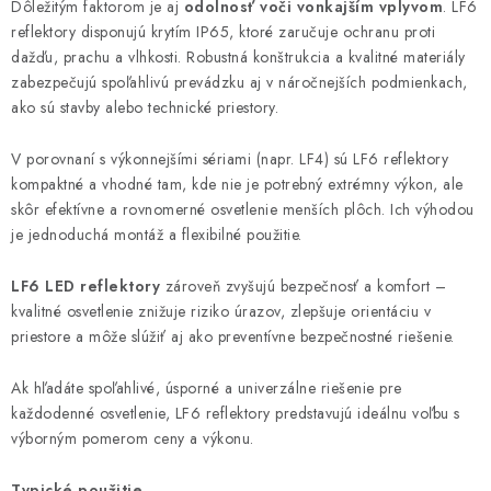
Dôležitým faktorom je aj
odolnosť voči vonkajším vplyvom
. LF6
reflektory disponujú krytím IP65, ktoré zaručuje ochranu proti
dažďu, prachu a vlhkosti. Robustná konštrukcia a kvalitné materiály
zabezpečujú spoľahlivú prevádzku aj v náročnejších podmienkach,
ako sú stavby alebo technické priestory.
V porovnaní s výkonnejšími sériami (napr. LF4) sú LF6 reflektory
kompaktné a vhodné tam, kde nie je potrebný extrémny výkon, ale
skôr efektívne a rovnomerné osvetlenie menších plôch. Ich výhodou
je jednoduchá montáž a flexibilné použitie.
LF6 LED reflektory
zároveň zvyšujú bezpečnosť a komfort –
kvalitné osvetlenie znižuje riziko úrazov, zlepšuje orientáciu v
priestore a môže slúžiť aj ako preventívne bezpečnostné riešenie.
Ak hľadáte spoľahlivé, úsporné a univerzálne riešenie pre
každodenné osvetlenie, LF6 reflektory predstavujú ideálnu voľbu s
výborným pomerom ceny a výkonu.
Typické použitie