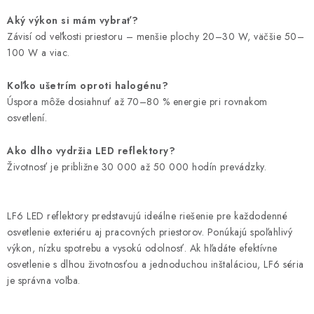
Aký výkon si mám vybrať?
Závisí od veľkosti priestoru – menšie plochy 20–30 W, väčšie 50–
100 W a viac.
Koľko ušetrím oproti halogénu?
Úspora môže dosiahnuť až 70–80 % energie pri rovnakom
osvetlení.
Ako dlho vydržia LED reflektory?
Životnosť je približne 30 000 až 50 000 hodín prevádzky.
LF6 LED reflektory predstavujú ideálne riešenie pre každodenné
osvetlenie exteriéru aj pracovných priestorov. Ponúkajú spoľahlivý
výkon, nízku spotrebu a vysokú odolnosť. Ak hľadáte efektívne
osvetlenie s dlhou životnosťou a jednoduchou inštaláciou, LF6 séria
je správna voľba.