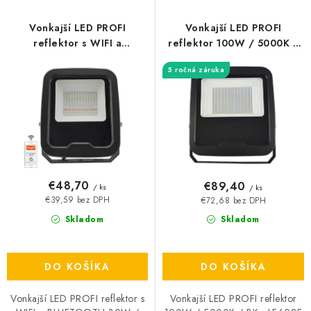
p
i
r
e
Vonkajší LED PROFI
Vonkajší LED PROFI
o
p
reflektor s WIFI a
reflektor 100W / 5000K /
BLUETOOTH 30W / 3000K
BK - LF6025
d
r
5 ročná záruka
- 6500K + RGB / BK -
u
o
LF6033W
k
d
t
u
o
k
v
t
o
€48,70
€89,40
/ ks
/ ks
v
€39,59 bez DPH
€72,68 bez DPH
Skladom
Skladom
DO KOŠÍKA
DO KOŠÍKA
Vonkajší LED PROFI reflektor s
Vonkajší LED PROFI reflektor