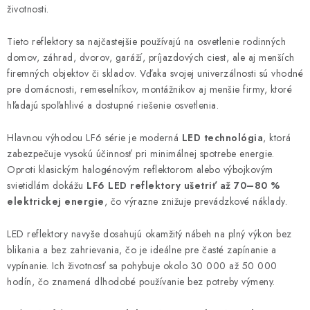
životnosti.
a
c
Tieto reflektory sa najčastejšie používajú na osvetlenie rodinných
i
domov, záhrad, dvorov, garáží, príjazdových ciest, ale aj menších
e
firemných objektov či skladov. Vďaka svojej univerzálnosti sú vhodné
p
pre domácnosti, remeselníkov, montážnikov aj menšie firmy, ktoré
r
hľadajú spoľahlivé a dostupné riešenie osvetlenia.
v
k
Hlavnou výhodou LF6 série je moderná
LED technológia
, ktorá
y
zabezpečuje vysokú účinnosť pri minimálnej spotrebe energie.
Oproti klasickým halogénovým reflektorom alebo výbojkovým
v
svietidlám dokážu
LF6 LED reflektory ušetriť až 70–80 %
ý
elektrickej energie
, čo výrazne znižuje prevádzkové náklady.
p
i
LED reflektory navyše dosahujú okamžitý nábeh na plný výkon bez
s
blikania a bez zahrievania, čo je ideálne pre časté zapínanie a
u
vypínanie. Ich životnosť sa pohybuje okolo 30 000 až 50 000
hodín, čo znamená dlhodobé používanie bez potreby výmeny.