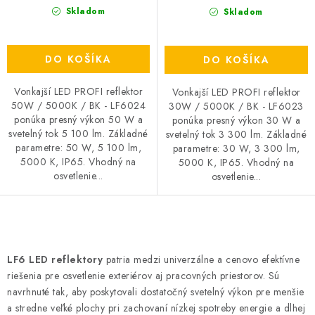
Skladom
Skladom
DO KOŠÍKA
DO KOŠÍKA
Vonkajší LED PROFI reflektor
Vonkajší LED PROFI reflektor
50W / 5000K / BK - LF6024
30W / 5000K / BK - LF6023
ponúka presný výkon 50 W a
ponúka presný výkon 30 W a
svetelný tok 5 100 lm. Základné
svetelný tok 3 300 lm. Základné
parametre: 50 W, 5 100 lm,
parametre: 30 W, 3 300 lm,
5000 K, IP65. Vhodný na
5000 K, IP65. Vhodný na
osvetlenie...
osvetlenie...
O
v
LF6 LED reflektory
patria medzi univerzálne a cenovo efektívne
l
riešenia pre osvetlenie exteriérov aj pracovných priestorov. Sú
á
navrhnuté tak, aby poskytovali dostatočný svetelný výkon pre menšie
d
a stredne veľké plochy pri zachovaní nízkej spotreby energie a dlhej