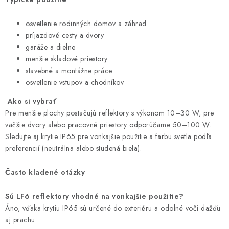
osvetlenie rodinných domov a záhrad
príjazdové cesty a dvory
garáže a dielne
menšie skladové priestory
stavebné a montážne práce
osvetlenie vstupov a chodníkov
Ako si vybrať
Pre menšie plochy postačujú reflektory s výkonom 10–30 W, pre
väčšie dvory alebo pracovné priestory odporúčame 50–100 W.
Sledujte aj krytie IP65 pre vonkajšie použitie a farbu svetla podľa
preferencií (neutrálna alebo studená biela).
Často kladené otázky
Sú LF6 reflektory vhodné na vonkajšie použitie?
Áno, vďaka krytiu IP65 sú určené do exteriéru a odolné voči dažďu
aj prachu.