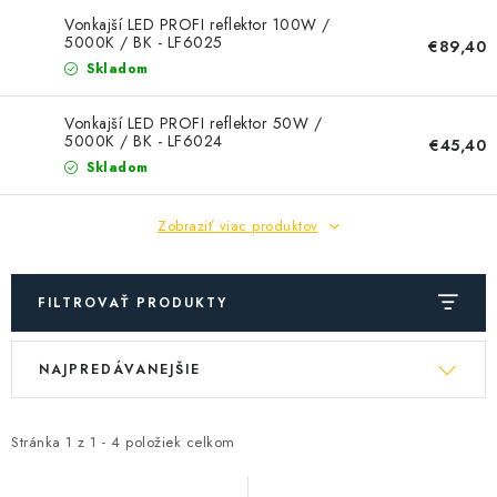
SOLÁRNE SYSTÉMY
Vonkajší LED PROFI reflektor 100W /
5000K / BK - LF6025
€89,40
SEZÓNNE VÝPREDAJE POĽNOPOTREBY
Skladom
DOM A ZÁHRADA
Vonkajší LED PROFI reflektor 50W /
5000K / BK - LF6024
€45,40
Skladom
OBCHODNÉ PODMIENKY
Zobraziť viac produktov
KONTAKTY
O NÁS - MEGALED & JANTON ZÁKAMENNÉ
FILTROVAŤ PRODUKTY
V
R
Reklamácie a formulár na odstúpenie od zmluvy
NAJPREDÁVANEJŠIE
ý
a
Obchodné podmienky
Podmienky ochrany osobných údajov
p
d
O nás - MEGALED & JANTON Zákamenné
i
e
Stránka
1
z
1
-
4
položiek celkom
Zľavy pre profíkov
Hodnotenie obchodu
Moja objednávka
s
n