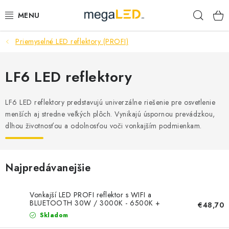
Prejsť
Hľad
na
obsah
Priemyselné LED reflektory (PROFI)
PRIEMYSEL
SVIETIDLÁ
LF6 LED reflektory
ŽIAROVKY A TRUBICE
LF6 LED reflektory predstavujú univerzálne riešenie pre osvetlenie
menších aj stredne veľkých plôch. Vynikajú úspornou prevádzkou,
PRACOVNÉ SVIETIDLÁ
dlhou životnosťou a odolnosťou voči vonkajším podmienkam.
ELEKTROMATERIÁL
Najpredávanejšie
VENTILÁTORY
Vonkajší LED PROFI reflektor s WIFI a
SAMSUNG SVIETIDLÁ
BLUETOOTH 30W / 3000K - 6500K +
€48,70
RGB / BK - LF6033W
Skladom