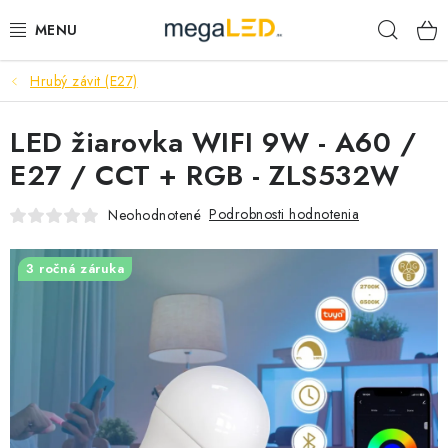
Prejsť
Hľad
na
obsah
Hrubý závit (E27)
PRIEMYSEL
LED žiarovka WIFI 9W - A60 /
SVIETIDLÁ
E27 / CCT + RGB - ZLS532W
ŽIAROVKY A TRUBICE
Podrobnosti hodnotenia
Neohodnotené
PRACOVNÉ SVIETIDLÁ
3 ročná záruka
ELEKTROMATERIÁL
VENTILÁTORY
SAMSUNG SVIETIDLÁ