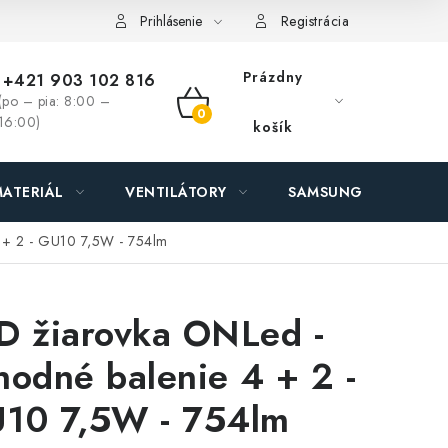
ás - MEGALED & JANTON Zákamenné
Zľavy pre profíkov
Hod
Prihlásenie
Registrácia
Prázdny
+421 903 102 816
(po – pia: 8:00 –
NÁKUPNÝ
16:00)
košík
KOŠÍK
ATERIÁL
VENTILÁTORY
SAMSUNG SVIETIDLÁ
4 + 2 - GU10 7,5W - 754lm
D žiarovka ONLed -
hodné balenie 4 + 2 -
10 7,5W - 754lm