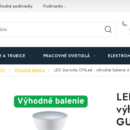
hodné podmienky
Podmienky ochrany osobných údajov
O n
Y A TRUBICE
PRACOVNÉ SVIETIDLÁ
ELEKTROM
10)
Výhodné balenia
LED žiarovka ONLed - výhodné balenie 
LE
vý
GU