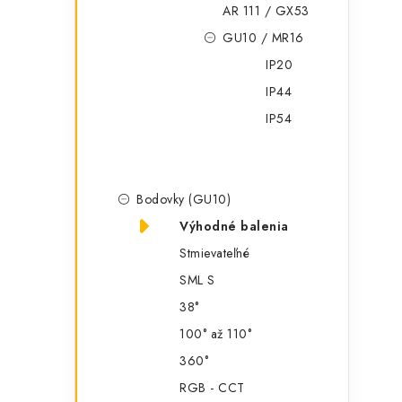
AR 111 / GX53
GU10 / MR16
IP20
IP44
IP54
Bodovky (GU10)
Výhodné balenia
Stmievateľné
SML S
38°
100° až 110°
360°
RGB - CCT