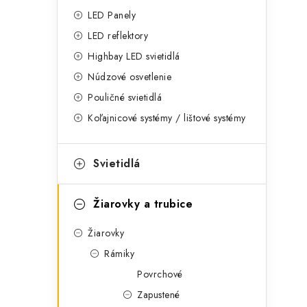
g
ý
LED Panely
ó
LED reflektory
p
r
Highbay LED svietidlá
a
i
Núdzové osvetlenie
e
n
Pouličné svietidlá
Koľajnicové systémy / lištové systémy
e
l
Svietidlá
Žiarovky a trubice
Žiarovky
Rámiky
Povrchové
Zapustené