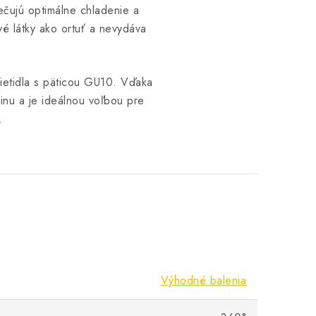
pečujú optimálne chladenie a
vé látky ako ortuť a nevydáva
vietidla s päticou GU10. Vďaka
rinu a je ideálnou voľbou pre
.
Výhodné balenia