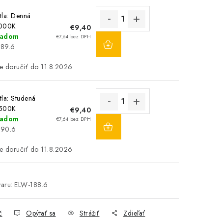
tla: Denná
4000K
€9,40
DO
ladom
€7,64 bez DPH
KOŠÍKA
189.6
11.8.2026
tla: Studená
6500K
€9,40
DO
ladom
€7,64 bez DPH
KOŠÍKA
190.6
11.8.2026
aru:
ELW-188.6
č
Opýtať sa
Strážiť
Zdieľať