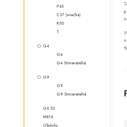
T
P45
p
C37 (sviečka)
n
R50
T
V
n
G4
t
G4
G4 Stmievateľná
G9
G9
G9 Stmievateľná
GX 53
MR16
Objímky