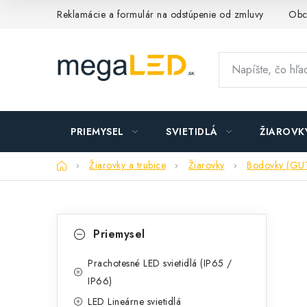
Prejsť
Reklamácie a formulár na odstúpenie od zmluvy
Obc
na
obsah
PRIEMYSEL
SVIETIDLÁ
ŽIAROVK
Domov
Žiarovky a trubice
Žiarovky
Bodovky (GU
B
K
Preskočiť
Priemysel
kategórie
a
o
t
Prachotesné LED svietidlá (IP65 /
č
IP66)
e
n
LED Lineárne svietidlá