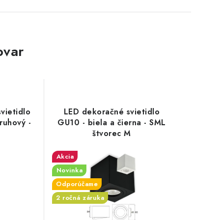
ovar
vietidlo
LED dekoračné svietidlo
ruhový -
GU10 - biela a čierna - SML
štvorec M
Akcia
Novinka
Odporúčame
2 ročná záruka