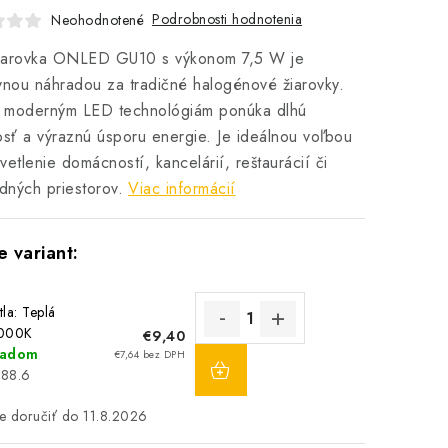
Podrobnosti hodnotenia
Neohodnotené
iarovka ONLED GU10 s výkonom 7,5 W je
vnou náhradou za tradičné halogénové žiarovky.
 moderným LED technológiám ponúka dlhú
osť a výraznú úsporu energie. Je ideálnou voľbou
vetlenie domácností, kancelárií, reštaurácií či
ných priestorov.
Viac informácií
tla: Teplá
3000K
€9,40
DO
ladom
€7,64 bez DPH
KOŠÍKA
188.6
11.8.2026