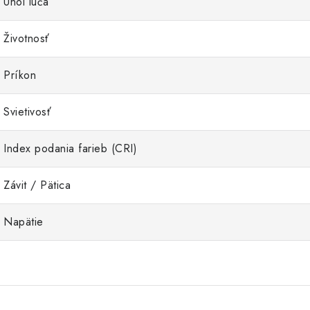
Uhol lúča
Životnosť
Príkon
Svietivosť
Index podania farieb (CRI)
Závit / Pätica
Napätie