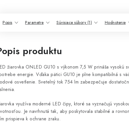
Popis
Parametre
Súvisiace súbory (1)
Hodnotenie
Popis produktu
ED žiarovka ONLED GU10 s výkonom 7,5 W prináša vysokú svet
potrebe energie. Vďaka pätici GU10 je plne kompatibilná s väč
odové osvetlenie. Svetelný tok 754 lm zabezpečuje dostatoč
slnenia.
iarovka využíva moderné LED čipy, ktoré sa vyznačujú vysokou
ivotnosťou. Je navrhnutá tak, aby poskytovala stabilné a rovno
ím prispieva k ochrane zraku.