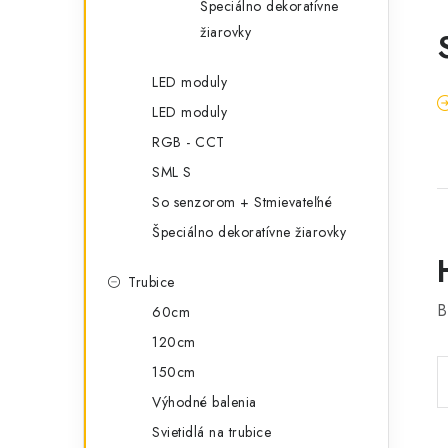
Špeciálno dekoratívne
žiarovky
LED moduly
LED moduly
RGB - CCT
SML S
So senzorom + Stmievateľné
Špeciálno dekoratívne žiarovky
Trubice
B
60cm
120cm
150cm
Výhodné balenia
Svietidlá na trubice