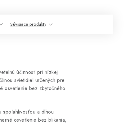
Súvisiace produkty
elnú účinnosť pri nízkej
šinou svietidiel určených pre
né osvetlenie bez zbytočného
 spoľahlivosťou a dlhou
merné osvetlenie bez blikania,