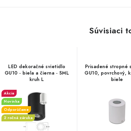
Súvisiaci t
LED dekoračné svietidlo
Prisadené stropné s
GU10 - biela a čierna - SML
GU10, povrchový, k
kruh L
biele
Akcia
Novinka
Odporúčame
2 ročná záruka