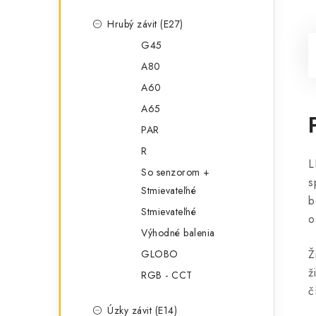
Hrubý závit (E27)
G45
A80
A60
A65
PAR
R
L
So senzorom +
s
Stmievateľné
b
Stmievateľné
o
Výhodné balenia
Ž
GLOBO
ž
RGB - CCT
č
Úzky závit (E14)