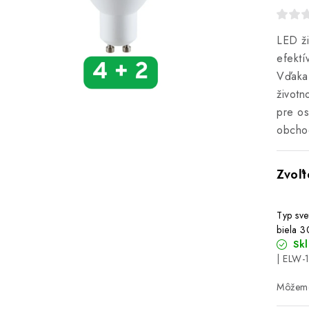
LED ž
efektí
Vďaka
životn
pre os
obchod
Typ sve
biela 
Sk
| ELW-