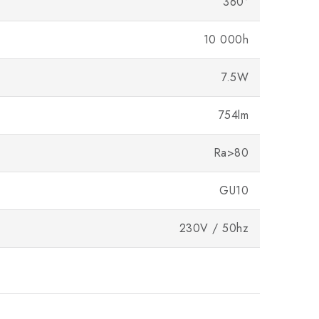
360°
10 000h
7.5W
754lm
Ra>80
GU10
230V / 50hz