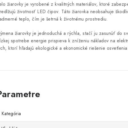
elo žiarovky je vyrobené z kvalitných materiálov, ktoré zabez
redlžujú životnosť LED čipov. Táto žiarovka neobsahuje škodli
admerné teplo, čím je šetrná k životnému prostrediu.
ýmena žiarovky je jednoduchá a rýchla, stačí ju zasunúť do s
ízkej spotrebe energie prispieva k zníženiu nákladov na elekt
ých, ktorí hľadajú ekologické a ekonomické riešenie osvetlenia
Kategória