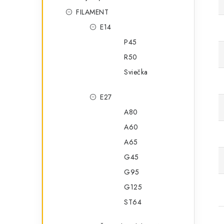
FILAMENT
E14
P45
R50
Sviečka
E27
A80
A60
A65
G45
G95
G125
ST64