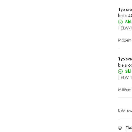
Typ sve
biela 
Sk
| ELW-
Typ sve
biela 
Sk
| ELW-
Kód tov
Tla